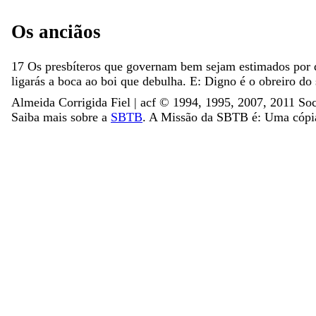
Os
anciãos
17
Os
presbíteros
que
governam
bem
sejam
estimados
por
ligarás
a
boca
ao
boi
que
debulha
.
E
:
Digno
é
o
obreiro
do
Almeida Corrigida Fiel | acf ©️ 1994, 1995, 2007, 2011 Soc
Saiba mais sobre a
SBTB
. A Missão da SBTB é: Uma cópia 