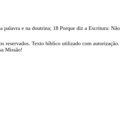
na
palavra
e
na
doutrina
;
18
Porque
diz
a
Escritura
:
Não
os reservados. Texto bíblico utilizado com autorização.
sa Missão!