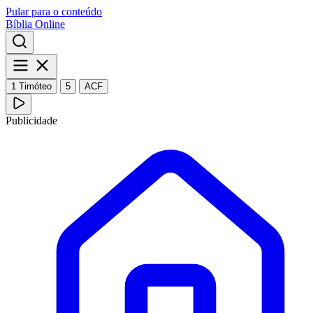
Pular para o conteúdo
Bíblia Online
1 Timóteo
5
ACF
Publicidade