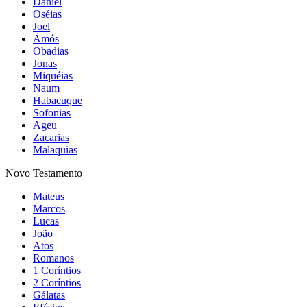
Daniel
Oséias
Joel
Amós
Obadias
Jonas
Miquéias
Naum
Habacuque
Sofonias
Ageu
Zacarias
Malaquias
Novo Testamento
Mateus
Marcos
Lucas
João
Atos
Romanos
1 Coríntios
2 Coríntios
Gálatas