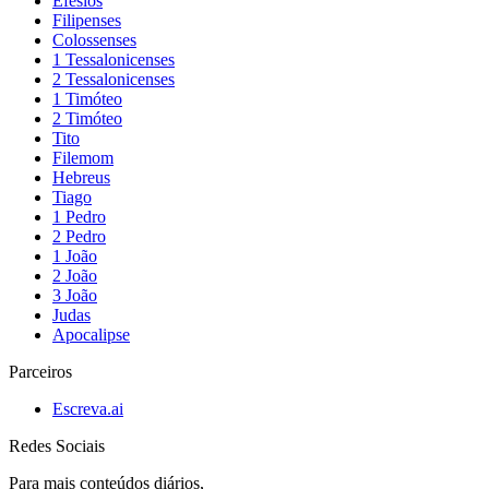
Efésios
Filipenses
Colossenses
1 Tessalonicenses
2 Tessalonicenses
1 Timóteo
2 Timóteo
Tito
Filemom
Hebreus
Tiago
1 Pedro
2 Pedro
1 João
2 João
3 João
Judas
Apocalipse
Parceiros
Escreva.ai
Redes Sociais
Para mais conteúdos diários,