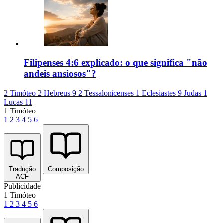
Filipenses 4:6 explicado: o que significa "não
andeis ansiosos"?
2 Timóteo 2
Hebreus 9
2 Tessalonicenses 1
Eclesiastes 9
Judas 1
Lucas 11
1 Timóteo
1
2
3
4
5
6
Tradução
Composição
ACF
Publicidade
1 Timóteo
1
2
3
4
5
6