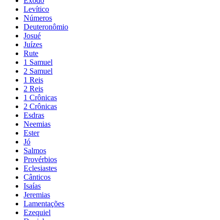
Êxodo
Levítico
Números
Deuteronômio
Josué
Juízes
Rute
1 Samuel
2 Samuel
1 Reis
2 Reis
1 Crônicas
2 Crônicas
Esdras
Neemias
Ester
Jó
Salmos
Provérbios
Eclesiastes
Cânticos
Isaías
Jeremias
Lamentações
Ezequiel