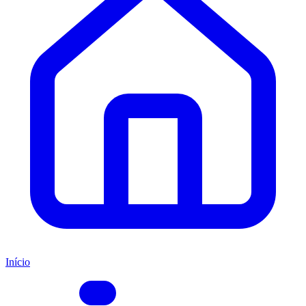
Início