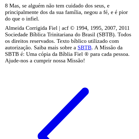
8
Mas
,
se
alguém
não
tem
cuidado
dos
seus
,
e
principalmente
dos
da
sua
família
,
negou
a
fé
,
e
é
pior
do
que
o
infiel
.
Almeida Corrigida Fiel | acf ©️ 1994, 1995, 2007, 2011
Sociedade Bíblica Trinitariana do Brasil (SBTB). Todos
os direitos reservados. Texto bíblico utilizado com
autorização. Saiba mais sobre a
SBTB
. A Missão da
SBTB é: Uma cópia da Bíblia Fiel ®️ para cada pessoa.
Ajude-nos a cumprir nossa Missão!