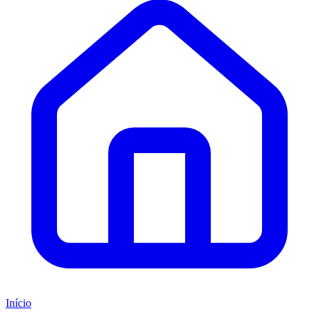
Início