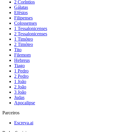
2 Coríntios
Gálatas
Efésios
Filipenses
Colossenses
1 Tessalonicenses
2 Tessalonicenses
1 Timóteo
2 Timóteo
Tito
Filemom
Hebreus
Tiago
1 Pedro
2 Pedro
1 João
2 João
3 João
Judas
Apocalipse
Parceiros
Escreva.ai