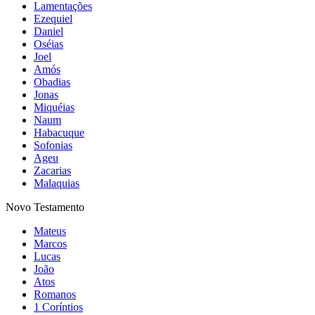
Lamentações
Ezequiel
Daniel
Oséias
Joel
Amós
Obadias
Jonas
Miquéias
Naum
Habacuque
Sofonias
Ageu
Zacarias
Malaquias
Novo Testamento
Mateus
Marcos
Lucas
João
Atos
Romanos
1 Coríntios