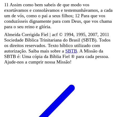
11
Assim
como
bem
sabeis
de
que
modo
vos
exortávamos
e
consolávamos
e
testemunhávamos
,
a
cada
um
de
vós
,
como
o
pai
a
seus
filhos
;
12
Para
que
vos
conduzísseis
dignamente
para
com
Deus
,
que
vos
chama
para
o
seu
reino
e
glória
.
Almeida Corrigida Fiel | acf ©️ 1994, 1995, 2007, 2011
Sociedade Bíblica Trinitariana do Brasil (SBTB). Todos
os direitos reservados. Texto bíblico utilizado com
autorização. Saiba mais sobre a
SBTB
. A Missão da
SBTB é: Uma cópia da Bíblia Fiel ®️ para cada pessoa.
Ajude-nos a cumprir nossa Missão!