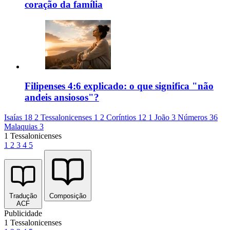
coração da família
Filipenses 4:6 explicado: o que significa "não
andeis ansiosos"?
Isaías 18
2 Tessalonicenses 1
2 Coríntios 12
1 João 3
Números 36
Malaquias 3
1 Tessalonicenses
1
2
3
4
5
Tradução
Composição
ACF
Publicidade
1 Tessalonicenses