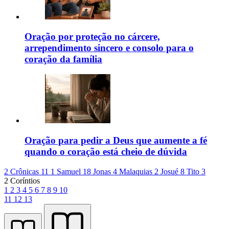
Oração por proteção no cárcere,
arrependimento sincero e consolo para o
coração da família
Oração para pedir a Deus que aumente a fé
quando o coração está cheio de dúvida
2 Crônicas 11
1 Samuel 18
Jonas 4
Malaquias 2
Josué 8
Tito 3
2 Coríntios
1
2
3
4
5
6
7
8
9
10
11
12
13