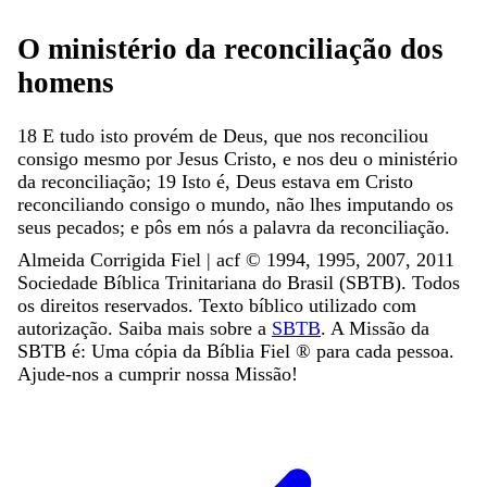
O
ministério
da
reconciliação
dos
homens
18
E
tudo
isto
provém
de
Deus
,
que
nos
reconciliou
consigo
mesmo
por
Jesus
Cristo
,
e
nos
deu
o
ministério
da
reconciliação
;
19
Isto
é
,
Deus
estava
em
Cristo
reconciliando
consigo
o
mundo
,
não
lhes
imputando
os
seus
pecados
;
e
pôs
em
nós
a
palavra
da
reconciliação
.
Almeida Corrigida Fiel | acf ©️ 1994, 1995, 2007, 2011
Sociedade Bíblica Trinitariana do Brasil (SBTB). Todos
os direitos reservados. Texto bíblico utilizado com
autorização. Saiba mais sobre a
SBTB
. A Missão da
SBTB é: Uma cópia da Bíblia Fiel ®️ para cada pessoa.
Ajude-nos a cumprir nossa Missão!