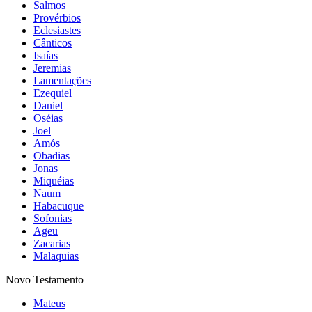
Salmos
Provérbios
Eclesiastes
Cânticos
Isaías
Jeremias
Lamentações
Ezequiel
Daniel
Oséias
Joel
Amós
Obadias
Jonas
Miquéias
Naum
Habacuque
Sofonias
Ageu
Zacarias
Malaquias
Novo Testamento
Mateus