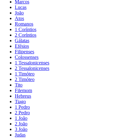
Marcos
Lucas
João
Atos
Romanos
1 Coríntios
2 Coríntios
Gálatas
Efésios
Filipenses
Colossenses
1 Tessalonicenses
2 Tessalonicenses
1 Timóteo
2 Timóteo
Tito
Filemom
Hebreus
Tiago
1 Pedro
2 Pedro
1 João
2 João
3 João
Judas