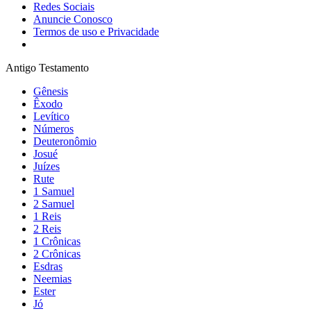
Redes Sociais
Anuncie Conosco
Termos de uso e Privacidade
Antigo Testamento
Gênesis
Êxodo
Levítico
Números
Deuteronômio
Josué
Juízes
Rute
1 Samuel
2 Samuel
1 Reis
2 Reis
1 Crônicas
2 Crônicas
Esdras
Neemias
Ester
Jó