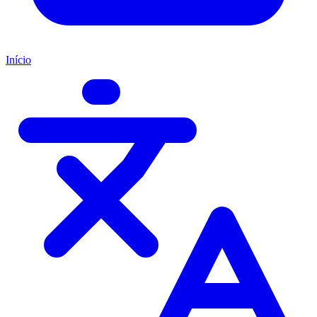
Início