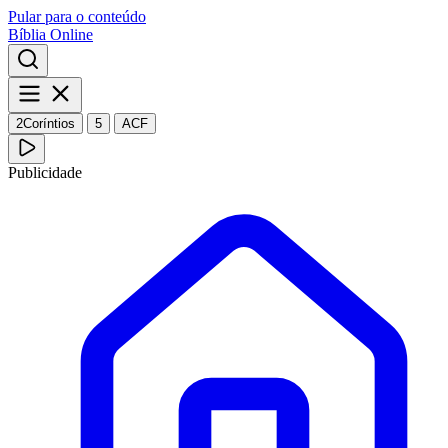
Pular para o conteúdo
Bíblia Online
2Coríntios
5
ACF
Publicidade