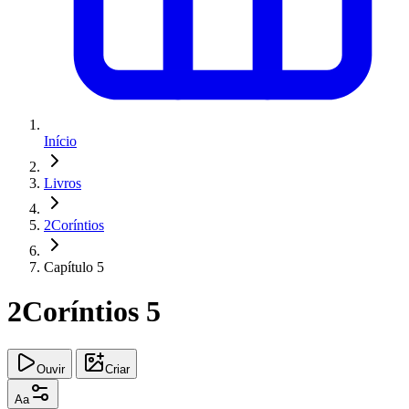
Início
Livros
2Coríntios
Capítulo 5
2Coríntios 5
Ouvir
Criar
Aa