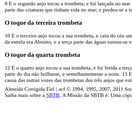
8
E
o
segundo
anjo
tocou
a
trombeta
;
e
foi
lançada
no
mar
parte
das
criaturas
que
tinham
vida
no
mar
;
e
perdeu-se
a
t
O
toque
da
terceira
trombeta
10
E
o
terceiro
anjo
tocou
a
sua
trombeta
,
e
caiu
do
céu
u
da
estrela
era
Absinto
,
e
a
terça
parte
das
águas
tornou-se
O
toque
da
quarta
trombeta
12
E
o
quarto
anjo
tocou
a
sua
trombeta
,
e
foi
ferida
a
terç
parte
do
dia
não
brilhasse
,
e
semelhantemente
a
noite
.
13
causa
das
outras
vozes
das
trombetas
dos
três
anjos
que
es
Almeida Corrigida Fiel | acf ©️ 1994, 1995, 2007, 2011 Soc
Saiba mais sobre a
SBTB
. A Missão da SBTB é: Uma cópia 