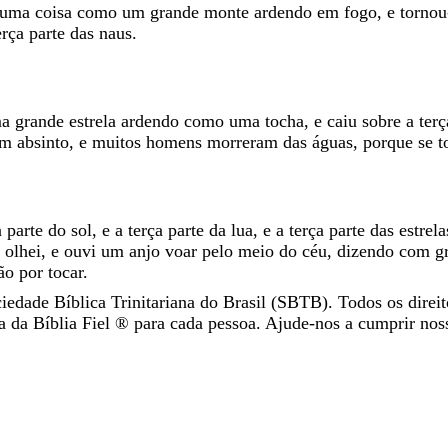
uma
coisa
como
um
grande
monte
ardendo
em
fogo
,
e
torno
erça
parte
das
naus
.
ma
grande
estrela
ardendo
como
uma
tocha
,
e
caiu
sobre
a
ter
em
absinto
,
e
muitos
homens
morreram
das
águas
,
porque
se
t
a
parte
do
sol
,
e
a
terça
parte
da
lua
,
e
a
terça
parte
das
estrela
E
olhei
,
e
ouvi
um
anjo
voar
pelo
meio
do
céu
,
dizendo
com
g
tão
por
tocar
.
iedade Bíblica Trinitariana do Brasil (SBTB). Todos os direit
da Bíblia Fiel ®️ para cada pessoa. Ajude-nos a cumprir nos