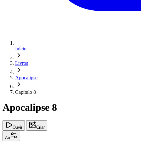
Início
Livros
Apocalipse
Capítulo 8
Apocalipse 8
Ouvir
Criar
Aa