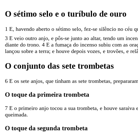
O
sétimo
selo
e
o
turíbulo
de
ouro
1
E
,
havendo
aberto
o
sétimo
selo
,
fez-se
silêncio
no
céu
q
3
E
veio
outro
anjo
,
e
pôs-se
junto
ao
altar
,
tendo
um
incen
diante
do
trono
.
4
E
a
fumaça
do
incenso
subiu
com
as
ora
lançou
sobre
a
terra
;
e
houve
depois
vozes
,
e
trovões
,
e
re
O
conjunto
das
sete
trombetas
6
E
os
sete
anjos
,
que
tinham
as
sete
trombetas
,
preparara
O
toque
da
primeira
trombeta
7
E
o
primeiro
anjo
tocou
a
sua
trombeta
,
e
houve
saraiva
queimada
.
O
toque
da
segunda
trombeta