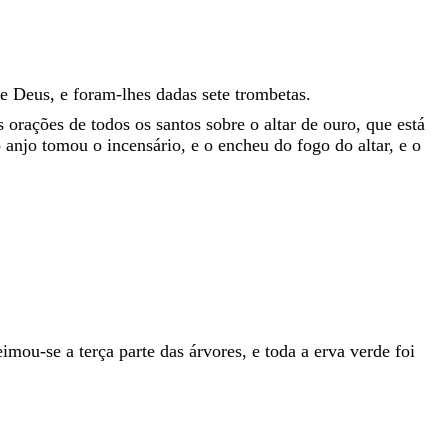
de
Deus
,
e
foram-lhes
dadas
sete
trombetas
.
s
orações
de
todos
os
santos
sobre
o
altar
de
ouro
,
que
está
o
anjo
tomou
o
incensário
,
e
o
encheu
do
fogo
do
altar
,
e
o
eimou-se
a
terça
parte
das
árvores
,
e
toda
a
erva
verde
foi