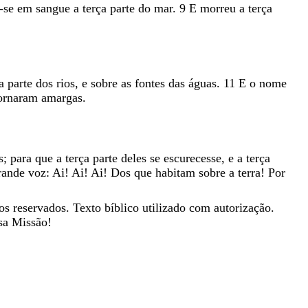
u-se
em
sangue
a
terça
parte
do
mar
.
9
E
morreu
a
terça
ça
parte
dos
rios
,
e
sobre
as
fontes
das
águas
.
11
E
o
nome
ornaram
amargas
.
s
;
para
que
a
terça
parte
deles
se
escurecesse
,
e
a
terça
rande
voz
:
Ai
!
Ai
!
Ai
!
Dos
que
habitam
sobre
a
terra
!
Por
os reservados. Texto bíblico utilizado com autorização.
sa Missão!