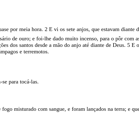
uase
por
meia
hora
.
2
E
vi
os
sete
anjos
,
que
estavam
diante
sário
de
ouro
;
e
foi-lhe
dado
muito
incenso
,
para
o
pôr
com
a
ções
dos
santos
desde
a
mão
do
anjo
até
diante
de
Deus
.
5
E
lâmpagos
e
terremotos
.
m-se
para
tocá-las
.
e
fogo
misturado
com
sangue
,
e
foram
lançados
na
terra
;
e
qu