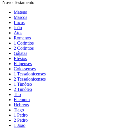
Novo Testamento
Mateus
Marcos
Lucas
João
Atos
Romanos
1 Coríntios
2 Coríntios
Gálatas
Efésios
Filipenses
Colossenses
1 Tessalonicenses
2 Tessalonicenses
1 Timóteo
2 Timóteo
Tito
Filemom
Hebreus
Tiago
1 Pedro
2 Pedro
1 João