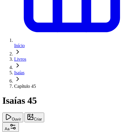
Início
Livros
Isaías
Capítulo 45
Isaías 45
Ouvir
Criar
Aa