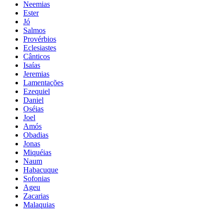
Neemias
Ester
Jó
Salmos
Provérbios
Eclesiastes
Cânticos
Isaías
Jeremias
Lamentações
Ezequiel
Daniel
Oséias
Joel
Amós
Obadias
Jonas
Miquéias
Naum
Habacuque
Sofonias
Ageu
Zacarias
Malaquias