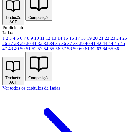
Tradução
Composição
ACF
Publicidade
Isaías
1
2
3
4
5
6
7
8
9
10
11
12
13
14
15
16
17
18
19
20
21
22
23
24
25
26
27
28
29
30
31
32
33
34
35
36
37
38
39
40
41
42
43
44
45
46
47
48
49
50
51
52
53
54
55
56
57
58
59
60
61
62
63
64
65
66
Tradução
Composição
ACF
Ver todos os capítulos de Isaías