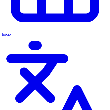
Início