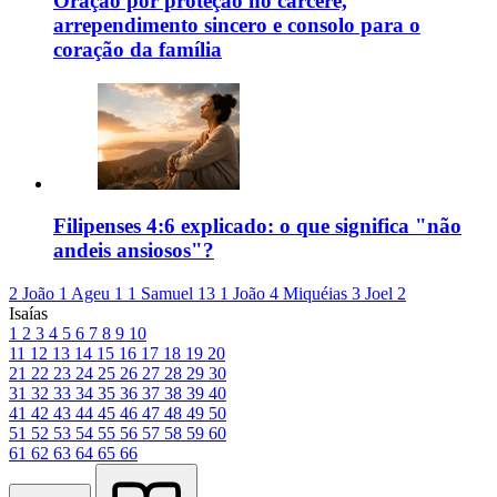
Oração por proteção no cárcere,
arrependimento sincero e consolo para o
coração da família
Filipenses 4:6 explicado: o que significa "não
andeis ansiosos"?
2 João 1
Ageu 1
1 Samuel 13
1 João 4
Miquéias 3
Joel 2
Isaías
1
2
3
4
5
6
7
8
9
10
11
12
13
14
15
16
17
18
19
20
21
22
23
24
25
26
27
28
29
30
31
32
33
34
35
36
37
38
39
40
41
42
43
44
45
46
47
48
49
50
51
52
53
54
55
56
57
58
59
60
61
62
63
64
65
66