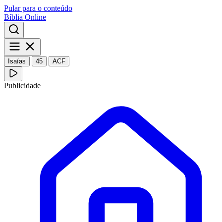
Pular para o conteúdo
Bíblia Online
Isaías
45
ACF
Publicidade