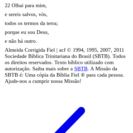
22
Olhai
para
mim
,
e
sereis
salvos
,
vós
,
todos
os
termos
da
terra
;
porque
eu
sou
Deus
,
e
não
há
outro
.
Almeida Corrigida Fiel | acf ©️ 1994, 1995, 2007, 2011
Sociedade Bíblica Trinitariana do Brasil (SBTB). Todos
os direitos reservados. Texto bíblico utilizado com
autorização. Saiba mais sobre a
SBTB
. A Missão da
SBTB é: Uma cópia da Bíblia Fiel ®️ para cada pessoa.
Ajude-nos a cumprir nossa Missão!