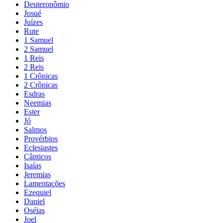
Deuteronômio
Josué
Juízes
Rute
1 Samuel
2 Samuel
1 Reis
2 Reis
1 Crônicas
2 Crônicas
Esdras
Neemias
Ester
Jó
Salmos
Provérbios
Eclesiastes
Cânticos
Isaías
Jeremias
Lamentações
Ezequiel
Daniel
Oséias
Joel