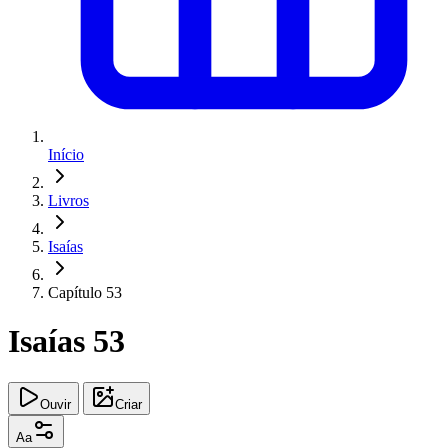
Início
Livros
Isaías
Capítulo 53
Isaías 53
Ouvir
Criar
Aa