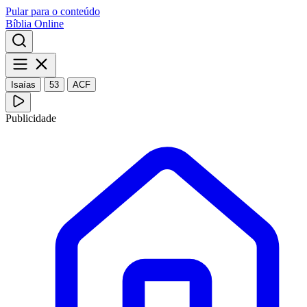
Pular para o conteúdo
Bíblia Online
Isaías
53
ACF
Publicidade