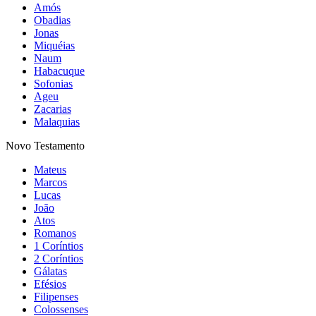
Amós
Obadias
Jonas
Miquéias
Naum
Habacuque
Sofonias
Ageu
Zacarias
Malaquias
Novo Testamento
Mateus
Marcos
Lucas
João
Atos
Romanos
1 Coríntios
2 Coríntios
Gálatas
Efésios
Filipenses
Colossenses