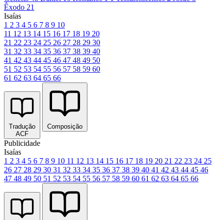
Êxodo 21
Isaías
1
2
3
4
5
6
7
8
9
10
11
12
13
14
15
16
17
18
19
20
21
22
23
24
25
26
27
28
29
30
31
32
33
34
35
36
37
38
39
40
41
42
43
44
45
46
47
48
49
50
51
52
53
54
55
56
57
58
59
60
61
62
63
64
65
66
Tradução
Composição
ACF
Publicidade
Isaías
1
2
3
4
5
6
7
8
9
10
11
12
13
14
15
16
17
18
19
20
21
22
23
24
25
26
27
28
29
30
31
32
33
34
35
36
37
38
39
40
41
42
43
44
45
46
47
48
49
50
51
52
53
54
55
56
57
58
59
60
61
62
63
64
65
66