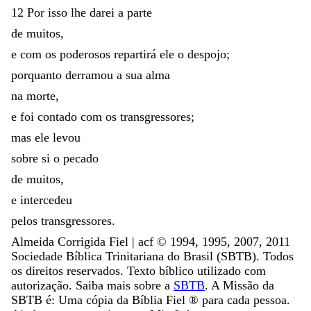
12
Por
isso
lhe
darei
a
parte
de
muitos
,
e
com
os
poderosos
repartirá
ele
o
despojo
;
porquanto
derramou
a
sua
alma
na
morte
,
e
foi
contado
com
os
transgressores
;
mas
ele
levou
sobre
si
o
pecado
de
muitos
,
e
intercedeu
pelos
transgressores
.
Almeida Corrigida Fiel | acf ©️ 1994, 1995, 2007, 2011
Sociedade Bíblica Trinitariana do Brasil (SBTB). Todos
os direitos reservados. Texto bíblico utilizado com
autorização. Saiba mais sobre a
SBTB
. A Missão da
SBTB é: Uma cópia da Bíblia Fiel ®️ para cada pessoa.