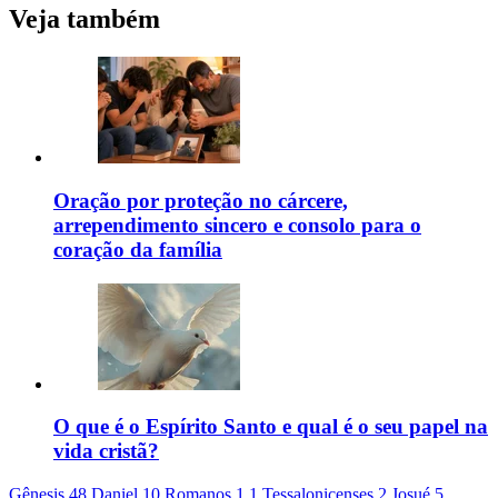
Veja também
Oração por proteção no cárcere,
arrependimento sincero e consolo para o
coração da família
O que é o Espírito Santo e qual é o seu papel na
vida cristã?
Gênesis 48
Daniel 10
Romanos 1
1 Tessalonicenses 2
Josué 5