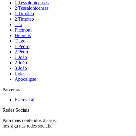
1 Tessalonicenses
2 Tessalonicenses
1 Timóteo
2 Timóteo
Tito
Filemom
Hebreus
Tiago
1 Pedro
2 Pedro
1 João
2 João
3 João
Judas
Apocalipse
Parceiros
Escreva.ai
Redes Sociais
Para mais conteúdos diários,
nos siga nas redes sociais.