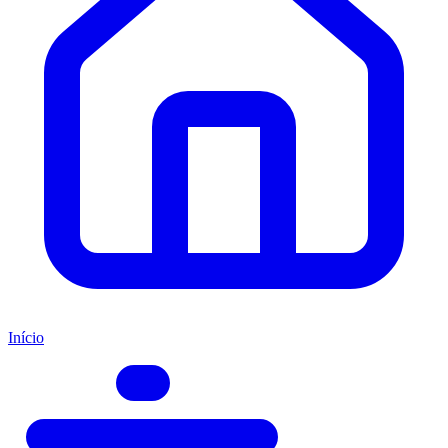
Início