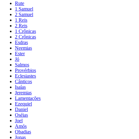
Rute
1 Samuel
2 Samuel
1 Reis
2 Reis
1 Crônicas
2 Crônicas
Esdras
Neemias
Ester
Jó
Salmos
Provérbios
Eclesiastes
Cânticos
Isaías
Jeremias
Lamentações
Ezequiel
Daniel
Oséias
Joel
Amós
Obadias
Jonas