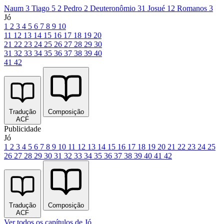
Naum 3
Tiago 5
2 Pedro 2
Deuteronômio 31
Josué 12
Romanos 3
Jó
1
2
3
4
5
6
7
8
9
10
11
12
13
14
15
16
17
18
19
20
21
22
23
24
25
26
27
28
29
30
31
32
33
34
35
36
37
38
39
40
41
42
Tradução
Composição
ACF
Publicidade
Jó
1
2
3
4
5
6
7
8
9
10
11
12
13
14
15
16
17
18
19
20
21
22
23
24
25
26
27
28
29
30
31
32
33
34
35
36
37
38
39
40
41
42
Tradução
Composição
ACF
Ver todos os capítulos de Jó