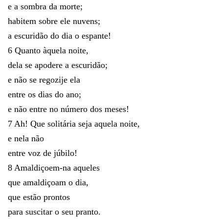
e
a
sombra
da
morte
;
habitem
sobre
ele
nuvens
;
a
escuridão
do
dia
o
espante
!
6
Quanto
àquela
noite
,
dela
se
apodere
a
escuridão
;
e
não
se
regozije
ela
entre
os
dias
do
ano
;
e
não
entre
no
número
dos
meses
!
7
Ah
!
Que
solitária
seja
aquela
noite
,
e
nela
não
entre
voz
de
júbilo
!
8
Amaldiçoem-na
aqueles
que
amaldiçoam
o
dia
,
que
estão
prontos
para
suscitar
o
seu
pranto
.