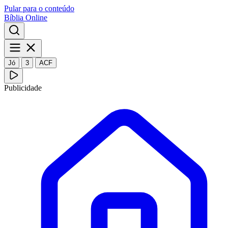
Pular para o conteúdo
Bíblia Online
Jó
3
ACF
Publicidade