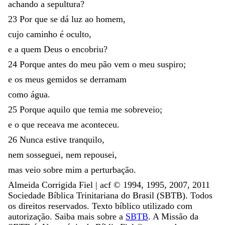
achando
a
sepultura
?
23
Por
que
se
dá
luz
ao
homem
,
cujo
caminho
é
oculto
,
e
a
quem
Deus
o
encobriu
?
24
Porque
antes
do
meu
pão
vem
o
meu
suspiro
;
e
os
meus
gemidos
se
derramam
como
água
.
25
Porque
aquilo
que
temia
me
sobreveio
;
e
o
que
receava
me
aconteceu
.
26
Nunca
estive
tranquilo
,
nem
sosseguei
,
nem
repousei
,
mas
veio
sobre
mim
a
perturbação
.
Almeida Corrigida Fiel | acf ©️ 1994, 1995, 2007, 2011
Sociedade Bíblica Trinitariana do Brasil (SBTB). Todos
os direitos reservados. Texto bíblico utilizado com
autorização. Saiba mais sobre a
SBTB
. A Missão da