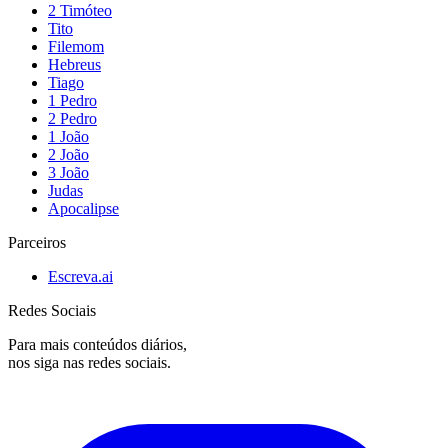
2 Timóteo
Tito
Filemom
Hebreus
Tiago
1 Pedro
2 Pedro
1 João
2 João
3 João
Judas
Apocalipse
Parceiros
Escreva.ai
Redes Sociais
Para mais conteúdos diários,
nos siga nas redes sociais.