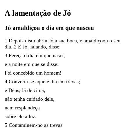
A
lamentação
de
Jó
Jó
amaldiçoa
o
dia
em
que
nasceu
1
Depois
disto
abriu
Jó
a
sua
boca
,
e
amaldiçoou
o
seu
dia
.
2
E
Jó
,
falando
,
disse
:
3
Pereça
o
dia
em
que
nasci
,
e
a
noite
em
que
se
disse
:
Foi
concebido
um
homem
!
4
Converta-se
aquele
dia
em
trevas
;
e
Deus
,
lá
de
cima
,
não
tenha
cuidado
dele
,
nem
resplandeça
sobre
ele
a
luz
.
5
Contaminem-no
as
trevas