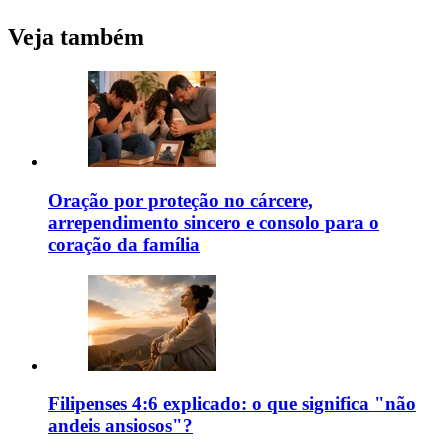
Veja também
Oração por proteção no cárcere,
arrependimento sincero e consolo para o
coração da família
Filipenses 4:6 explicado: o que significa "não
andeis ansiosos"?