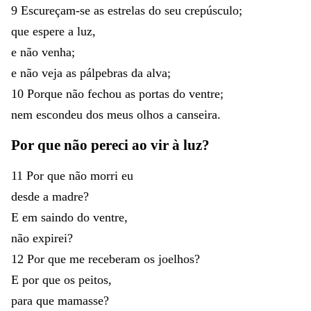
9
Escureçam-se
as
estrelas
do
seu
crepúsculo
;
que
espere
a
luz
,
e
não
venha
;
e
não
veja
as
pálpebras
da
alva
;
10
Porque
não
fechou
as
portas
do
ventre
;
nem
escondeu
dos
meus
olhos
a
canseira
.
Por
que
não
pereci
ao
vir
à
luz
?
11
Por
que
não
morri
eu
desde
a
madre
?
E
em
saindo
do
ventre
,
não
expirei
?
12
Por
que
me
receberam
os
joelhos
?
E
por
que
os
peitos
,
para
que
mamasse
?