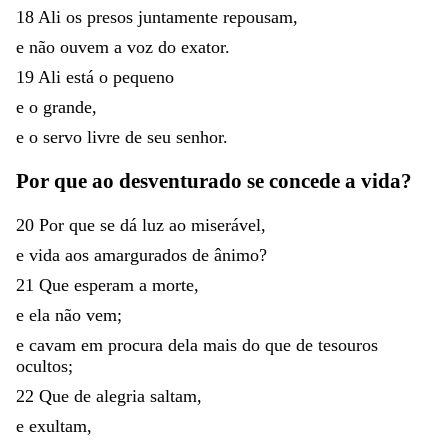
18
Ali
os
presos
juntamente
repousam
,
e
não
ouvem
a
voz
do
exator
.
19
Ali
está
o
pequeno
e
o
grande
,
e
o
servo
livre
de
seu
senhor
.
Por
que
ao
desventurado
se
concede
a
vida
?
20
Por
que
se
dá
luz
ao
miserável
,
e
vida
aos
amargurados
de
ânimo
?
21
Que
esperam
a
morte
,
e
ela
não
vem
;
e
cavam
em
procura
dela
mais
do
que
de
tesouros
ocultos
;
22
Que
de
alegria
saltam
,
e
exultam
,