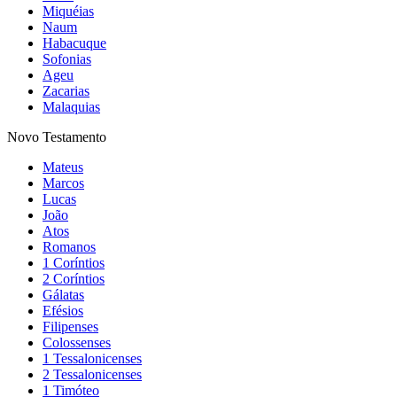
Miquéias
Naum
Habacuque
Sofonias
Ageu
Zacarias
Malaquias
Novo Testamento
Mateus
Marcos
Lucas
João
Atos
Romanos
1 Coríntios
2 Coríntios
Gálatas
Efésios
Filipenses
Colossenses
1 Tessalonicenses
2 Tessalonicenses
1 Timóteo