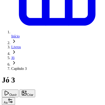
Início
Livros
Jó
Capítulo 3
Jó 3
Ouvir
Criar
Aa