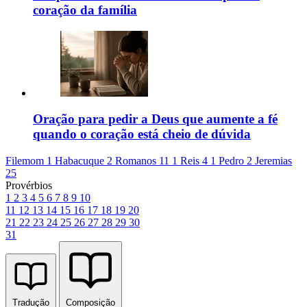
coração da família
Oração para pedir a Deus que aumente a fé
quando o coração está cheio de dúvida
Filemom 1
Habacuque 2
Romanos 11
1 Reis 4
1 Pedro 2
Jeremias
25
Provérbios
1
2
3
4
5
6
7
8
9
10
11
12
13
14
15
16
17
18
19
20
21
22
23
24
25
26
27
28
29
30
31
Tradução
Composição