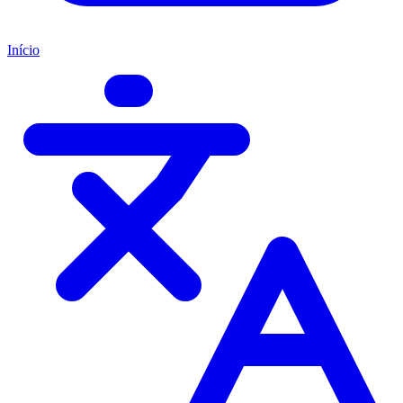
Início