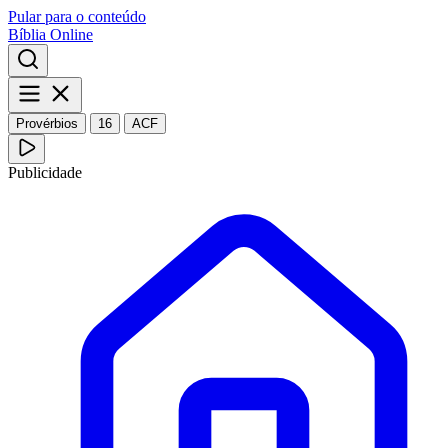
Pular para o conteúdo
Bíblia Online
Provérbios
16
ACF
Publicidade