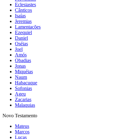
Eclesiastes
Cânticos
Isaías
Jeremias
Lamentações
Ezequiel
Daniel
Oséias
Joel
Amós
Obadias
Jonas
Miquéias
Naum
Habacuque
Sofonias
Ageu
Zacarias
Malaquias
Novo Testamento
Mateus
Marcos
Lucas