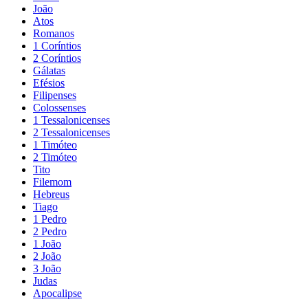
João
Atos
Romanos
1 Coríntios
2 Coríntios
Gálatas
Efésios
Filipenses
Colossenses
1 Tessalonicenses
2 Tessalonicenses
1 Timóteo
2 Timóteo
Tito
Filemom
Hebreus
Tiago
1 Pedro
2 Pedro
1 João
2 João
3 João
Judas
Apocalipse