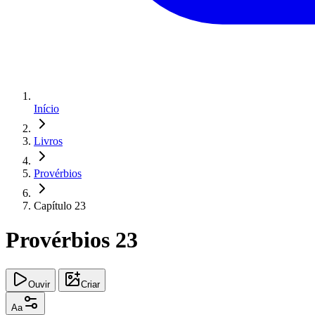
Início
Livros
Provérbios
Capítulo 23
Provérbios 23
Ouvir
Criar
Aa