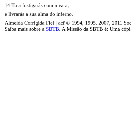
14
Tu
a
fustigarás
com
a
vara
,
e
livrarás
a
sua
alma
do
inferno
.
Almeida Corrigida Fiel | acf ©️ 1994, 1995, 2007, 2011 Soc
Saiba mais sobre a
SBTB
. A Missão da SBTB é: Uma cópia 