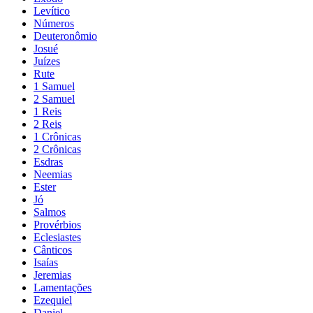
Levítico
Números
Deuteronômio
Josué
Juízes
Rute
1 Samuel
2 Samuel
1 Reis
2 Reis
1 Crônicas
2 Crônicas
Esdras
Neemias
Ester
Jó
Salmos
Provérbios
Eclesiastes
Cânticos
Isaías
Jeremias
Lamentações
Ezequiel
Daniel