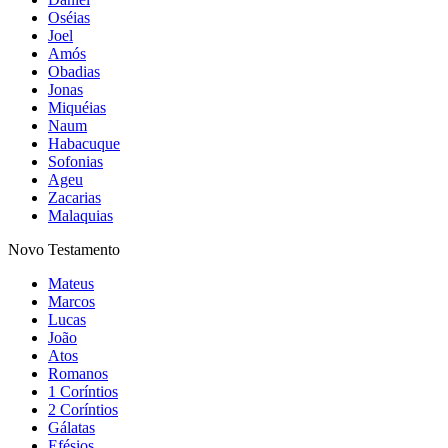
Oséias
Joel
Amós
Obadias
Jonas
Miquéias
Naum
Habacuque
Sofonias
Ageu
Zacarias
Malaquias
Novo Testamento
Mateus
Marcos
Lucas
João
Atos
Romanos
1 Coríntios
2 Coríntios
Gálatas
Efésios