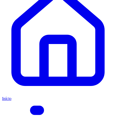
Início