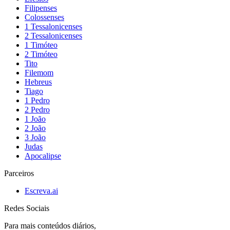
Filipenses
Colossenses
1 Tessalonicenses
2 Tessalonicenses
1 Timóteo
2 Timóteo
Tito
Filemom
Hebreus
Tiago
1 Pedro
2 Pedro
1 João
2 João
3 João
Judas
Apocalipse
Parceiros
Escreva.ai
Redes Sociais
Para mais conteúdos diários,