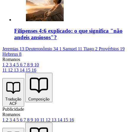
Filipenses 4:6 explicado: o que significa "não
andeis ansiosos"?
Jeremias 13
Deuteronômio 34
1 Samuel 11
Tiago 2
Provérbios 19
Hebreus 8
Romanos
1
2
3
4
5
6
7
8
9
10
11
12
13
14
15
16
Tradução
Composição
ACF
Publicidade
Romanos
1
2
3
4
5
6
7
8
9
10
11
12
13
14
15
16