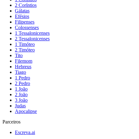
2 Coríntios
Gálatas
Efésios
Filipenses
Colossenses
1 Tessalonicenses
2 Tessalonicenses
1 Timóteo
2 Timóteo
Tito
Filemom
Hebreus
Tiago
1 Pedro
2 Pedro
1 João
2 João
3 João
Judas
Apocalipse
Parceiros
Escreva.ai