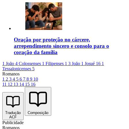
Oração por proteção no cárcere,
arrependimento sincero e consolo para o
coração da família
1 João 4
Colossenses 1
Filipenses 1
3 João 1
Josué 16
1
Tessalonicenses 5
Romanos
1
2
3
4
5
6
7
8
9
10
11
12
13
14
15
16
Tradução
Composição
ACF
Publicidade
Romanos