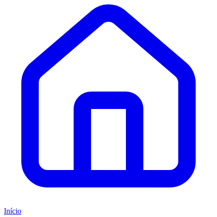
Início