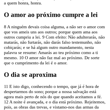
a
quem
honra
,
honra
.
O
amor
ao
próximo
cumpre
a
lei
8
A
ninguém
devais
coisa
alguma
,
a
não
ser
o
amor
com
que
vos
ameis
uns
aos
outros
;
porque
quem
ama
aos
outros
cumpriu
a
lei
.
9
Com
efeito
:
Não
adulterarás
,
não
matarás
,
não
furtarás
,
não
darás
falso
testemunho
,
não
cobiçarás
;
e
se
há
algum
outro
mandamento
,
nesta
palavra
se
resume
:
Amarás
ao
teu
próximo
como
a
ti
mesmo
.
10
O
amor
não
faz
mal
ao
próximo
.
De
sorte
que
o
cumprimento
da
lei
é
o
amor
.
O
dia
se
aproxima
11
E
isto
digo
,
conhecendo
o
tempo
,
que
já
é
hora
de
despertarmos
do
sono
;
porque
a
nossa
salvação
está
agora
mais
perto
de
nós
do
que
quando
aceitamos
a
fé
.
12
A
noite
é
avançada
,
e
o
dia
está
próximo
.
Rejeitemos
,
pois
,
as
obras
das
trevas
,
e
vistamo-nos
das
armas
da