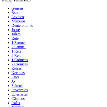
Antigo Testamento
Gênesis
Êxodo
Levítico
Números
Deuteronômio
Josué
Juízes
Rute
1 Samuel
2 Samuel
1 Reis
2 Reis
1 Crônicas
2 Crônicas
Esdras
Neemias
Ester
Jó
Salmos
Provérbios
Eclesiastes
Cânticos
Isaías