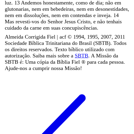
luz
.
13
Andemos
honestamente
,
como
de
dia
;
não
em
glutonarias
,
nem
em
bebedeiras
,
nem
em
desonestidades
,
nem
em
dissoluções
,
nem
em
contendas
e
inveja
.
14
Mas
revesti-vos
do
Senhor
Jesus
Cristo
,
e
não
tenhais
cuidado
da
carne
em
suas
concupiscências
.
Almeida Corrigida Fiel | acf ©️ 1994, 1995, 2007, 2011
Sociedade Bíblica Trinitariana do Brasil (SBTB). Todos
os direitos reservados. Texto bíblico utilizado com
autorização. Saiba mais sobre a
SBTB
. A Missão da
SBTB é: Uma cópia da Bíblia Fiel ®️ para cada pessoa.
Ajude-nos a cumprir nossa Missão!