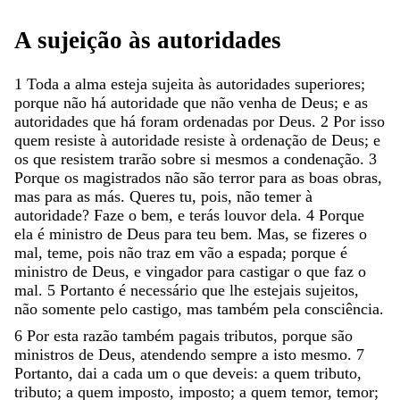
A
sujeição
às
autoridades
1
Toda
a
alma
esteja
sujeita
às
autoridades
superiores
;
porque
não
há
autoridade
que
não
venha
de
Deus
;
e
as
autoridades
que
há
foram
ordenadas
por
Deus
.
2
Por
isso
quem
resiste
à
autoridade
resiste
à
ordenação
de
Deus
;
e
os
que
resistem
trarão
sobre
si
mesmos
a
condenação
.
3
Porque
os
magistrados
não
são
terror
para
as
boas
obras
,
mas
para
as
más
.
Queres
tu
,
pois
,
não
temer
à
autoridade
?
Faze
o
bem
,
e
terás
louvor
dela
.
4
Porque
ela
é
ministro
de
Deus
para
teu
bem
.
Mas
,
se
fizeres
o
mal
,
teme
,
pois
não
traz
em
vão
a
espada
;
porque
é
ministro
de
Deus
,
e
vingador
para
castigar
o
que
faz
o
mal
.
5
Portanto
é
necessário
que
lhe
estejais
sujeitos
,
não
somente
pelo
castigo
,
mas
também
pela
consciência
.
6
Por
esta
razão
também
pagais
tributos
,
porque
são
ministros
de
Deus
,
atendendo
sempre
a
isto
mesmo
.
7
Portanto
,
dai
a
cada
um
o
que
deveis
:
a
quem
tributo
,
tributo
;
a
quem
imposto
,
imposto
;
a
quem
temor
,
temor
;