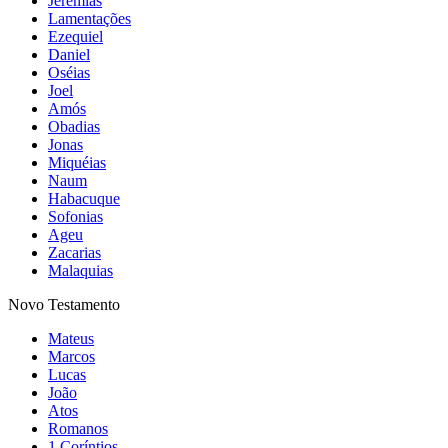
Jeremias
Lamentações
Ezequiel
Daniel
Oséias
Joel
Amós
Obadias
Jonas
Miquéias
Naum
Habacuque
Sofonias
Ageu
Zacarias
Malaquias
Novo Testamento
Mateus
Marcos
Lucas
João
Atos
Romanos
1 Coríntios