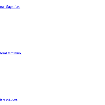
turas Sagradas.
toral feminino.
s e práticos.