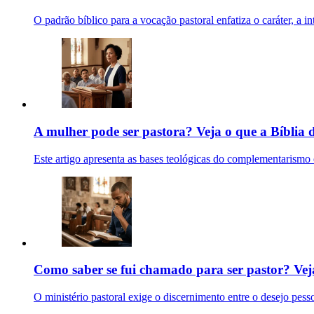
O padrão bíblico para a vocação pastoral enfatiza o caráter, a in
A mulher pode ser pastora? Veja o que a Bíblia d
Este artigo apresenta as bases teológicas do complementarismo e
Como saber se fui chamado para ser pastor? Vej
O ministério pastoral exige o discernimento entre o desejo pessoa