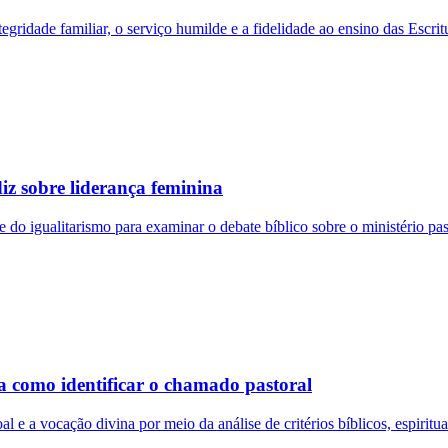
tegridade familiar, o serviço humilde e a fidelidade ao ensino das Escri
iz sobre liderança feminina
 do igualitarismo para examinar o debate bíblico sobre o ministério pas
a como identificar o chamado pastoral
l e a vocação divina por meio da análise de critérios bíblicos, espirituai