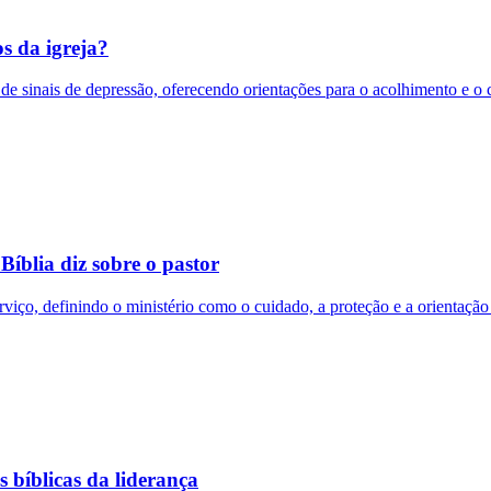
s da igreja?
 de sinais de depressão, oferecendo orientações para o acolhimento e o 
Bíblia diz sobre o pastor
rviço, definindo o ministério como o cuidado, a proteção e a orientaçã
s bíblicas da liderança