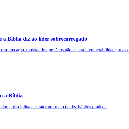
a Bíblia diz ao líder sobrecarregado
e e sobrecarga, mostrando que Deus não espera invulnerabilidade, mas 
o a Bíblia
oria, disciplina e caráter por meio de dez hábitos práticos.