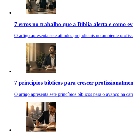
7 erros no trabalho que a Bíblia alerta e como evi
O artigo apresenta sete atitudes prejudiciais no ambiente profissi
7 princípios bíblicos para crescer profissionalmen
O artigo apresenta sete princípios bíblicos para o avanço na ca