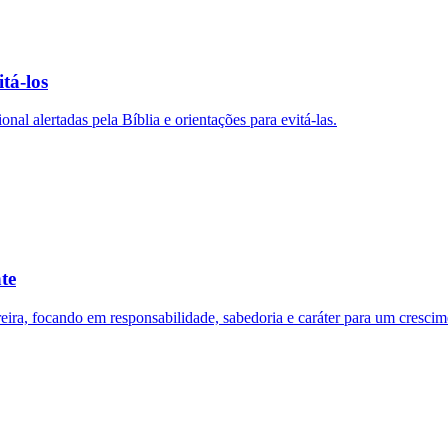
tá-los
onal alertadas pela Bíblia e orientações para evitá-las.
te
rreira, focando em responsabilidade, sabedoria e caráter para um crescim