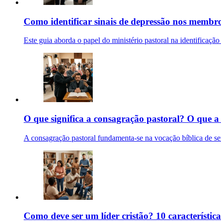
Como identificar sinais de depressão nos membro
Este guia aborda o papel do ministério pastoral na identificação
O que significa a consagração pastoral? O que a 
A consagração pastoral fundamenta-se na vocação bíblica de se
Como deve ser um líder cristão? 10 característica