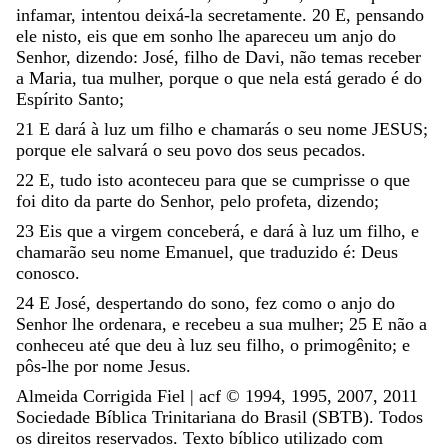
infamar
,
intentou
deixá-la
secretamente
.
20
E
,
pensando
ele
nisto
,
eis
que
em
sonho
lhe
apareceu
um
anjo
do
Senhor
,
dizendo
:
José
,
filho
de
Davi
,
não
temas
receber
a
Maria
,
tua
mulher
,
porque
o
que
nela
está
gerado
é
do
Espírito
Santo
;
21
E
dará
à
luz
um
filho
e
chamarás
o
seu
nome
JESUS
;
porque
ele
salvará
o
seu
povo
dos
seus
pecados
.
22
E
,
tudo
isto
aconteceu
para
que
se
cumprisse
o
que
foi
dito
da
parte
do
Senhor
,
pelo
profeta
,
dizendo
;
23
Eis
que
a
virgem
conceberá
,
e
dará
à
luz
um
filho
,
e
chamarão
seu
nome
Emanuel
,
que
traduzido
é
:
Deus
conosco
.
24
E
José
,
despertando
do
sono
,
fez
como
o
anjo
do
Senhor
lhe
ordenara
,
e
recebeu
a
sua
mulher
;
25
E
não
a
conheceu
até
que
deu
à
luz
seu
filho
,
o
primogênito
;
e
pôs-lhe
por
nome
Jesus
.
Almeida Corrigida Fiel | acf ©️ 1994, 1995, 2007, 2011
Sociedade Bíblica Trinitariana do Brasil (SBTB). Todos
os direitos reservados. Texto bíblico utilizado com