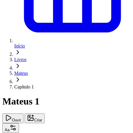
Início
Livros
Mateus
Capítulo 1
Mateus 1
Ouvir
Criar
Aa