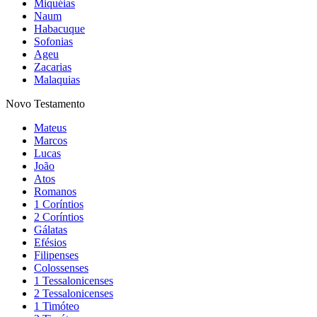
Miquéias
Naum
Habacuque
Sofonias
Ageu
Zacarias
Malaquias
Novo Testamento
Mateus
Marcos
Lucas
João
Atos
Romanos
1 Coríntios
2 Coríntios
Gálatas
Efésios
Filipenses
Colossenses
1 Tessalonicenses
2 Tessalonicenses
1 Timóteo