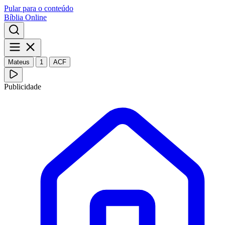
Pular para o conteúdo
Bíblia Online
Mateus
1
ACF
Publicidade