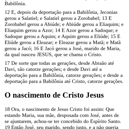
Babilônia
.
12
E
,
depois
da
deportação
para
a
Babilônia
,
Jeconias
gerou
a
Salatiel
;
e
Salatiel
gerou
a
Zorobabel
;
13
E
Zorobabel
gerou
a
Abiúde
;
e
Abiúde
gerou
a
Eliaquim
;
e
Eliaquim
gerou
a
Azor
;
14
E
Azor
gerou
a
Sadoque
;
e
Sadoque
gerou
a
Aquim
;
e
Aquim
gerou
a
Eliúde
;
15
E
Eliúde
gerou
a
Eleazar
;
e
Eleazar
gerou
a
Matã
;
e
Matã
gerou
a
Jacó
;
16
E
Jacó
gerou
a
José
,
marido
de
Maria
,
da
qual
nasceu
JESUS
,
que
se
chama
o
Cristo
.
17
De
sorte
que
todas
as
gerações
,
desde
Abraão
até
Davi
,
são
catorze
gerações
;
e
desde
Davi
até
a
deportação
para
a
Babilônia
,
catorze
gerações
;
e
desde
a
deportação
para
a
Babilônia
até
Cristo
,
catorze
gerações
.
O
nascimento
de
Cristo
Jesus
18
Ora
,
o
nascimento
de
Jesus
Cristo
foi
assim
:
Que
estando
Maria
,
sua
mãe
,
desposada
com
José
,
antes
de
se
ajuntarem
,
achou-se
ter
concebido
do
Espírito
Santo
.
19
Então
José
,
seu
marido
,
sendo
justo
,
e
a
não
queria