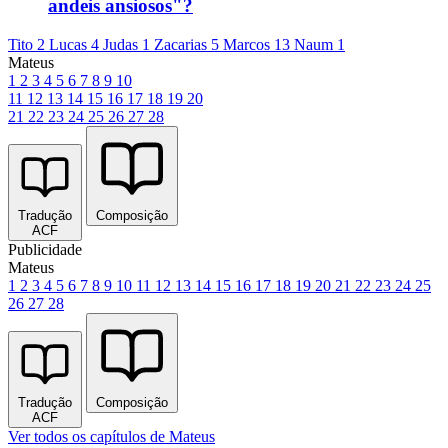
andeis ansiosos"?
Tito 2
Lucas 4
Judas 1
Zacarias 5
Marcos 13
Naum 1
Mateus
1
2
3
4
5
6
7
8
9
10
11
12
13
14
15
16
17
18
19
20
21
22
23
24
25
26
27
28
Tradução
Composição
ACF
Publicidade
Mateus
1
2
3
4
5
6
7
8
9
10
11
12
13
14
15
16
17
18
19
20
21
22
23
24
25
26
27
28
Tradução
Composição
ACF
Ver todos os capítulos de Mateus