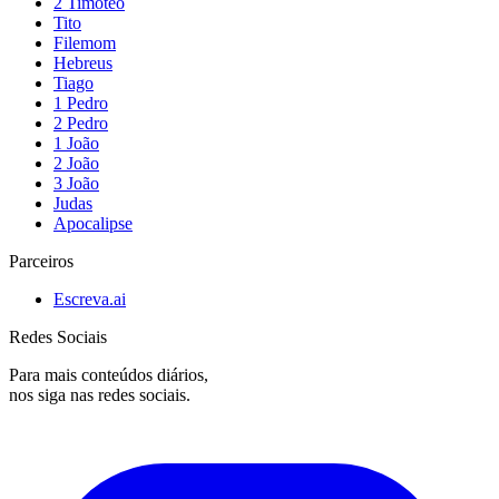
2 Timóteo
Tito
Filemom
Hebreus
Tiago
1 Pedro
2 Pedro
1 João
2 João
3 João
Judas
Apocalipse
Parceiros
Escreva.ai
Redes Sociais
Para mais conteúdos diários,
nos siga nas redes sociais.