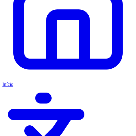
Início