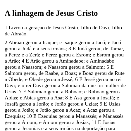
A
linhagem
de
Jesus
Cristo
1
Livro
da
geração
de
Jesus
Cristo
,
filho
de
Davi
,
filho
de
Abraão
.
2
Abraão
gerou
a
Isaque
;
e
Isaque
gerou
a
Jacó
;
e
Jacó
gerou
a
Judá
e
a
seus
irmãos
;
3
E
Judá
gerou
,
de
Tamar
,
a
Perez
e
a
Zerá
;
e
Perez
gerou
a
Esrom
;
e
Esrom
gerou
a
Arão
;
4
E
Arão
gerou
a
Aminadabe
;
e
Aminadabe
gerou
a
Naassom
;
e
Naassom
gerou
a
Salmom
;
5
E
Salmom
gerou
,
de
Raabe
,
a
Boaz
;
e
Boaz
gerou
de
Rute
a
Obede
;
e
Obede
gerou
a
Jessé
;
6
E
Jessé
gerou
ao
rei
Davi
;
e
o
rei
Davi
gerou
a
Salomão
da
que
foi
mulher
de
Urias
.
7
E
Salomão
gerou
a
Roboão
;
e
Roboão
gerou
a
Abias
;
e
Abias
gerou
a
Asa
;
8
E
Asa
gerou
a
Josafá
;
e
Josafá
gerou
a
Jorão
;
e
Jorão
gerou
a
Uzias
;
9
E
Uzias
gerou
a
Jotão
;
e
Jotão
gerou
a
Acaz
;
e
Acaz
gerou
a
Ezequias
;
10
E
Ezequias
gerou
a
Manassés
;
e
Manassés
gerou
a
Amom
;
e
Amom
gerou
a
Josias
;
11
E
Josias
gerou
a
Jeconias
e
a
seus
irmãos
na
deportação
para