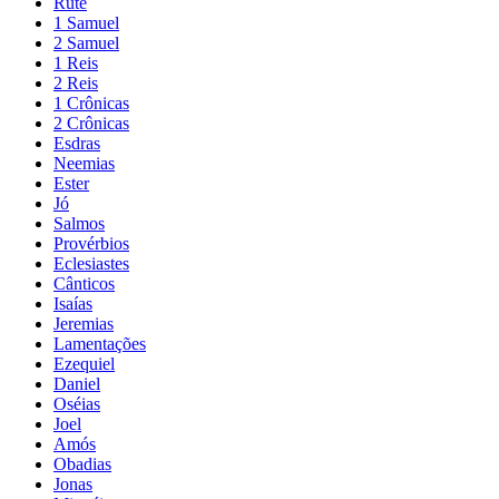
Rute
1 Samuel
2 Samuel
1 Reis
2 Reis
1 Crônicas
2 Crônicas
Esdras
Neemias
Ester
Jó
Salmos
Provérbios
Eclesiastes
Cânticos
Isaías
Jeremias
Lamentações
Ezequiel
Daniel
Oséias
Joel
Amós
Obadias
Jonas