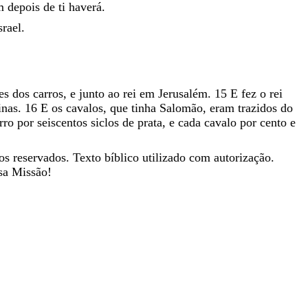
m
depois
de
ti
haverá
.
srael
.
des
dos
carros
,
e
junto
ao
rei
em
Jerusalém
.
15
E
fez
o
rei
inas
.
16
E
os
cavalos
,
que
tinha
Salomão
,
eram
trazidos
do
rro
por
seiscentos
siclos
de
prata
,
e
cada
cavalo
por
cento
e
os reservados. Texto bíblico utilizado com autorização.
sa Missão!