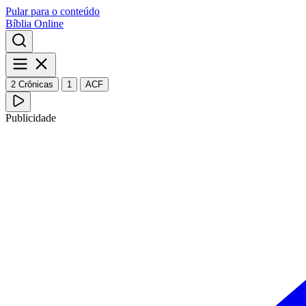
Pular para o conteúdo
Bíblia Online
2 Crônicas
1
ACF
Publicidade