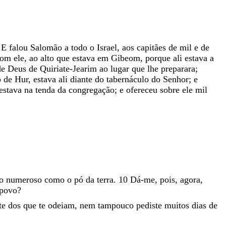
E
falou
Salomão
a
todo
o
Israel
,
aos
capitães
de
mil
e
de
com
ele
,
ao
alto
que
estava
em
Gibeom
,
porque
ali
estava
a
de
Deus
de
Quiriate-Jearim
ao
lugar
que
lhe
preparara
;
o
de
Hur
,
estava
ali
diante
do
tabernáculo
do
Senhor
;
e
estava
na
tenda
da
congregação
;
e
ofereceu
sobre
ele
mil
vo
numeroso
como
o
pó
da
terra
.
10
Dá-me
,
pois
,
agora
,
povo
?
te
dos
que
te
odeiam
,
nem
tampouco
pediste
muitos
dias
de