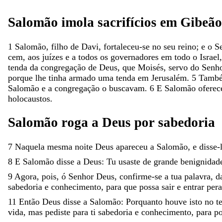
Salomão
imola
sacrifícios
em
Gibeão
1
Salomão
,
filho
de
Davi
,
fortaleceu-se
no
seu
reino
;
e
o
S
cem
,
aos
juízes
e
a
todos
os
governadores
em
todo
o
Israel
tenda
da
congregação
de
Deus
,
que
Moisés
,
servo
do
Senh
porque
lhe
tinha
armado
uma
tenda
em
Jerusalém
.
5
Tamb
Salomão
e
a
congregação
o
buscavam
.
6
E
Salomão
ofere
holocaustos
.
Salomão
roga
a
Deus
por
sabedoria
7
Naquela
mesma
noite
Deus
apareceu
a
Salomão
,
e
disse-
8
E
Salomão
disse
a
Deus
:
Tu
usaste
de
grande
benignida
9
Agora
,
pois
,
ó
Senhor
Deus
,
confirme-se
a
tua
palavra
,
d
sabedoria
e
conhecimento
,
para
que
possa
sair
e
entrar
per
11
Então
Deus
disse
a
Salomão
:
Porquanto
houve
isto
no
t
vida
,
mas
pediste
para
ti
sabedoria
e
conhecimento
,
para
p