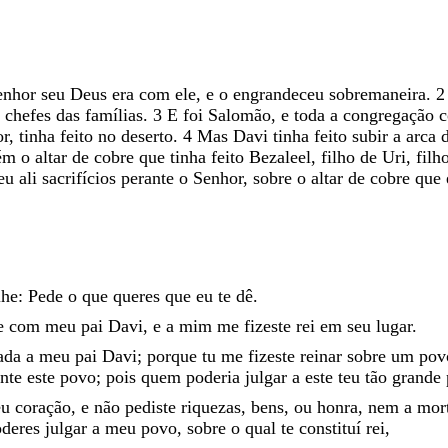
enhor
seu
Deus
era
com
ele
,
e
o
engrandeceu
sobremaneira
.
2
,
chefes
das
famílias
.
3
E
foi
Salomão
,
e
toda
a
congregação
or
,
tinha
feito
no
deserto
.
4
Mas
Davi
tinha
feito
subir
a
arca
ém
o
altar
de
cobre
que
tinha
feito
Bezaleel
,
filho
de
Uri
,
filh
ceu
ali
sacrifícios
perante
o
Senhor
,
sobre
o
altar
de
cobre
que
lhe
:
Pede
o
que
queres
que
eu
te
dê
.
de
com
meu
pai
Davi
,
e
a
mim
me
fizeste
rei
em
seu
lugar
.
ada
a
meu
pai
Davi
;
porque
tu
me
fizeste
reinar
sobre
um
po
ante
este
povo
;
pois
quem
poderia
julgar
a
este
teu
tão
grande
eu
coração
,
e
não
pediste
riquezas
,
bens
,
ou
honra
,
nem
a
mor
oderes
julgar
a
meu
povo
,
sobre
o
qual
te
constituí
rei
,