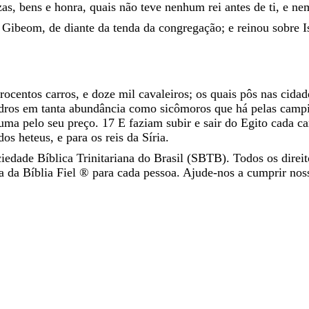
zas
,
bens
e
honra
,
quais
não
teve
nenhum
rei
antes
de
ti
,
e
ne
m
Gibeom
,
de
diante
da
tenda
da
congregação
;
e
reinou
sobre
I
trocentos
carros
,
e
doze
mil
cavaleiros
;
os
quais
pôs
nas
cida
dros
em
tanta
abundância
como
sicômoros
que
há
pelas
camp
uma
pelo
seu
preço
.
17
E
faziam
subir
e
sair
do
Egito
cada
ca
dos
heteus
,
e
para
os
reis
da
Síria
.
iedade Bíblica Trinitariana do Brasil (SBTB). Todos os direit
da Bíblia Fiel ®️ para cada pessoa. Ajude-nos a cumprir nos