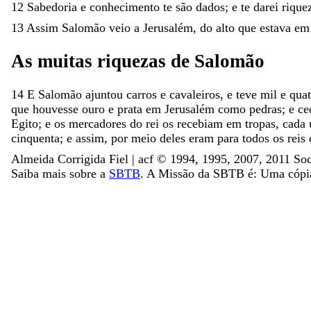
12
Sabedoria
e
conhecimento
te
são
dados
;
e
te
darei
rique
13
Assim
Salomão
veio
a
Jerusalém
,
do
alto
que
estava
e
As
muitas
riquezas
de
Salomão
14
E
Salomão
ajuntou
carros
e
cavaleiros
,
e
teve
mil
e
qua
que
houvesse
ouro
e
prata
em
Jerusalém
como
pedras
;
e
ce
Egito
;
e
os
mercadores
do
rei
os
recebiam
em
tropas
,
cada
cinquenta
;
e
assim
,
por
meio
deles
eram
para
todos
os
reis
Almeida Corrigida Fiel | acf ©️ 1994, 1995, 2007, 2011 Soc
Saiba mais sobre a
SBTB
. A Missão da SBTB é: Uma cópia 