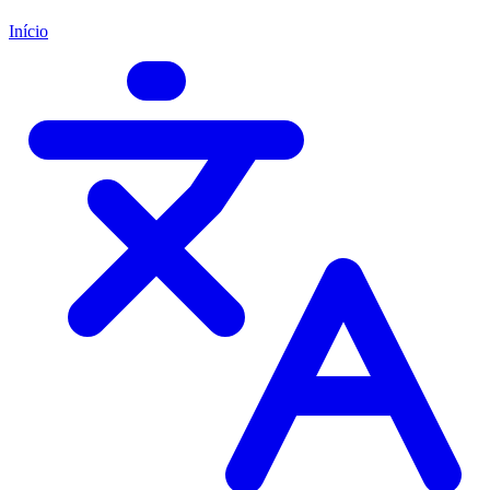
Início