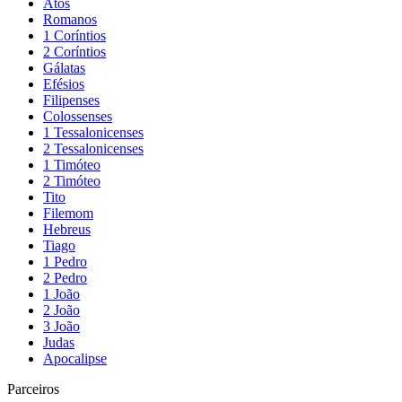
Atos
Romanos
1 Coríntios
2 Coríntios
Gálatas
Efésios
Filipenses
Colossenses
1 Tessalonicenses
2 Tessalonicenses
1 Timóteo
2 Timóteo
Tito
Filemom
Hebreus
Tiago
1 Pedro
2 Pedro
1 João
2 João
3 João
Judas
Apocalipse
Parceiros