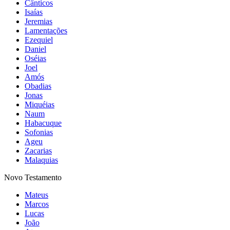
Cânticos
Isaías
Jeremias
Lamentações
Ezequiel
Daniel
Oséias
Joel
Amós
Obadias
Jonas
Miquéias
Naum
Habacuque
Sofonias
Ageu
Zacarias
Malaquias
Novo Testamento
Mateus
Marcos
Lucas
João