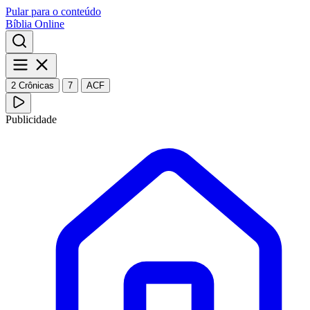
Pular para o conteúdo
Bíblia Online
2 Crônicas
7
ACF
Publicidade