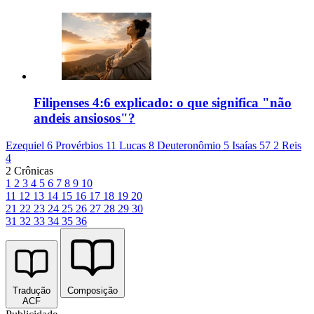
Filipenses 4:6 explicado: o que significa "não
andeis ansiosos"?
Ezequiel 6
Provérbios 11
Lucas 8
Deuteronômio 5
Isaías 57
2 Reis
4
2 Crônicas
1
2
3
4
5
6
7
8
9
10
11
12
13
14
15
16
17
18
19
20
21
22
23
24
25
26
27
28
29
30
31
32
33
34
35
36
Tradução
Composição
ACF