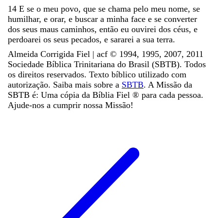
14
E
se
o
meu
povo
,
que
se
chama
pelo
meu
nome
,
se
humilhar
,
e
orar
,
e
buscar
a
minha
face
e
se
converter
dos
seus
maus
caminhos
,
então
eu
ouvirei
dos
céus
,
e
perdoarei
os
seus
pecados
,
e
sararei
a
sua
terra
.
Almeida Corrigida Fiel | acf ©️ 1994, 1995, 2007, 2011
Sociedade Bíblica Trinitariana do Brasil (SBTB). Todos
os direitos reservados. Texto bíblico utilizado com
autorização. Saiba mais sobre a
SBTB
. A Missão da
SBTB é: Uma cópia da Bíblia Fiel ®️ para cada pessoa.
Ajude-nos a cumprir nossa Missão!