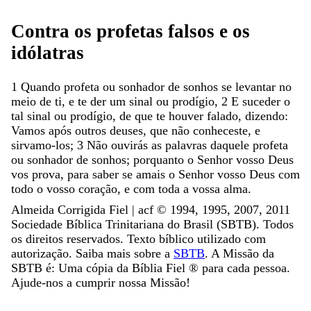
Contra
os
profetas
falsos
e
os
idólatras
1
Quando
profeta
ou
sonhador
de
sonhos
se
levantar
no
meio
de
ti
,
e
te
der
um
sinal
ou
prodígio
,
2
E
suceder
o
tal
sinal
ou
prodígio
,
de
que
te
houver
falado
,
dizendo
:
Vamos
após
outros
deuses
,
que
não
conheceste
,
e
sirvamo-los
;
3
Não
ouvirás
as
palavras
daquele
profeta
ou
sonhador
de
sonhos
;
porquanto
o
Senhor
vosso
Deus
vos
prova
,
para
saber
se
amais
o
Senhor
vosso
Deus
com
todo
o
vosso
coração
,
e
com
toda
a
vossa
alma
.
Almeida Corrigida Fiel | acf ©️ 1994, 1995, 2007, 2011
Sociedade Bíblica Trinitariana do Brasil (SBTB). Todos
os direitos reservados. Texto bíblico utilizado com
autorização. Saiba mais sobre a
SBTB
. A Missão da
SBTB é: Uma cópia da Bíblia Fiel ®️ para cada pessoa.
Ajude-nos a cumprir nossa Missão!