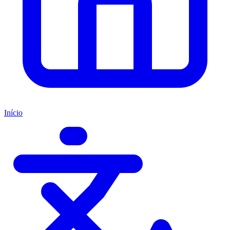
Início