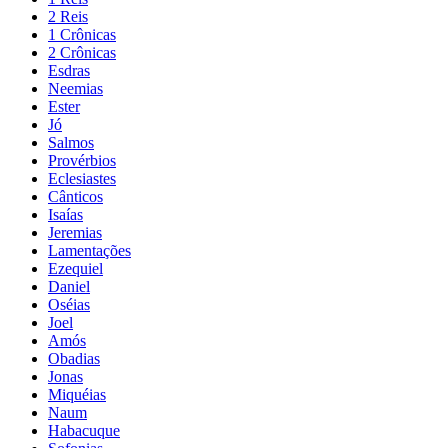
2 Reis
1 Crônicas
2 Crônicas
Esdras
Neemias
Ester
Jó
Salmos
Provérbios
Eclesiastes
Cânticos
Isaías
Jeremias
Lamentações
Ezequiel
Daniel
Oséias
Joel
Amós
Obadias
Jonas
Miquéias
Naum
Habacuque