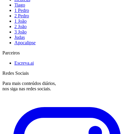
Tiago
1 Pedro
2 Pedro
1 João
2 João
3 João
Judas
Apocalipse
Parceiros
Escreva.ai
Redes Sociais
Para mais conteúdos diários,
nos siga nas redes sociais.