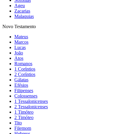
Sofonias
Ageu
Zacarias
Malaquias
Novo Testamento
Mateus
Marcos
Lucas
João
Atos
Romanos
1 Coríntios
2 Coríntios
Gálatas
Efésios
Filipenses
Colossenses
1 Tessalonicenses
2 Tessalonicenses
1 Timóteo
2 Timóteo
Tito
Filemom
Hebreus