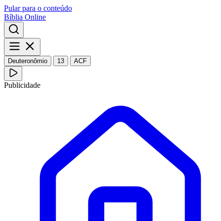
Pular para o conteúdo
Bíblia Online
Deuteronômio
13
ACF
Publicidade