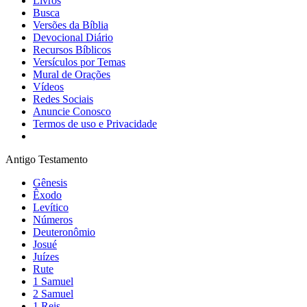
Livros
Busca
Versões da Bíblia
Devocional Diário
Recursos Bíblicos
Versículos por Temas
Mural de Orações
Vídeos
Redes Sociais
Anuncie Conosco
Termos de uso e Privacidade
Antigo Testamento
Gênesis
Êxodo
Levítico
Números
Deuteronômio
Josué
Juízes
Rute
1 Samuel
2 Samuel
1 Reis