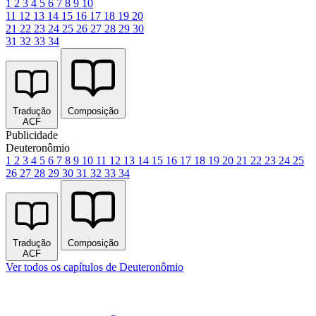
1
2
3
4
5
6
7
8
9
10
11
12
13
14
15
16
17
18
19
20
21
22
23
24
25
26
27
28
29
30
31
32
33
34
Tradução
Composição
ACF
Publicidade
Deuteronômio
1
2
3
4
5
6
7
8
9
10
11
12
13
14
15
16
17
18
19
20
21
22
23
24
25
26
27
28
29
30
31
32
33
34
Tradução
Composição
ACF
Ver todos os capítulos de Deuteronômio