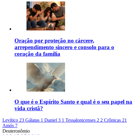
Oração por proteção no cárcere,
arrependimento sincero e consolo para o
coração da família
O que é o Espírito Santo e qual é o seu papel na
vida cristã?
Levítico 23
Gálatas 1
Daniel 3
1 Tessalonicenses 2
2 Crônicas 21
Amós 7
Deuteronômio