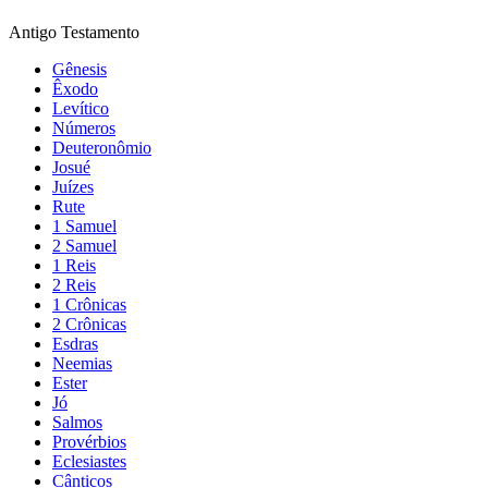
Antigo Testamento
Gênesis
Êxodo
Levítico
Números
Deuteronômio
Josué
Juízes
Rute
1 Samuel
2 Samuel
1 Reis
2 Reis
1 Crônicas
2 Crônicas
Esdras
Neemias
Ester
Jó
Salmos
Provérbios
Eclesiastes
Cânticos