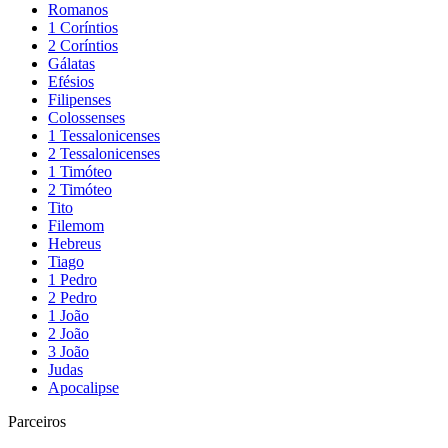
Romanos
1 Coríntios
2 Coríntios
Gálatas
Efésios
Filipenses
Colossenses
1 Tessalonicenses
2 Tessalonicenses
1 Timóteo
2 Timóteo
Tito
Filemom
Hebreus
Tiago
1 Pedro
2 Pedro
1 João
2 João
3 João
Judas
Apocalipse
Parceiros