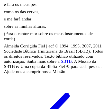
e
fará
os
meus
pés
como
os
das
cervas
,
e
me
fará
andar
sobre
as
minhas
alturas
.
(
Para
o
cantor-mor
sobre
os
meus
instrumentos
de
corda
)
.
Almeida Corrigida Fiel | acf ©️ 1994, 1995, 2007, 2011
Sociedade Bíblica Trinitariana do Brasil (SBTB). Todos
os direitos reservados. Texto bíblico utilizado com
autorização. Saiba mais sobre a
SBTB
. A Missão da
SBTB é: Uma cópia da Bíblia Fiel ®️ para cada pessoa.
Ajude-nos a cumprir nossa Missão!