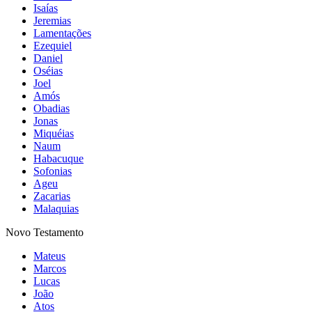
Isaías
Jeremias
Lamentações
Ezequiel
Daniel
Oséias
Joel
Amós
Obadias
Jonas
Miquéias
Naum
Habacuque
Sofonias
Ageu
Zacarias
Malaquias
Novo Testamento
Mateus
Marcos
Lucas
João
Atos