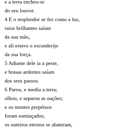
e
a
terra
encheu-se
do
seu
louvor
.
4
E
o
resplendor
se
fez
como
a
luz
,
raios
brilhantes
saíam
da
sua
mão
,
e
ali
estava
o
esconderijo
da
sua
força
.
5
Adiante
dele
ia
a
peste
,
e
brasas
ardentes
saíam
dos
seus
passos
.
6
Parou
,
e
mediu
a
terra
;
olhou
,
e
separou
as
nações
;
e
os
montes
perpétuos
foram
esmiuçados
;
os
outeiros
eternos
se
abateram
,