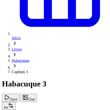
Início
Livros
Habacuque
Capítulo 3
Habacuque 3
Ouvir
Criar
Aa