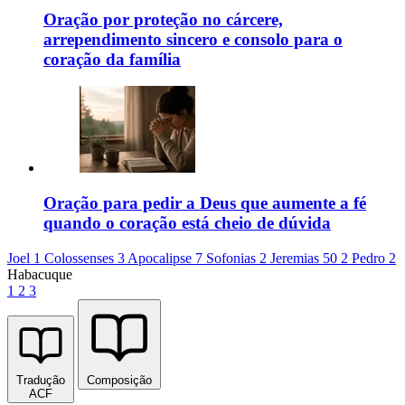
Oração por proteção no cárcere,
arrependimento sincero e consolo para o
coração da família
Oração para pedir a Deus que aumente a fé
quando o coração está cheio de dúvida
Joel 1
Colossenses 3
Apocalipse 7
Sofonias 2
Jeremias 50
2 Pedro 2
Habacuque
1
2
3
Tradução
Composição
ACF