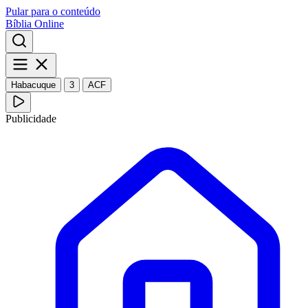
Pular para o conteúdo
Bíblia Online
Habacuque
3
ACF
Publicidade