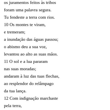
os
juramentos
feitos
às
tribos
foram
uma
palavra
segura
.
Tu
fendeste
a
terra
com
rios
.
10
Os
montes
te
viram
,
e
tremeram
;
a
inundação
das
águas
passou
;
o
abismo
deu
a
sua
voz
,
levantou
ao
alto
as
suas
mãos
.
11
O
sol
e
a
lua
pararam
nas
suas
moradas
;
andaram
à
luz
das
tuas
flechas
,
ao
resplendor
do
relâmpago
da
tua
lança
.
12
Com
indignação
marchaste
pela
terra
,