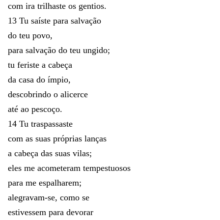
com
ira
trilhaste
os
gentios
.
13
Tu
saíste
para
salvação
do
teu
povo
,
para
salvação
do
teu
ungido
;
tu
feriste
a
cabeça
da
casa
do
ímpio
,
descobrindo
o
alicerce
até
ao
pescoço
.
14
Tu
traspassaste
com
as
suas
próprias
lanças
a
cabeça
das
suas
vilas
;
eles
me
acometeram
tempestuosos
para
me
espalharem
;
alegravam-se
,
como
se
estivessem
para
devorar