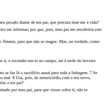
meu
pecado
diante
de
teu
pai
,
que
procura
tirar-me
a
vida
?
eiro
me
informar
;
por
que
,
pois
,
meu
pai
me
encobriria
este
to
Jônatas
,
para
que
não
se
magoe
.
Mas
,
na
verdade
,
como
me
ir
,
e
esconder-me-ei
no
campo
,
até
à
tarde
do
terceiro
nto
se
faz
lá
o
sacrifício
anual
para
toda
a
linhagem
.
7
Se
no
mal
.
8
Usa
,
pois
,
de
misericórdia
com
o
teu
servo
,
rias
a
teu
pai
?
minado
por
meu
pai
,
para
que
viesse
sobre
ti
,
não
to