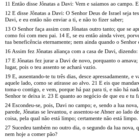
11
Então
disse
Jônatas
a
Davi
:
Vem
e
saiamos
ao
campo
.
12
E
disse
Jônatas
a
Davi
:
O
Senhor
Deus
de
Israel
seja
te
Davi
,
e
eu
então
não
enviar
a
ti
,
e
não
to
fizer
saber
;
13
O
Senhor
faça
assim
com
Jônatas
outro
tanto
;
que
se
ap
como
foi
com
meu
pai
.
14
E
,
se
eu
então
ainda
viver
,
porv
tua
beneficência
eternamente
;
nem
ainda
quando
o
Senhor
16
Assim
fez
Jônatas
aliança
com
a
casa
de
Davi
,
dizendo
:
17
E
Jônatas
fez
jurar
a
Davi
de
novo
,
porquanto
o
amava
lugar
,
pois
o
teu
assento
se
achará
vazio
.
19
E
,
ausentando-te
tu
três
dias
,
desce
apressadamente
,
e
v
aquele
lado
,
como
se
atirasse
ao
alvo
.
21
E
eis
que
mandar
toma-o
contigo
,
e
vem
,
porque
há
paz
para
ti
,
e
não
há
nad
Senhor
te
deixa
ir
.
23
E
quanto
ao
negócio
de
que
eu
e
tu
f
24
Escondeu-se
,
pois
,
Davi
no
campo
;
e
,
sendo
a
lua
nova
parede
,
Jônatas
se
levantou
,
e
assentou-se
Abner
ao
lado
d
coisa
,
pela
qual
não
está
limpo
;
certamente
não
está
limpo
.
27
Sucedeu
também
no
outro
dia
,
o
segundo
da
lua
nova
,
nem
hoje
a
comer
pão
?