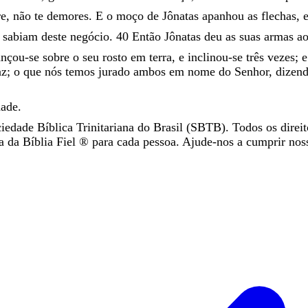
re
,
não
te
demores
.
E
o
moço
de
Jônatas
apanhou
as
flechas
,
i
sabiam
deste
negócio
.
40
Então
Jônatas
deu
as
suas
armas
a
ançou-se
sobre
o
seu
rosto
em
terra
,
e
inclinou-se
três
vezes
;
az
;
o
que
nós
temos
jurado
ambos
em
nome
do
Senhor
,
dizen
dade
.
iedade Bíblica Trinitariana do Brasil (SBTB). Todos os direit
da Bíblia Fiel ®️ para cada pessoa. Ajude-nos a cumprir nos