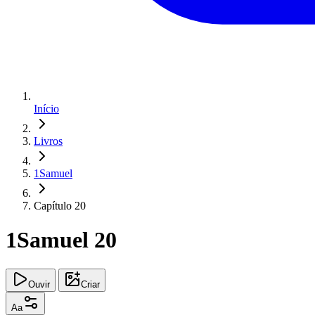
Início
Livros
1Samuel
Capítulo 20
1Samuel 20
Ouvir
Criar
Aa