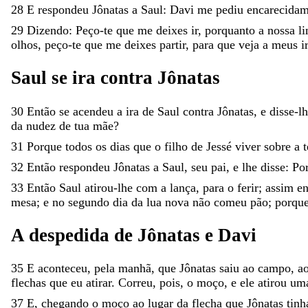
28
E
respondeu
Jônatas
a
Saul
:
Davi
me
pediu
encarecida
29
Dizendo
:
Peço-
te
que
me
deixes
ir
,
porquanto
a
nossa
l
olhos
,
peço-
te
que
me
deixes
partir
,
para
que
veja
a
meus
i
Saul
se
ira
contra
Jônatas
30
Então
se
acendeu
a
ira
de
Saul
contra
Jônatas
,
e
disse-l
da
nudez
de
tua
mãe
?
31
Porque
todos
os
dias
que
o
filho
de
Jessé
viver
sobre
a
32
Então
respondeu
Jônatas
a
Saul
,
seu
pai
,
e
lhe
disse
:
Po
33
Então
Saul
atirou-lhe
com
a
lança
,
para
o
ferir
;
assim
e
mesa
;
e
no
segundo
dia
da
lua
nova
não
comeu
pão
;
porqu
A
despedida
de
Jônatas
e
Davi
35
E
aconteceu
,
pela
manhã
,
que
Jônatas
saiu
ao
campo
,
a
flechas
que
eu
atirar
.
Correu
,
pois
,
o
moço
,
e
ele
atirou
um
37
E
,
chegando
o
moço
ao
lugar
da
flecha
que
Jônatas
tin