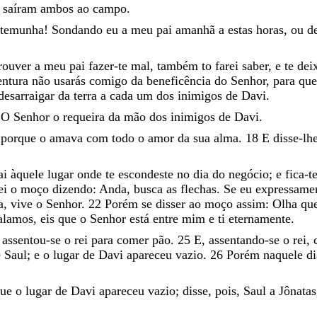
E
saíram
ambos
ao
campo
.
stemunha
!
Sondando
eu
a
meu
pai
amanhã
a
estas
horas
,
ou
d
rouver
a
meu
pai
fazer-te
mal
,
também
to
farei
saber
,
e
te
dei
entura
não
usarás
comigo
da
beneficência
do
Senhor
,
para
qu
desarraigar
da
terra
a
cada
um
dos
inimigos
de
Davi
.
O
Senhor
o
requeira
da
mão
dos
inimigos
de
Davi
.
;
porque
o
amava
com
todo
o
amor
da
sua
alma
.
18
E
disse-lh
ai
àquele
lugar
onde
te
escondeste
no
dia
do
negócio
;
e
fica-t
ei
o
moço
dizendo
:
Anda
,
busca
as
flechas
.
Se
eu
expressame
a
,
vive
o
Senhor
.
22
Porém
se
disser
ao
moço
assim
:
Olha
qu
alamos
,
eis
que
o
Senhor
está
entre
mim
e
ti
eternamente
.
,
assentou-se
o
rei
para
comer
pão
.
25
E
,
assentando-se
o
rei
,
e
Saul
;
e
o
lugar
de
Davi
apareceu
vazio
.
26
Porém
naquele
d
que
o
lugar
de
Davi
apareceu
vazio
;
disse
,
pois
,
Saul
a
Jônatas