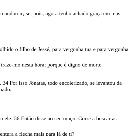
e
mandou
ir
;
se
,
pois
,
agora
tenho
achado
graça
em
teus
colhido
o
filho
de
Jessé
,
para
vergonha
tua
e
para
vergonha
e
traze-mo
nesta
hora
;
porque
é
digno
de
morte
.
.
34
Por
isso
Jônatas
,
todo
encolerizado
,
se
levantou
da
hado
.
om
ele
.
36
Então
disse
ao
seu
moço
:
Corre
a
buscar
as
entura
a
flecha
mais
para
lá
de
ti
?