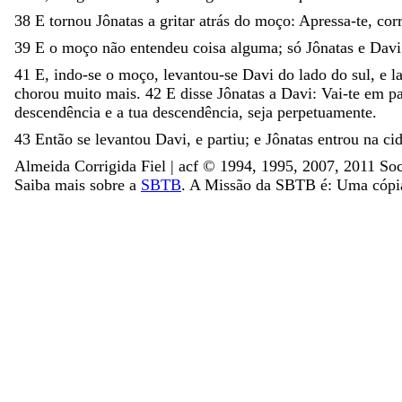
38
E
tornou
Jônatas
a
gritar
atrás
do
moço
:
Apressa-te
,
cor
39
E
o
moço
não
entendeu
coisa
alguma
;
só
Jônatas
e
Dav
41
E
,
indo-se
o
moço
,
levantou-se
Davi
do
lado
do
sul
,
e
l
chorou
muito
mais
.
42
E
disse
Jônatas
a
Davi
:
Vai-te
em
p
descendência
e
a
tua
descendência
,
seja
perpetuamente
.
43
Então
se
levantou
Davi
,
e
partiu
;
e
Jônatas
entrou
na
ci
Almeida Corrigida Fiel | acf ©️ 1994, 1995, 2007, 2011 Soc
Saiba mais sobre a
SBTB
. A Missão da SBTB é: Uma cópia 