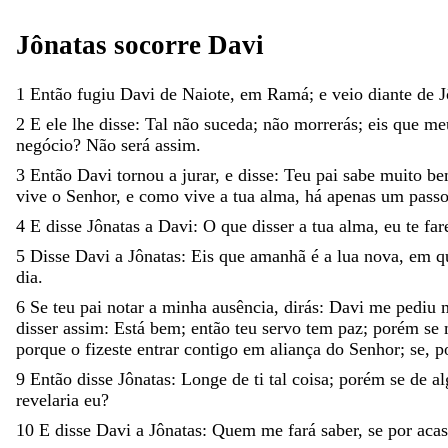
Jônatas
socorre
Davi
1
Então
fugiu
Davi
de
Naiote
,
em
Ramá
;
e
veio
diante
de
J
2
E
ele
lhe
disse
:
Tal
não
suceda
;
não
morrerás
;
eis
que
me
negócio
?
Não
será
assim
.
3
Então
Davi
tornou
a
jurar
,
e
disse
:
Teu
pai
sabe
muito
b
vive
o
Senhor
,
e
como
vive
a
tua
alma
,
há
apenas
um
pass
4
E
disse
Jônatas
a
Davi
:
O
que
disser
a
tua
alma
,
eu
te
far
5
Disse
Davi
a
Jônatas
:
Eis
que
amanhã
é
a
lua
nova
,
em
q
dia
.
6
Se
teu
pai
notar
a
minha
ausência
,
dirás
:
Davi
me
pediu
disser
assim
:
Está
bem
;
então
teu
servo
tem
paz
;
porém
se
porque
o
fizeste
entrar
contigo
em
aliança
do
Senhor
;
se
,
p
9
Então
disse
Jônatas
:
Longe
de
ti
tal
coisa
;
porém
se
de
a
revelaria
eu
?
10
E
disse
Davi
a
Jônatas
:
Quem
me
fará
saber
,
se
por
aca