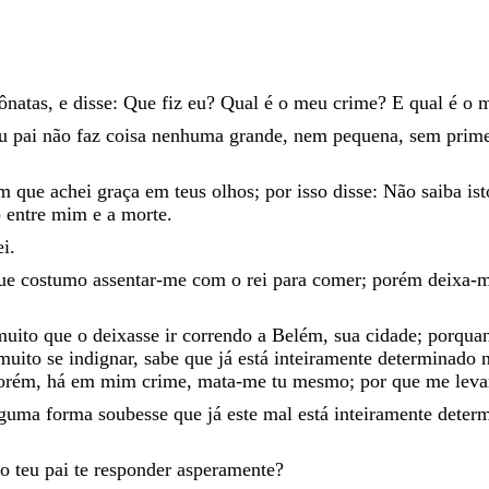
ônatas
,
e
disse
:
Que
fiz
eu
?
Qual
é
o
meu
crime
?
E
qual
é
o
u
pai
não
faz
coisa
nenhuma
grande
,
nem
pequena
,
sem
prim
em
que
achei
graça
em
teus
olhos
;
por
isso
disse
:
Não
saiba
is
o
entre
mim
e
a
morte
.
ei
.
ue
costumo
assentar-me
com
o
rei
para
comer
;
porém
deixa-
muito
que
o
deixasse
ir
correndo
a
Belém
,
sua
cidade
;
porqua
muito
se
indignar
,
sabe
que
já
está
inteiramente
determinado
orém
,
há
em
mim
crime
,
mata-me
tu
mesmo
;
por
que
me
leva
lguma
forma
soubesse
que
já
este
mal
está
inteiramente
deter
so
teu
pai
te
responder
asperamente
?