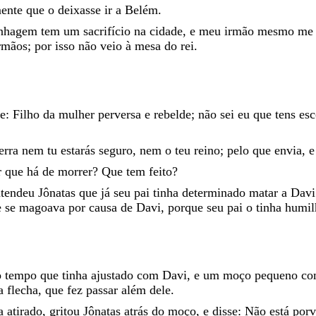
mente
que
o
deixasse
ir
a
Belém
.
inhagem
tem
um
sacrifício
na
cidade
,
e
meu
irmão
mesmo
m
rmãos
;
por
isso
não
veio
à
mesa
do
rei
.
he
:
Filho
da
mulher
perversa
e
rebelde
;
não
sei
eu
que
tens
es
terra
nem
tu
estarás
seguro
,
nem
o
teu
reino
;
pelo
que
envia
,
r
que
há
de
morrer
?
Que
tem
feito
?
ntendeu
Jônatas
que
já
seu
pai
tinha
determinado
matar
a
Davi
e
se
magoava
por
causa
de
Davi
,
porque
seu
pai
o
tinha
humil
o
tempo
que
tinha
ajustado
com
Davi
,
e
um
moço
pequeno
c
a
flecha
,
que
fez
passar
além
dele
.
ha
atirado
,
gritou
Jônatas
atrás
do
moço
,
e
disse
:
Não
está
porv