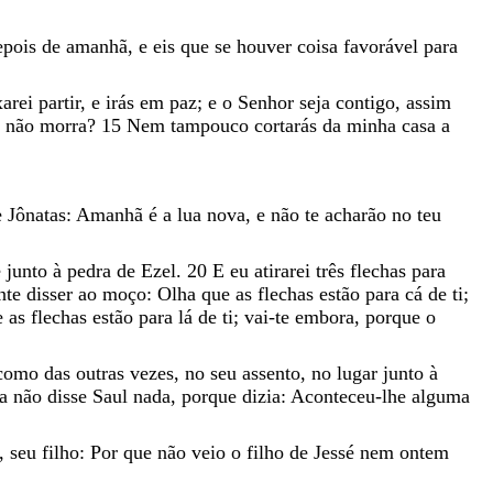
epois
de
amanhã
,
e
eis
que
se
houver
coisa
favorável
para
xarei
partir
,
e
irás
em
paz
;
e
o
Senhor
seja
contigo
,
assim
e
não
morra
?
15
Nem
tampouco
cortarás
da
minha
casa
a
e
Jônatas
:
Amanhã
é
a
lua
nova
,
e
não
te
acharão
no
teu
e
junto
à
pedra
de
Ezel
.
20
E
eu
atirarei
três
flechas
para
nte
disser
ao
moço
:
Olha
que
as
flechas
estão
para
cá
de
ti
;
e
as
flechas
estão
para
lá
de
ti
;
vai-te
embora
,
porque
o
como
das
outras
vezes
,
no
seu
assento
,
no
lugar
junto
à
ia
não
disse
Saul
nada
,
porque
dizia
:
Aconteceu-lhe
alguma
,
seu
filho
:
Por
que
não
veio
o
filho
de
Jessé
nem
ontem