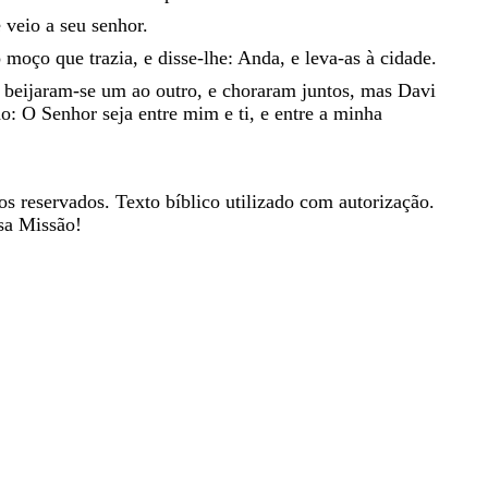
e
veio
a
seu
senhor
.
o
moço
que
trazia
,
e
disse-lhe
:
Anda
,
e
leva-as
à
cidade
.
e
beijaram-se
um
ao
outro
,
e
choraram
juntos
,
mas
Davi
do
:
O
Senhor
seja
entre
mim
e
ti
,
e
entre
a
minha
os reservados. Texto bíblico utilizado com autorização.
sa Missão!