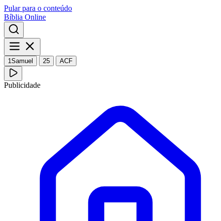
Pular para o conteúdo
Bíblia Online
1Samuel
25
ACF
Publicidade