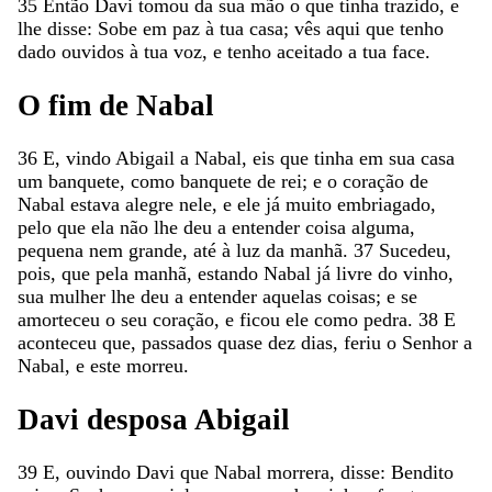
35
Então
Davi
tomou
da
sua
mão
o
que
tinha
trazido
,
e
lhe
disse
:
Sobe
em
paz
à
tua
casa
;
vês
aqui
que
tenho
dado
ouvidos
à
tua
voz
,
e
tenho
aceitado
a
tua
face
.
O
fim
de
Nabal
36
E
,
vindo
Abigail
a
Nabal
,
eis
que
tinha
em
sua
casa
um
banquete
,
como
banquete
de
rei
;
e
o
coração
de
Nabal
estava
alegre
nele
,
e
ele
já
muito
embriagado
,
pelo
que
ela
não
lhe
deu
a
entender
coisa
alguma
,
pequena
nem
grande
,
até
à
luz
da
manhã
.
37
Sucedeu
,
pois
,
que
pela
manhã
,
estando
Nabal
já
livre
do
vinho
,
sua
mulher
lhe
deu
a
entender
aquelas
coisas
;
e
se
amorteceu
o
seu
coração
,
e
ficou
ele
como
pedra
.
38
E
aconteceu
que
,
passados
quase
dez
dias
,
feriu
o
Senhor
a
Nabal
,
e
este
morreu
.
Davi
desposa
Abigail
39
E
,
ouvindo
Davi
que
Nabal
morrera
,
disse
:
Bendito