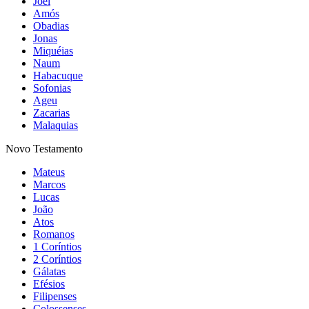
Joel
Amós
Obadias
Jonas
Miquéias
Naum
Habacuque
Sofonias
Ageu
Zacarias
Malaquias
Novo Testamento
Mateus
Marcos
Lucas
João
Atos
Romanos
1 Coríntios
2 Coríntios
Gálatas
Efésios
Filipenses
Colossenses