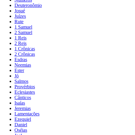
Deuteronômio
Josué
Juízes
Rute
1 Samuel
2 Samuel
1 Reis
2 Reis
1 Crônicas
2 Crônicas
Esdras
Neemias
Ester
Jó
Salmos
Provérbios
Eclesiastes
Cânticos
Isaías
Jeremias
Lamentações
Ezequiel
Daniel
Oséias