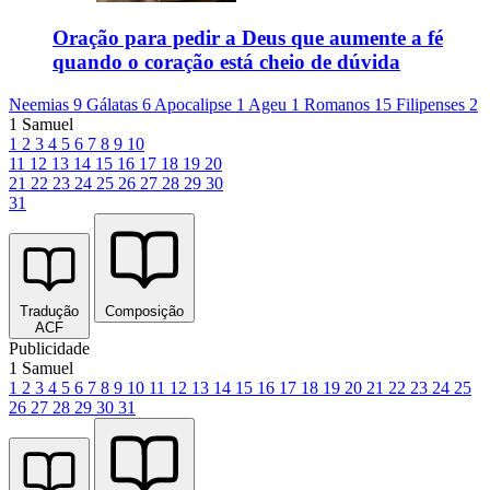
Oração para pedir a Deus que aumente a fé
quando o coração está cheio de dúvida
Neemias 9
Gálatas 6
Apocalipse 1
Ageu 1
Romanos 15
Filipenses 2
1 Samuel
1
2
3
4
5
6
7
8
9
10
11
12
13
14
15
16
17
18
19
20
21
22
23
24
25
26
27
28
29
30
31
Tradução
Composição
ACF
Publicidade
1 Samuel
1
2
3
4
5
6
7
8
9
10
11
12
13
14
15
16
17
18
19
20
21
22
23
24
25
26
27
28
29
30
31