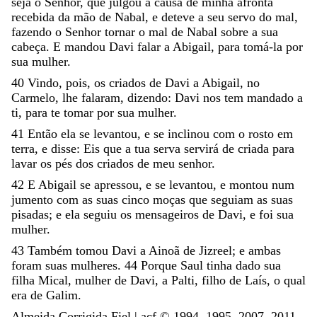
seja
o
Senhor
,
que
julgou
a
causa
de
minha
afronta
recebida
da
mão
de
Nabal
,
e
deteve
a
seu
servo
do
mal
,
fazendo
o
Senhor
tornar
o
mal
de
Nabal
sobre
a
sua
cabeça
.
E
mandou
Davi
falar
a
Abigail
,
para
tomá-la
por
sua
mulher
.
40
Vindo
,
pois
,
os
criados
de
Davi
a
Abigail
,
no
Carmelo
,
lhe
falaram
,
dizendo
:
Davi
nos
tem
mandado
a
ti
,
para
te
tomar
por
sua
mulher
.
41
Então
ela
se
levantou
,
e
se
inclinou
com
o
rosto
em
terra
,
e
disse
:
Eis
que
a
tua
serva
servirá
de
criada
para
lavar
os
pés
dos
criados
de
meu
senhor
.
42
E
Abigail
se
apressou
,
e
se
levantou
,
e
montou
num
jumento
com
as
suas
cinco
moças
que
seguiam
as
suas
pisadas
;
e
ela
seguiu
os
mensageiros
de
Davi
,
e
foi
sua
mulher
.
43
Também
tomou
Davi
a
Ainoã
de
Jizreel
;
e
ambas
foram
suas
mulheres
.
44
Porque
Saul
tinha
dado
sua
filha
Mical
,
mulher
de
Davi
,
a
Palti
,
filho
de
Laís
,
o
qual
era
de
Galim
.
Almeida Corrigida Fiel | acf ©️ 1994, 1995, 2007, 2011