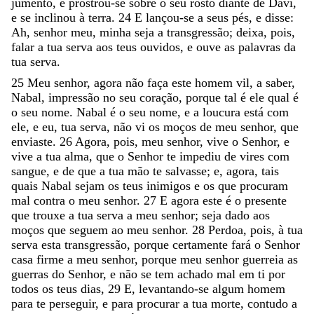
jumento
,
e
prostrou-se
sobre
o
seu
rosto
diante
de
Davi
,
e
se
inclinou
à
terra
.
24
E
lançou-se
a
seus
pés
,
e
disse
:
Ah
,
senhor
meu
,
minha
seja
a
transgressão
;
deixa
,
pois
,
falar
a
tua
serva
aos
teus
ouvidos
,
e
ouve
as
palavras
da
tua
serva
.
25
Meu
senhor
,
agora
não
faça
este
homem
vil
,
a
saber
,
Nabal
,
impressão
no
seu
coração
,
porque
tal
é
ele
qual
é
o
seu
nome
.
Nabal
é
o
seu
nome
,
e
a
loucura
está
com
ele
,
e
eu
,
tua
serva
,
não
vi
os
moços
de
meu
senhor
,
que
enviaste
.
26
Agora
,
pois
,
meu
senhor
,
vive
o
Senhor
,
e
vive
a
tua
alma
,
que
o
Senhor
te
impediu
de
vires
com
sangue
,
e
de
que
a
tua
mão
te
salvasse
;
e
,
agora
,
tais
quais
Nabal
sejam
os
teus
inimigos
e
os
que
procuram
mal
contra
o
meu
senhor
.
27
E
agora
este
é
o
presente
que
trouxe
a
tua
serva
a
meu
senhor
;
seja
dado
aos
moços
que
seguem
ao
meu
senhor
.
28
Perdoa
,
pois
,
à
tua
serva
esta
transgressão
,
porque
certamente
fará
o
Senhor
casa
firme
a
meu
senhor
,
porque
meu
senhor
guerreia
as
guerras
do
Senhor
,
e
não
se
tem
achado
mal
em
ti
por
todos
os
teus
dias
,
29
E
,
levantando-se
algum
homem
para
te
perseguir
,
e
para
procurar
a
tua
morte
,
contudo
a