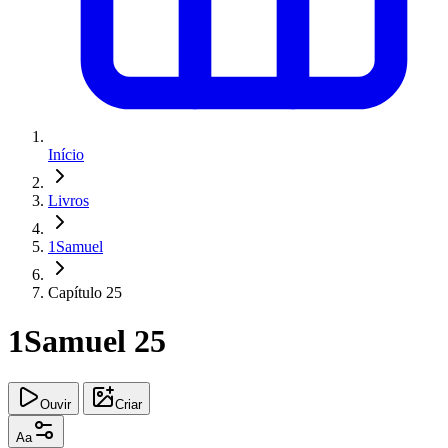
Início
Livros
1Samuel
Capítulo 25
1Samuel 25
Ouvir
Criar
Aa