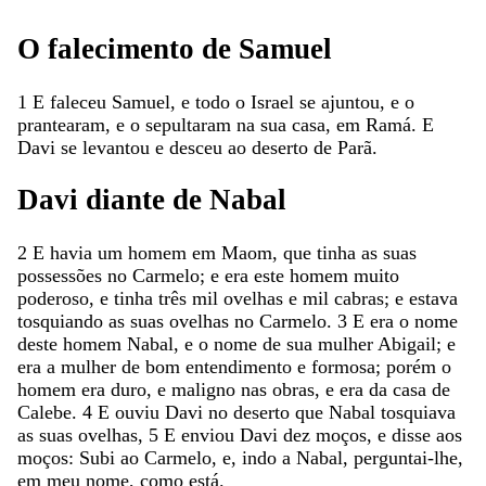
O
falecimento
de
Samuel
1
E
faleceu
Samuel
,
e
todo
o
Israel
se
ajuntou
,
e
o
prantearam
,
e
o
sepultaram
na
sua
casa
,
em
Ramá
.
E
Davi
se
levantou
e
desceu
ao
deserto
de
Parã
.
Davi
diante
de
Nabal
2
E
havia
um
homem
em
Maom
,
que
tinha
as
suas
possessões
no
Carmelo
;
e
era
este
homem
muito
poderoso
,
e
tinha
três
mil
ovelhas
e
mil
cabras
;
e
estava
tosquiando
as
suas
ovelhas
no
Carmelo
.
3
E
era
o
nome
deste
homem
Nabal
,
e
o
nome
de
sua
mulher
Abigail
;
e
era
a
mulher
de
bom
entendimento
e
formosa
;
porém
o
homem
era
duro
,
e
maligno
nas
obras
,
e
era
da
casa
de
Calebe
.
4
E
ouviu
Davi
no
deserto
que
Nabal
tosquiava
as
suas
ovelhas
,
5
E
enviou
Davi
dez
moços
,
e
disse
aos
moços
:
Subi
ao
Carmelo
,
e
,
indo
a
Nabal
,
perguntai-lhe
,
em
meu
nome
,
como
está
.