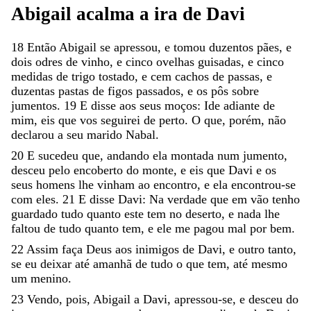
Abigail
acalma
a
ira
de
Davi
18
Então
Abigail
se
apressou
,
e
tomou
duzentos
pães
,
e
dois
odres
de
vinho
,
e
cinco
ovelhas
guisadas
,
e
cinco
medidas
de
trigo
tostado
,
e
cem
cachos
de
passas
,
e
duzentas
pastas
de
figos
passados
,
e
os
pôs
sobre
jumentos
.
19
E
disse
aos
seus
moços
:
Ide
adiante
de
mim
,
eis
que
vos
seguirei
de
perto
.
O
que
,
porém
,
não
declarou
a
seu
marido
Nabal
.
20
E
sucedeu
que
,
andando
ela
montada
num
jumento
,
desceu
pelo
encoberto
do
monte
,
e
eis
que
Davi
e
os
seus
homens
lhe
vinham
ao
encontro
,
e
ela
encontrou-se
com
eles
.
21
E
disse
Davi
:
Na
verdade
que
em
vão
tenho
guardado
tudo
quanto
este
tem
no
deserto
,
e
nada
lhe
faltou
de
tudo
quanto
tem
,
e
ele
me
pagou
mal
por
bem
.
22
Assim
faça
Deus
aos
inimigos
de
Davi
,
e
outro
tanto
,
se
eu
deixar
até
amanhã
de
tudo
o
que
tem
,
até
mesmo
um
menino
.
23
Vendo
,
pois
,
Abigail
a
Davi
,
apressou-se
,
e
desceu
do