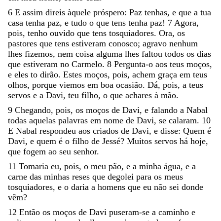
6
E
assim
direis
àquele
próspero
:
Paz
tenhas
,
e
que
a
tua
casa
tenha
paz
,
e
tudo
o
que
tens
tenha
paz
!
7
Agora
,
pois
,
tenho
ouvido
que
tens
tosquiadores
.
Ora
,
os
pastores
que
tens
estiveram
conosco
;
agravo
nenhum
lhes
fizemos
,
nem
coisa
alguma
lhes
faltou
todos
os
dias
que
estiveram
no
Carmelo
.
8
Pergunta-o
aos
teus
moços
,
e
eles
to
dirão
.
Estes
moços
,
pois
,
achem
graça
em
teus
olhos
,
porque
viemos
em
boa
ocasião
.
Dá
,
pois
,
a
teus
servos
e
a
Davi
,
teu
filho
,
o
que
achares
à
mão
.
9
Chegando
,
pois
,
os
moços
de
Davi
,
e
falando
a
Nabal
todas
aquelas
palavras
em
nome
de
Davi
,
se
calaram
.
10
E
Nabal
respondeu
aos
criados
de
Davi
,
e
disse
:
Quem
é
Davi
,
e
quem
é
o
filho
de
Jessé
?
Muitos
servos
há
hoje
,
que
fogem
ao
seu
senhor
.
11
Tomaria
eu
,
pois
,
o
meu
pão
,
e
a
minha
água
,
e
a
carne
das
minhas
reses
que
degolei
para
os
meus
tosquiadores
,
e
o
daria
a
homens
que
eu
não
sei
donde
vêm
?
12
Então
os
moços
de
Davi
puseram-se
a
caminho
e