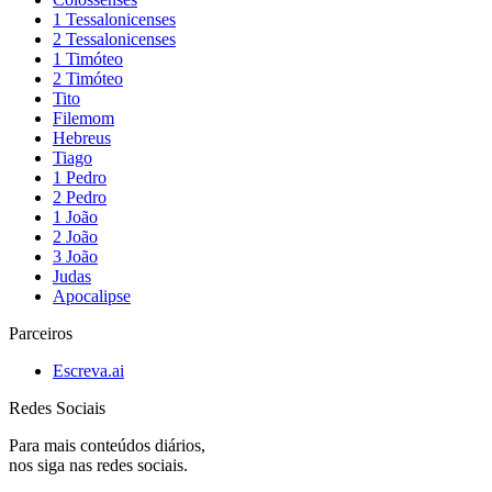
1 Tessalonicenses
2 Tessalonicenses
1 Timóteo
2 Timóteo
Tito
Filemom
Hebreus
Tiago
1 Pedro
2 Pedro
1 João
2 João
3 João
Judas
Apocalipse
Parceiros
Escreva.ai
Redes Sociais
Para mais conteúdos diários,
nos siga nas redes sociais.