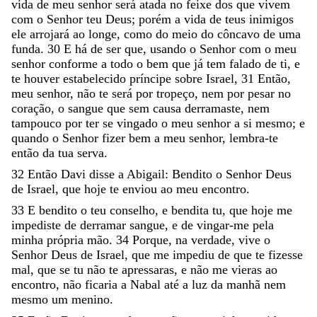
vida
de
meu
senhor
será
atada
no
feixe
dos
que
vivem
com
o
Senhor
teu
Deus
;
porém
a
vida
de
teus
inimigos
ele
arrojará
ao
longe
,
como
do
meio
do
côncavo
de
uma
funda
.
30
E
há
de
ser
que
,
usando
o
Senhor
com
o
meu
senhor
conforme
a
todo
o
bem
que
já
tem
falado
de
ti
,
e
te
houver
estabelecido
príncipe
sobre
Israel
,
31
Então
,
meu
senhor
,
não
te
será
por
tropeço
,
nem
por
pesar
no
coração
,
o
sangue
que
sem
causa
derramaste
,
nem
tampouco
por
ter
se
vingado
o
meu
senhor
a
si
mesmo
;
e
quando
o
Senhor
fizer
bem
a
meu
senhor
,
lembra-te
então
da
tua
serva
.
32
Então
Davi
disse
a
Abigail
:
Bendito
o
Senhor
Deus
de
Israel
,
que
hoje
te
enviou
ao
meu
encontro
.
33
E
bendito
o
teu
conselho
,
e
bendita
tu
,
que
hoje
me
impediste
de
derramar
sangue
,
e
de
vingar-me
pela
minha
própria
mão
.
34
Porque
,
na
verdade
,
vive
o
Senhor
Deus
de
Israel
,
que
me
impediu
de
que
te
fizesse
mal
,
que
se
tu
não
te
apressaras
,
e
não
me
vieras
ao
encontro
,
não
ficaria
a
Nabal
até
a
luz
da
manhã
nem
mesmo
um
menino
.