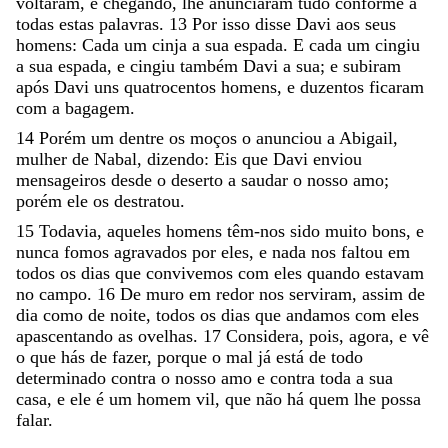
voltaram
,
e
chegando
,
lhe
anunciaram
tudo
conforme
a
todas
estas
palavras
.
13
Por
isso
disse
Davi
aos
seus
homens
:
Cada
um
cinja
a
sua
espada
.
E
cada
um
cingiu
a
sua
espada
,
e
cingiu
também
Davi
a
sua
;
e
subiram
após
Davi
uns
quatrocentos
homens
,
e
duzentos
ficaram
com
a
bagagem
.
14
Porém
um
dentre
os
moços
o
anunciou
a
Abigail
,
mulher
de
Nabal
,
dizendo
:
Eis
que
Davi
enviou
mensageiros
desde
o
deserto
a
saudar
o
nosso
amo
;
porém
ele
os
destratou
.
15
Todavia
,
aqueles
homens
têm-nos
sido
muito
bons
,
e
nunca
fomos
agravados
por
eles
,
e
nada
nos
faltou
em
todos
os
dias
que
convivemos
com
eles
quando
estavam
no
campo
.
16
De
muro
em
redor
nos
serviram
,
assim
de
dia
como
de
noite
,
todos
os
dias
que
andamos
com
eles
apascentando
as
ovelhas
.
17
Considera
,
pois
,
agora
,
e
vê
o
que
hás
de
fazer
,
porque
o
mal
já
está
de
todo
determinado
contra
o
nosso
amo
e
contra
toda
a
sua
casa
,
e
ele
é
um
homem
vil
,
que
não
há
quem
lhe
possa
falar
.