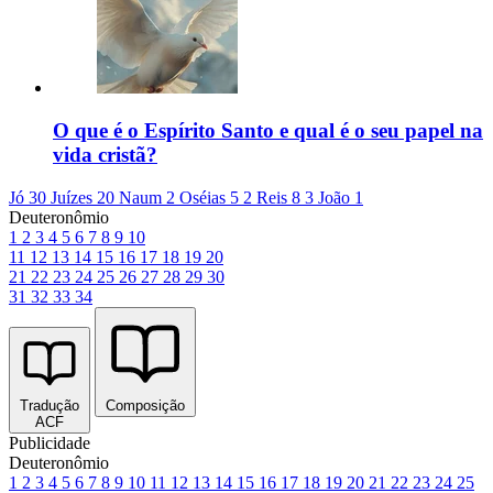
O que é o Espírito Santo e qual é o seu papel na
vida cristã?
Jó 30
Juízes 20
Naum 2
Oséias 5
2 Reis 8
3 João 1
Deuteronômio
1
2
3
4
5
6
7
8
9
10
11
12
13
14
15
16
17
18
19
20
21
22
23
24
25
26
27
28
29
30
31
32
33
34
Tradução
Composição
ACF
Publicidade
Deuteronômio
1
2
3
4
5
6
7
8
9
10
11
12
13
14
15
16
17
18
19
20
21
22
23
24
25