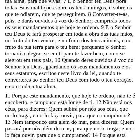
tua
alma
,
para
que
vivas
.
7
E
o
Senhor
teu
Deus
porá
todas
estas
maldições
sobre
os
teus
inimigos
,
e
sobre
os
que
te
odiarem
,
que
te
perseguirem
.
8
Converter-te-ás
,
pois
,
e
darás
ouvidos
à
voz
do
Senhor
;
cumprirás
todos
os
seus
mandamentos
que
hoje
te
ordeno
.
9
E
o
Senhor
teu
Deus
te
fará
prosperar
em
toda
a
obra
das
tuas
mãos
,
no
fruto
do
teu
ventre
,
e
no
fruto
dos
teus
animais
,
e
no
fruto
da
tua
terra
para
o
teu
bem
;
porquanto
o
Senhor
tornará
a
alegrar-se
em
ti
para
te
fazer
bem
,
como
se
alegrou
em
teus
pais
,
10
Quando
deres
ouvidos
à
voz
do
Senhor
teu
Deus
,
guardando
os
seus
mandamentos
e
os
seus
estatutos
,
escritos
neste
livro
da
lei
,
quando
te
converteres
ao
Senhor
teu
Deus
com
todo
o
teu
coração
,
e
com
toda
a
tua
alma
.
11
Porque
este
mandamento
,
que
hoje
te
ordeno
,
não
te
é
encoberto
,
e
tampouco
está
longe
de
ti
.
12
Não
está
nos
céus
,
para
dizeres
:
Quem
subirá
por
nós
aos
céus
,
que
no-lo
traga
,
e
no-lo
faça
ouvir
,
para
que
o
cumpramos
?
13
Nem
tampouco
está
além
do
mar
,
para
dizeres
:
Quem
passará
por
nós
além
do
mar
,
para
que
no-lo
traga
,
e
no-
lo
faça
ouvir
,
para
que
o
cumpramos
?
14
Porque
esta