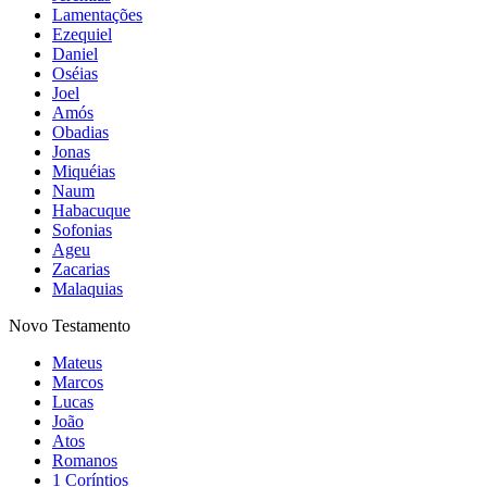
Lamentações
Ezequiel
Daniel
Oséias
Joel
Amós
Obadias
Jonas
Miquéias
Naum
Habacuque
Sofonias
Ageu
Zacarias
Malaquias
Novo Testamento
Mateus
Marcos
Lucas
João
Atos
Romanos
1 Coríntios