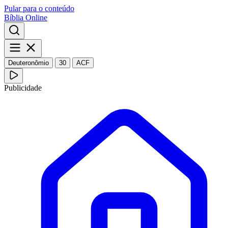
Pular para o conteúdo
Bíblia Online
Deuteronômio
30
ACF
Publicidade