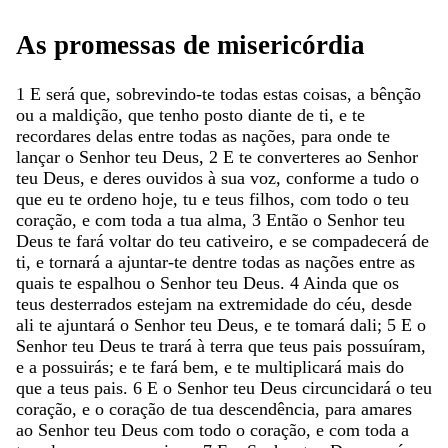
As
promessas
de
misericórdia
1
E
será
que
,
sobrevindo-te
todas
estas
coisas
,
a
bênção
ou
a
maldição
,
que
tenho
posto
diante
de
ti
,
e
te
recordares
delas
entre
todas
as
nações
,
para
onde
te
lançar
o
Senhor
teu
Deus
,
2
E
te
converteres
ao
Senhor
teu
Deus
,
e
deres
ouvidos
à
sua
voz
,
conforme
a
tudo
o
que
eu
te
ordeno
hoje
,
tu
e
teus
filhos
,
com
todo
o
teu
coração
,
e
com
toda
a
tua
alma
,
3
Então
o
Senhor
teu
Deus
te
fará
voltar
do
teu
cativeiro
,
e
se
compadecerá
de
ti
,
e
tornará
a
ajuntar-te
dentre
todas
as
nações
entre
as
quais
te
espalhou
o
Senhor
teu
Deus
.
4
Ainda
que
os
teus
desterrados
estejam
na
extremidade
do
céu
,
desde
ali
te
ajuntará
o
Senhor
teu
Deus
,
e
te
tomará
dali
;
5
E
o
Senhor
teu
Deus
te
trará
à
terra
que
teus
pais
possuíram
,
e
a
possuirás
;
e
te
fará
bem
,
e
te
multiplicará
mais
do
que
a
teus
pais
.
6
E
o
Senhor
teu
Deus
circuncidará
o
teu
coração
,
e
o
coração
de
tua
descendência
,
para
amares
ao
Senhor
teu
Deus
com
todo
o
coração
,
e
com
toda
a