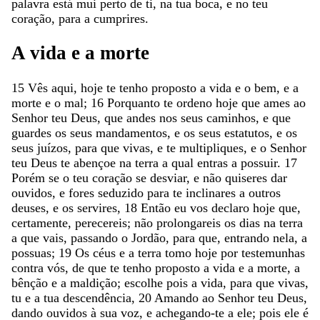
palavra
está
mui
perto
de
ti
,
na
tua
boca
,
e
no
teu
coração
,
para
a
cumprires
.
A
vida
e
a
morte
15
Vês
aqui
,
hoje
te
tenho
proposto
a
vida
e
o
bem
,
e
a
morte
e
o
mal
;
16
Porquanto
te
ordeno
hoje
que
ames
ao
Senhor
teu
Deus
,
que
andes
nos
seus
caminhos
,
e
que
guardes
os
seus
mandamentos
,
e
os
seus
estatutos
,
e
os
seus
juízos
,
para
que
vivas
,
e
te
multipliques
,
e
o
Senhor
teu
Deus
te
abençoe
na
terra
a
qual
entras
a
possuir
.
17
Porém
se
o
teu
coração
se
desviar
,
e
não
quiseres
dar
ouvidos
,
e
fores
seduzido
para
te
inclinares
a
outros
deuses
,
e
os
servires
,
18
Então
eu
vos
declaro
hoje
que
,
certamente
,
perecereis
;
não
prolongareis
os
dias
na
terra
a
que
vais
,
passando
o
Jordão
,
para
que
,
entrando
nela
,
a
possuas
;
19
Os
céus
e
a
terra
tomo
hoje
por
testemunhas
contra
vós
,
de
que
te
tenho
proposto
a
vida
e
a
morte
,
a
bênção
e
a
maldição
;
escolhe
pois
a
vida
,
para
que
vivas
,
tu
e
a
tua
descendência
,
20
Amando
ao
Senhor
teu
Deus
,
dando
ouvidos
à
sua
voz
,
e
achegando-te
a
ele
;
pois
ele
é