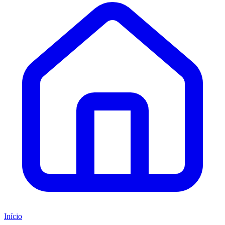
Início