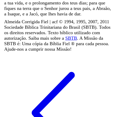
a
tua
vida
,
e
o
prolongamento
dos
teus
dias
;
para
que
fiques
na
terra
que
o
Senhor
jurou
a
teus
pais
,
a
Abraão
,
a
Isaque
,
e
a
Jacó
,
que
lhes
havia
de
dar
.
Almeida Corrigida Fiel | acf ©️ 1994, 1995, 2007, 2011
Sociedade Bíblica Trinitariana do Brasil (SBTB). Todos
os direitos reservados. Texto bíblico utilizado com
autorização. Saiba mais sobre a
SBTB
. A Missão da
SBTB é: Uma cópia da Bíblia Fiel ®️ para cada pessoa.
Ajude-nos a cumprir nossa Missão!