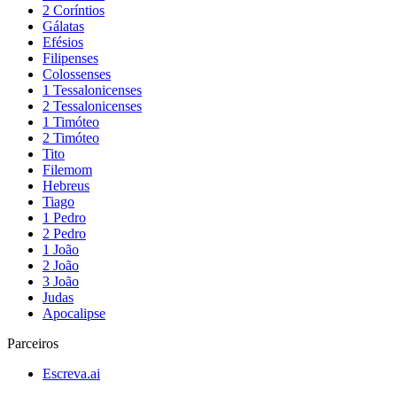
2 Coríntios
Gálatas
Efésios
Filipenses
Colossenses
1 Tessalonicenses
2 Tessalonicenses
1 Timóteo
2 Timóteo
Tito
Filemom
Hebreus
Tiago
1 Pedro
2 Pedro
1 João
2 João
3 João
Judas
Apocalipse
Parceiros
Escreva.ai