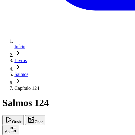
Início
Livros
Salmos
Capítulo 124
Salmos 124
Ouvir
Criar
Aa