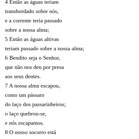
4
Então
as
águas
teriam
transbordado
sobre
nós
,
e
a
corrente
teria
passado
sobre
a
nossa
alma
;
5
Então
as
águas
altivas
teriam
passado
sobre
a
nossa
alma
;
6
Bendito
seja
o
Senhor
,
que
não
nos
deu
por
presa
aos
seus
dentes
.
7
A
nossa
alma
escapou
,
como
um
pássaro
do
laço
dos
passarinheiros
;
o
laço
quebrou-se
,
e
nós
escapamos
.
8
O
nosso
socorro
está