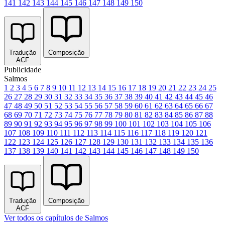
141
142
143
144
145
146
147
148
149
150
Tradução
Composição
ACF
Publicidade
Salmos
1
2
3
4
5
6
7
8
9
10
11
12
13
14
15
16
17
18
19
20
21
22
23
24
25
26
27
28
29
30
31
32
33
34
35
36
37
38
39
40
41
42
43
44
45
46
47
48
49
50
51
52
53
54
55
56
57
58
59
60
61
62
63
64
65
66
67
68
69
70
71
72
73
74
75
76
77
78
79
80
81
82
83
84
85
86
87
88
89
90
91
92
93
94
95
96
97
98
99
100
101
102
103
104
105
106
107
108
109
110
111
112
113
114
115
116
117
118
119
120
121
122
123
124
125
126
127
128
129
130
131
132
133
134
135
136
137
138
139
140
141
142
143
144
145
146
147
148
149
150
Tradução
Composição
ACF
Ver todos os capítulos de Salmos