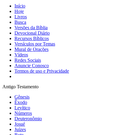
Início
Hoje
Livros
Busca
Versões da Bíblia
Devocional Diário
Recursos Bíblicos
Versículos por Temas
Mural de Orações
Vídeos
Redes Sociais
Anuncie Conosco
Termos de uso e Privacidade
Antigo Testamento
Gênesis
Êxodo
Levítico
Números
Deuteronômio
Josué
Juízes
Rute