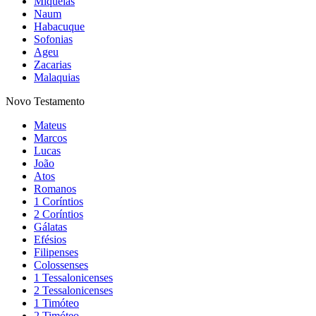
Miquéias
Naum
Habacuque
Sofonias
Ageu
Zacarias
Malaquias
Novo Testamento
Mateus
Marcos
Lucas
João
Atos
Romanos
1 Coríntios
2 Coríntios
Gálatas
Efésios
Filipenses
Colossenses
1 Tessalonicenses
2 Tessalonicenses
1 Timóteo
2 Timóteo