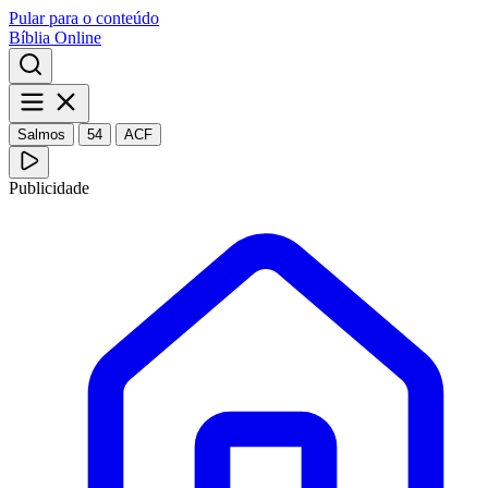
Pular para o conteúdo
Bíblia Online
Salmos
54
ACF
Publicidade