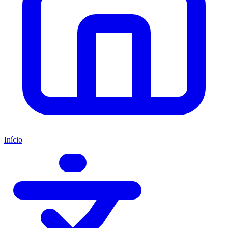
Início