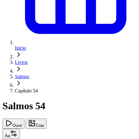
Início
Livros
Salmos
Capítulo 54
Salmos 54
Ouvir
Criar
Aa