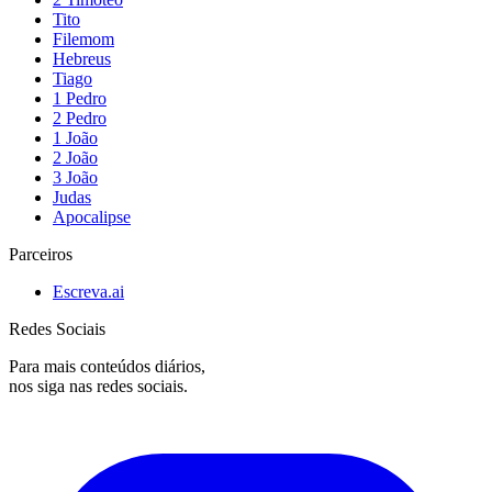
Tito
Filemom
Hebreus
Tiago
1 Pedro
2 Pedro
1 João
2 João
3 João
Judas
Apocalipse
Parceiros
Escreva.ai
Redes Sociais
Para mais conteúdos diários,
nos siga nas redes sociais.