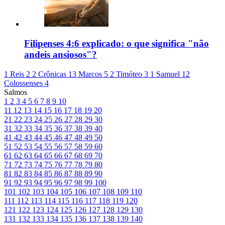
Filipenses 4:6 explicado: o que significa "não
andeis ansiosos"?
1 Reis 2
2 Crônicas 13
Marcos 5
2 Timóteo 3
1 Samuel 12
Colossenses 4
Salmos
1
2
3
4
5
6
7
8
9
10
11
12
13
14
15
16
17
18
19
20
21
22
23
24
25
26
27
28
29
30
31
32
33
34
35
36
37
38
39
40
41
42
43
44
45
46
47
48
49
50
51
52
53
54
55
56
57
58
59
60
61
62
63
64
65
66
67
68
69
70
71
72
73
74
75
76
77
78
79
80
81
82
83
84
85
86
87
88
89
90
91
92
93
94
95
96
97
98
99
100
101
102
103
104
105
106
107
108
109
110
111
112
113
114
115
116
117
118
119
120
121
122
123
124
125
126
127
128
129
130
131
132
133
134
135
136
137
138
139
140