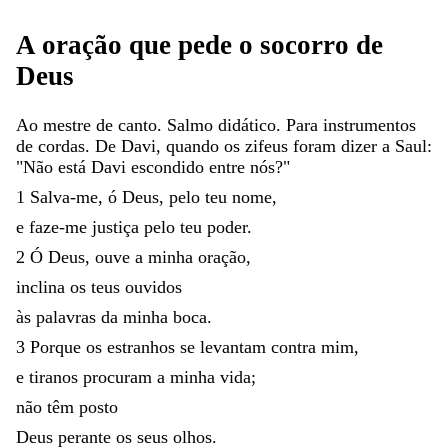
A
oração
que
pede
o
socorro
de
Deus
Ao
mestre
de
canto
.
Salmo
didático
.
Para
instrumentos
de
cordas
.
De
Davi
,
quando
os
zifeus
foram
dizer
a
Saul
:
"
Não
está
Davi
escondido
entre
nós
?
"
1
Salva-me
,
ó
Deus
,
pelo
teu
nome
,
e
faze-me
justiça
pelo
teu
poder
.
2
Ó
Deus
,
ouve
a
minha
oração
,
inclina
os
teus
ouvidos
às
palavras
da
minha
boca
.
3
Porque
os
estranhos
se
levantam
contra
mim
,
e
tiranos
procuram
a
minha
vida
;
não
têm
posto
Deus
perante
os
seus
olhos
.