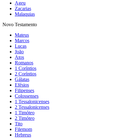
Ageu
Zacarias
Malaquias
Novo Testamento
Mateus
Marcos
Lucas
João
Atos
Romanos
1 Coríntios
2 Coríntios
Gálatas
Efésios
Filipenses
Colossenses
1 Tessalonicenses
2 Tessalonicenses
1 Timóteo
2 Timóteo
Tito
Filemom
Hebreus