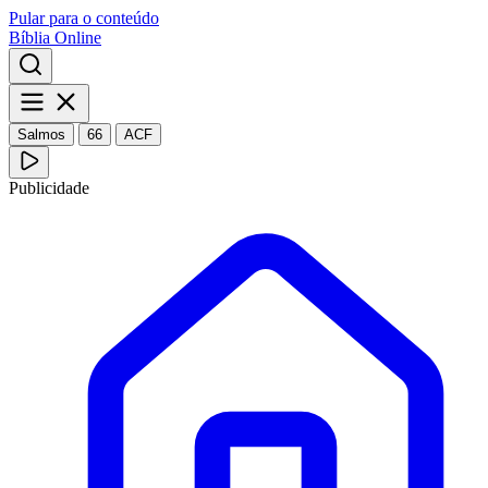
Pular para o conteúdo
Bíblia Online
Salmos
66
ACF
Publicidade