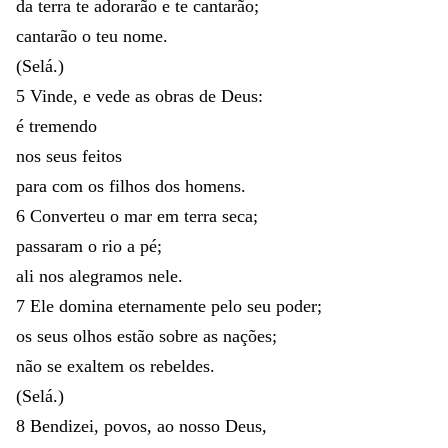
da
terra
te
adorarão
e
te
cantarão
;
cantarão
o
teu
nome
.
(
Selá
.
)
5
Vinde
,
e
vede
as
obras
de
Deus
:
é
tremendo
nos
seus
feitos
para
com
os
filhos
dos
homens
.
6
Converteu
o
mar
em
terra
seca
;
passaram
o
rio
a
pé
;
ali
nos
alegramos
nele
.
7
Ele
domina
eternamente
pelo
seu
poder
;
os
seus
olhos
estão
sobre
as
nações
;
não
se
exaltem
os
rebeldes
.
(
Selá
.
)
8
Bendizei
,
povos
,
ao
nosso
Deus
,