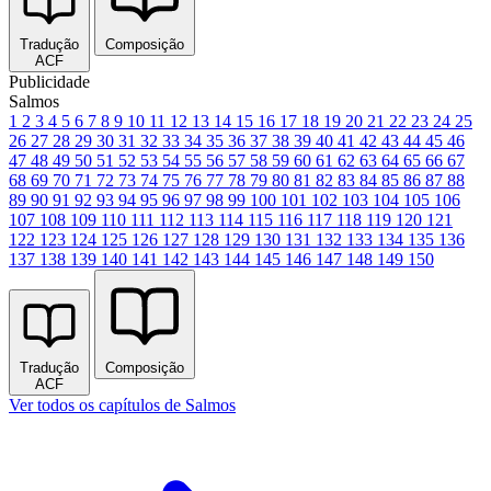
Tradução
Composição
ACF
Publicidade
Salmos
1
2
3
4
5
6
7
8
9
10
11
12
13
14
15
16
17
18
19
20
21
22
23
24
25
26
27
28
29
30
31
32
33
34
35
36
37
38
39
40
41
42
43
44
45
46
47
48
49
50
51
52
53
54
55
56
57
58
59
60
61
62
63
64
65
66
67
68
69
70
71
72
73
74
75
76
77
78
79
80
81
82
83
84
85
86
87
88
89
90
91
92
93
94
95
96
97
98
99
100
101
102
103
104
105
106
107
108
109
110
111
112
113
114
115
116
117
118
119
120
121
122
123
124
125
126
127
128
129
130
131
132
133
134
135
136
137
138
139
140
141
142
143
144
145
146
147
148
149
150
Tradução
Composição
ACF
Ver todos os capítulos de Salmos