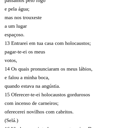
passamos
pelo
fogo
e
pela
água
;
mas
nos
trouxeste
a
um
lugar
espaçoso
.
13
Entrarei
em
tua
casa
com
holocaustos
;
pagar-te-ei
os
meus
votos
,
14
Os
quais
pronunciaram
os
meus
lábios
,
e
falou
a
minha
boca
,
quando
estava
na
angústia
.
15
Oferecer-te-ei
holocaustos
gordurosos
com
incenso
de
carneiros
;
oferecerei
novilhos
com
cabritos
.
(
Selá
.
)