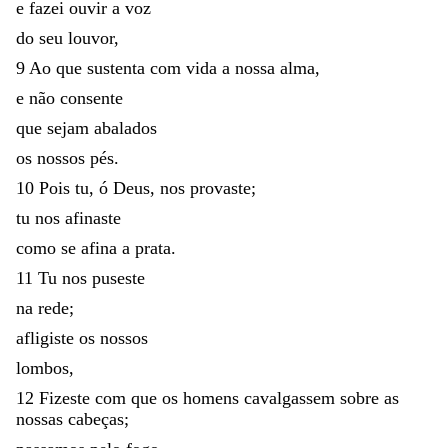
e
fazei
ouvir
a
voz
do
seu
louvor
,
9
Ao
que
sustenta
com
vida
a
nossa
alma
,
e
não
consente
que
sejam
abalados
os
nossos
pés
.
10
Pois
tu
,
ó
Deus
,
nos
provaste
;
tu
nos
afinaste
como
se
afina
a
prata
.
11
Tu
nos
puseste
na
rede
;
afligiste
os
nossos
lombos
,
12
Fizeste
com
que
os
homens
cavalgassem
sobre
as
nossas
cabeças
;