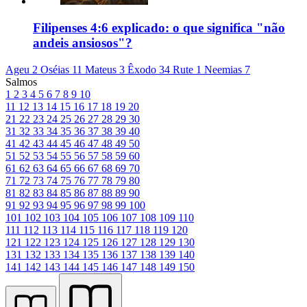
Filipenses 4:6 explicado: o que significa "não
andeis ansiosos"?
Ageu 2
Oséias 11
Mateus 3
Êxodo 34
Rute 1
Neemias 7
Salmos
1
2
3
4
5
6
7
8
9
10
11
12
13
14
15
16
17
18
19
20
21
22
23
24
25
26
27
28
29
30
31
32
33
34
35
36
37
38
39
40
41
42
43
44
45
46
47
48
49
50
51
52
53
54
55
56
57
58
59
60
61
62
63
64
65
66
67
68
69
70
71
72
73
74
75
76
77
78
79
80
81
82
83
84
85
86
87
88
89
90
91
92
93
94
95
96
97
98
99
100
101
102
103
104
105
106
107
108
109
110
111
112
113
114
115
116
117
118
119
120
121
122
123
124
125
126
127
128
129
130
131
132
133
134
135
136
137
138
139
140
141
142
143
144
145
146
147
148
149
150