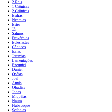
2 Reis
1 Crônicas
2 Crônicas
Esdras
Neemias
Ester
Jó
Salmos
Provérbios
Eclesiastes
Cânticos
Isaías
Jeremias
Lamentações
Ezequiel
Daniel
Oséias
Joel
Amós
Obadias
Jonas
Miquéias
Naum
Habacuque
Sofonias