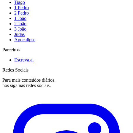
Tiago
1 Pedro
2 Pedro
1 João
2 João
3 João
Judas
Apocalipse
Parceiros
Escreva.ai
Redes Sociais
Para mais conteúdos diários,
nos siga nas redes sociais.