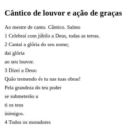
Cântico
de
louvor
e
ação
de
graças
Ao
mestre
de
canto
.
Cântico
.
Salmo
1
Celebrai
com
júbilo
a
Deus
,
todas
as
terras
.
2
Cantai
a
glória
do
seu
nome
;
dai
glória
ao
seu
louvor
.
3
Dizei
a
Deus
:
Quão
tremendo
és
tu
nas
tuas
obras
!
Pela
grandeza
do
teu
poder
se
submeterão
a
ti
os
teus
inimigos
.
4
Todos
os
moradores