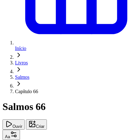
Início
Livros
Salmos
Capítulo 66
Salmos 66
Ouvir
Criar
Aa