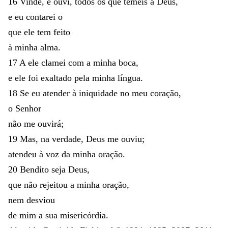
16
Vinde
,
e
ouvi
,
todos
os
que
temeis
a
Deus
,
e
eu
contarei
o
que
ele
tem
feito
à
minha
alma
.
17
A
ele
clamei
com
a
minha
boca
,
e
ele
foi
exaltado
pela
minha
língua
.
18
Se
eu
atender
à
iniquidade
no
meu
coração
,
o
Senhor
não
me
ouvirá
;
19
Mas
,
na
verdade
,
Deus
me
ouviu
;
atendeu
à
voz
da
minha
oração
.
20
Bendito
seja
Deus
,
que
não
rejeitou
a
minha
oração
,
nem
desviou
de
mim
a
sua
misericórdia
.