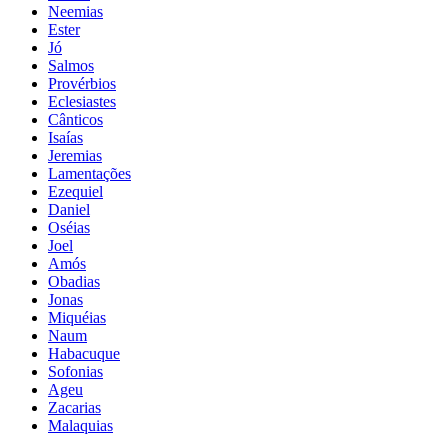
Neemias
Ester
Jó
Salmos
Provérbios
Eclesiastes
Cânticos
Isaías
Jeremias
Lamentações
Ezequiel
Daniel
Oséias
Joel
Amós
Obadias
Jonas
Miquéias
Naum
Habacuque
Sofonias
Ageu
Zacarias
Malaquias