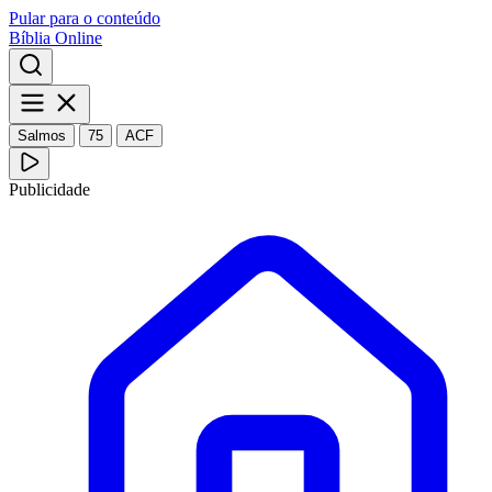
Pular para o conteúdo
Bíblia Online
Salmos
75
ACF
Publicidade