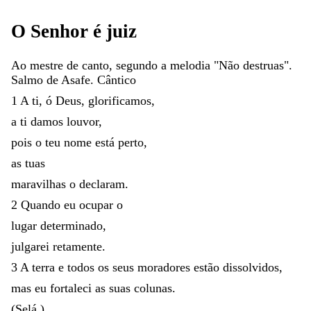
O
Senhor
é
juiz
Ao
mestre
de
canto
,
segundo
a
melodia
"
Não
destruas
"
.
Salmo
de
Asafe
.
Cântico
1
A
ti
,
ó
Deus
,
glorificamos
,
a
ti
damos
louvor
,
pois
o
teu
nome
está
perto
,
as
tuas
maravilhas
o
declaram
.
2
Quando
eu
ocupar
o
lugar
determinado
,
julgarei
retamente
.
3
A
terra
e
todos
os
seus
moradores
estão
dissolvidos
,
mas
eu
fortaleci
as
suas
colunas
.
(
Selá
.
)