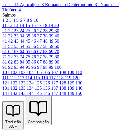
Lucas 11
Apocalipse 8
Romanos 5
Deuteronômio 31
Naum 1
2
Timóteo 4
Salmos
1
2
3
4
5
6
7
8
9
10
11
12
13
14
15
16
17
18
19
20
21
22
23
24
25
26
27
28
29
30
31
32
33
34
35
36
37
38
39
40
41
42
43
44
45
46
47
48
49
50
51
52
53
54
55
56
57
58
59
60
61
62
63
64
65
66
67
68
69
70
71
72
73
74
75
76
77
78
79
80
81
82
83
84
85
86
87
88
89
90
91
92
93
94
95
96
97
98
99
100
101
102
103
104
105
106
107
108
109
110
111
112
113
114
115
116
117
118
119
120
121
122
123
124
125
126
127
128
129
130
131
132
133
134
135
136
137
138
139
140
141
142
143
144
145
146
147
148
149
150
Tradução
Composição
ACF