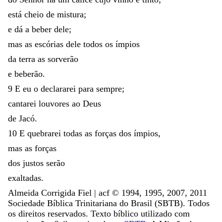
está
cheio
de
mistura
;
e
dá
a
beber
dele
;
mas
as
escórias
dele
todos
os
ímpios
da
terra
as
sorverão
e
beberão
.
9
E
eu
o
declararei
para
sempre
;
cantarei
louvores
ao
Deus
de
Jacó
.
10
E
quebrarei
todas
as
forças
dos
ímpios
,
mas
as
forças
dos
justos
serão
exaltadas
.
Almeida Corrigida Fiel | acf ©️ 1994, 1995, 2007, 2011
Sociedade Bíblica Trinitariana do Brasil (SBTB). Todos
os direitos reservados. Texto bíblico utilizado com