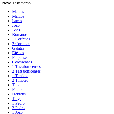
Novo Testamento
Mateus
Marcos
Lucas
João
Atos
Romanos
1 Coríntios
2 Coríntios
Gálatas
Efésios
Filipenses
Colossenses
1 Tessalonicenses
2 Tessalonicenses
1 Timóteo
2 Timóteo
Tito
Filemom
Hebreus
Tiago
1 Pedro
2 Pedro
1 João