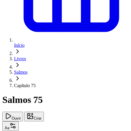
Início
Livros
Salmos
Capítulo 75
Salmos 75
Ouvir
Criar
Aa