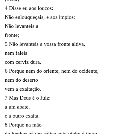
4
Disse
eu
aos
loucos
:
Não
enlouqueçais
,
e
aos
ímpios
:
Não
levanteis
a
fronte
;
5
Não
levanteis
a
vossa
fronte
altiva
,
nem
faleis
com
cerviz
dura
.
6
Porque
nem
do
oriente
,
nem
do
ocidente
,
nem
do
deserto
vem
a
exaltação
.
7
Mas
Deus
é
o
Juiz
:
a
um
abate
,
e
a
outro
exalta
.
8
Porque
na
mão
do
Senhor
há
um
cálice
cujo
vinho
é
tinto
;