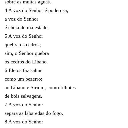
sobre
as
muitas
águas
.
4
A
voz
do
Senhor
é
poderosa
;
a
voz
do
Senhor
é
cheia
de
majestade
.
5
A
voz
do
Senhor
quebra
os
cedros
;
sim
,
o
Senhor
quebra
os
cedros
do
Líbano
.
6
Ele
os
faz
saltar
como
um
bezerro
;
ao
Líbano
e
Siriom
,
como
filhotes
de
bois
selvagens
.
7
A
voz
do
Senhor
separa
as
labaredas
do
fogo
.
8
A
voz
do
Senhor