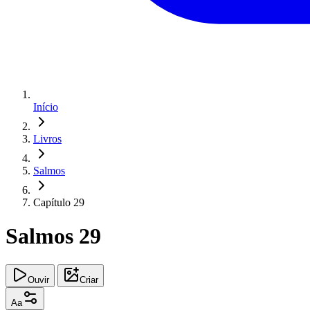
Início
Livros
Salmos
Capítulo 29
Salmos 29
Ouvir
Criar
Aa