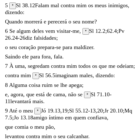
5
Sl 38.12
Falam
mal
contra
mim
os
meus
inimigos
,
*
dizendo
:
Quando
morrerá
e
perecerá
o
seu
nome
?
6
Se
algum
deles
vem
visitar-me
,
Sl 12.2
;
62.4
;
Pv
*
26.24-26
diz
falsidades
;
o
seu
coração
prepara-se
para
maldizer
.
Saindo
ele
para
fora
,
fala
.
7
À
uma
,
segredam
contra
mim
todos
os
que
me
odeiam
;
contra
mim
Sl 56.5
imaginam
males
,
dizendo
:
*
8
Alguma
coisa
ruim
se
lhe
apega
;
e
,
agora
,
que
está
de
cama
,
não
se
Sl 71.10-
*
11
levantará
mais
.
9
Até
o
meu
Jó 19.13
,
19
;
Sl 55.12-13
,
20
;
Jr 20.10
;
Mq
*
7.5
;
Jo 13.18
amigo
íntimo
em
quem
confiava
,
que
comia
o
meu
pão
,
levantou
contra
mim
o
seu
calcanhar
.