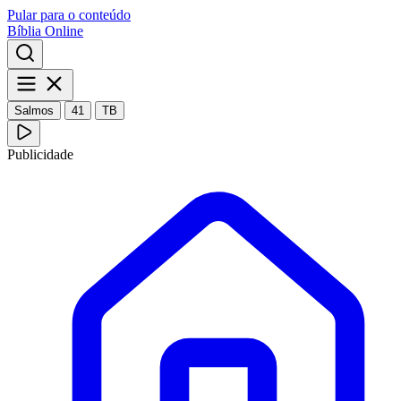
Pular para o conteúdo
Bíblia Online
Salmos
41
TB
Publicidade