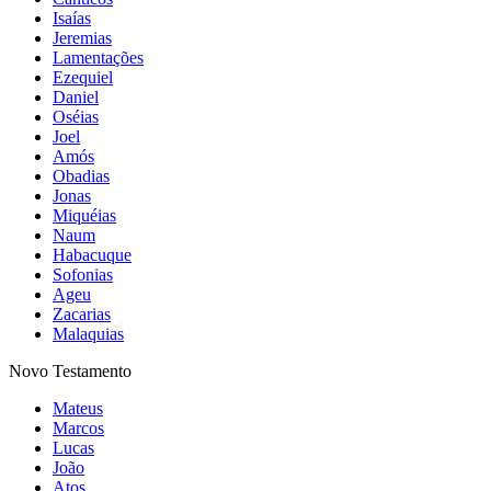
Isaías
Jeremias
Lamentações
Ezequiel
Daniel
Oséias
Joel
Amós
Obadias
Jonas
Miquéias
Naum
Habacuque
Sofonias
Ageu
Zacarias
Malaquias
Novo Testamento
Mateus
Marcos
Lucas
João
Atos