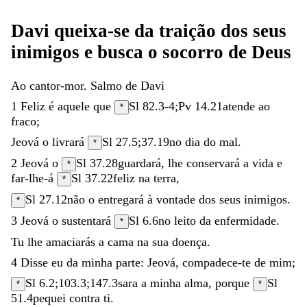
Davi
queixa-se
da
traição
dos
seus
inimigos
e
busca
o
socorro
de
Deus
Ao
cantor-mor
.
Salmo
de
Davi
1
Feliz
é
aquele
que
Sl 82.3-4
;
Pv 14.21
atende
ao
*
fraco
;
Jeová
o
livrará
Sl 27.5
;
37.19
no
dia
do
mal
.
*
2
Jeová
o
Sl 37.28
guardará
,
lhe
conservará
a
vida
e
*
far-lhe-á
Sl 37.22
feliz
na
terra
,
*
Sl 27.12
não
o
entregará
à
vontade
dos
seus
inimigos
.
*
3
Jeová
o
sustentará
Sl 6.6
no
leito
da
enfermidade
.
*
Tu
lhe
amaciarás
a
cama
na
sua
doença
.
4
Disse
eu
da
minha
parte
:
Jeová
,
compadece-te
de
mim
;
Sl 6.2
;
103.3
;
147.3
sara
a
minha
alma
,
porque
Sl
*
*
51.4
pequei
contra
ti
.