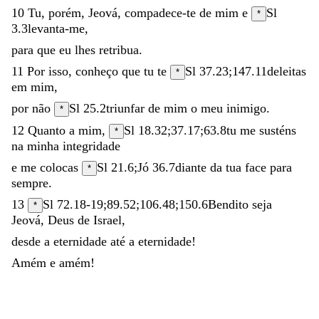
10
Tu
,
porém
,
Jeová
,
compadece-te
de
mim
e
Sl
*
3.3
levanta-me
,
para
que
eu
lhes
retribua
.
11
Por
isso
,
conheço
que
tu
te
Sl 37.23
;
147.11
deleitas
*
em
mim
,
por
não
Sl 25.2
triunfar
de
mim
o
meu
inimigo
.
*
12
Quanto
a
mim
,
Sl 18.32
;
37.17
;
63.8
tu
me
susténs
*
na
minha
integridade
e
me
colocas
Sl 21.6
;
Jó 36.7
diante
da
tua
face
para
*
sempre
.
13
Sl 72.18-19
;
89.52
;
106.48
;
150.6
Bendito
seja
*
Jeová
,
Deus
de
Israel
,
desde
a
eternidade
até
a
eternidade
!
Amém
e
amém
!