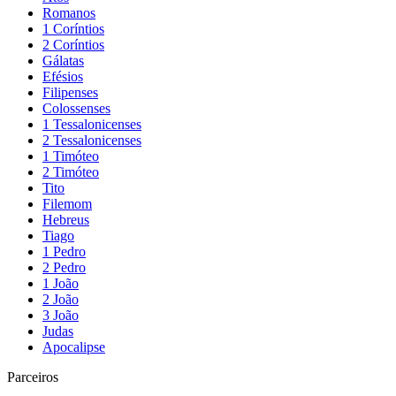
Romanos
1 Coríntios
2 Coríntios
Gálatas
Efésios
Filipenses
Colossenses
1 Tessalonicenses
2 Tessalonicenses
1 Timóteo
2 Timóteo
Tito
Filemom
Hebreus
Tiago
1 Pedro
2 Pedro
1 João
2 João
3 João
Judas
Apocalipse
Parceiros