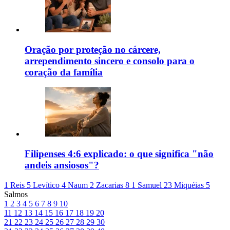
Oração por proteção no cárcere,
arrependimento sincero e consolo para o
coração da família
Filipenses 4:6 explicado: o que significa "não
andeis ansiosos"?
1 Reis 5
Levítico 4
Naum 2
Zacarias 8
1 Samuel 23
Miquéias 5
Salmos
1
2
3
4
5
6
7
8
9
10
11
12
13
14
15
16
17
18
19
20
21
22
23
24
25
26
27
28
29
30