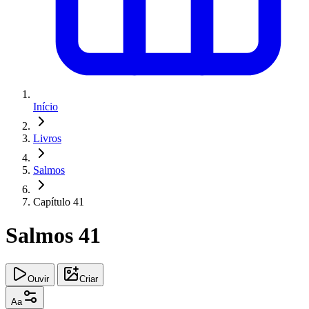
Início
Livros
Salmos
Capítulo 41
Salmos 41
Ouvir
Criar
Aa