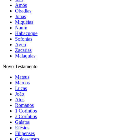
Amós
Obadias
Jonas
Miquéias
Naum
Habacuque
Sofonias
Ageu
Zacarias
Malaquias
Novo Testamento
Mateus
Marcos
Lucas
João
Atos
Romanos
1 Coríntios
2 Coríntios
Gálatas
Efésios
Filipenses
Colossenses