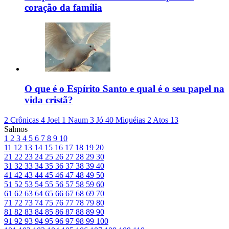
coração da família
O que é o Espírito Santo e qual é o seu papel na
vida cristã?
2 Crônicas 4
Joel 1
Naum 3
Jó 40
Miquéias 2
Atos 13
Salmos
1
2
3
4
5
6
7
8
9
10
11
12
13
14
15
16
17
18
19
20
21
22
23
24
25
26
27
28
29
30
31
32
33
34
35
36
37
38
39
40
41
42
43
44
45
46
47
48
49
50
51
52
53
54
55
56
57
58
59
60
61
62
63
64
65
66
67
68
69
70
71
72
73
74
75
76
77
78
79
80
81
82
83
84
85
86
87
88
89
90
91
92
93
94
95
96
97
98
99
100