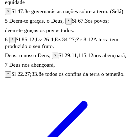
equidade
Sl 47.8
e
governarás
as
nações
sobre
a
terra
.
(
Selá
)
*
5
Deem-te
graças
,
ó
Deus
,
Sl 67.3
os
povos
;
*
deem-te
graças
os
povos
todos
.
6
Sl 85.12
;
Lv 26.4
;
Ez 34.27
;
Zc 8.12
A
terra
tem
*
produzido
o
seu
fruto
.
Deus
,
o
nosso
Deus
,
Sl 29.11
;
115.12
nos
abençoará
,
*
7
Deus
nos
abençoará
,
Sl 22.27
;
33.8
e
todos
os
confins
da
terra
o
temerão
.
*