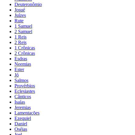
Deuteronômio
Josué
Juízes
Rute
1 Samuel
2 Samuel
1 Reis
2 Reis
1 Crônicas
2 Crônicas
Esdras
Neemias
Ester
Jó
Salmos
Provérbios
Eclesiastes
Cânticos
Isaías
Jeremias
Lamentações
Ezequiel
Daniel
Oséias
Joel