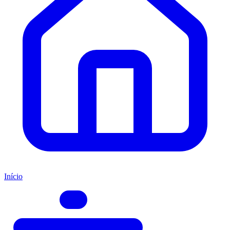
Início