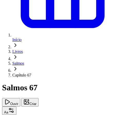
Início
Livros
Salmos
Capítulo 67
Salmos 67
Ouvir
Criar
Aa