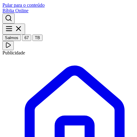
Pular para o conteúdo
Bíblia Online
Salmos
67
TB
Publicidade