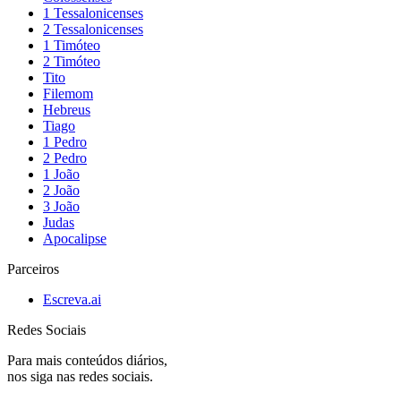
1 Tessalonicenses
2 Tessalonicenses
1 Timóteo
2 Timóteo
Tito
Filemom
Hebreus
Tiago
1 Pedro
2 Pedro
1 João
2 João
3 João
Judas
Apocalipse
Parceiros
Escreva.ai
Redes Sociais
Para mais conteúdos diários,
nos siga nas redes sociais.