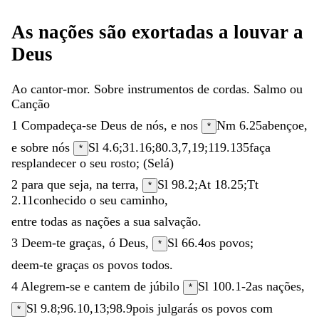
As
nações
são
exortadas
a
louvar
a
Deus
Ao
cantor-mor
.
Sobre
instrumentos
de
cordas
.
Salmo
ou
Canção
1
Compadeça-se
Deus
de
nós
,
e
nos
Nm 6.25
abençoe
,
*
e
sobre
nós
Sl 4.6
;
31.16
;
80.3
,
7
,
19
;
119.135
faça
*
resplandecer
o
seu
rosto
;
(
Selá
)
2
para
que
seja
,
na
terra
,
Sl 98.2
;
At 18.25
;
Tt
*
2.11
conhecido
o
seu
caminho
,
entre
todas
as
nações
a
sua
salvação
.
3
Deem-te
graças
,
ó
Deus
,
Sl 66.4
os
povos
;
*
deem-te
graças
os
povos
todos
.
4
Alegrem-se
e
cantem
de
júbilo
Sl 100.1-2
as
nações
,
*
Sl 9.8
;
96.10
,
13
;
98.9
pois
julgarás
os
povos
com
*