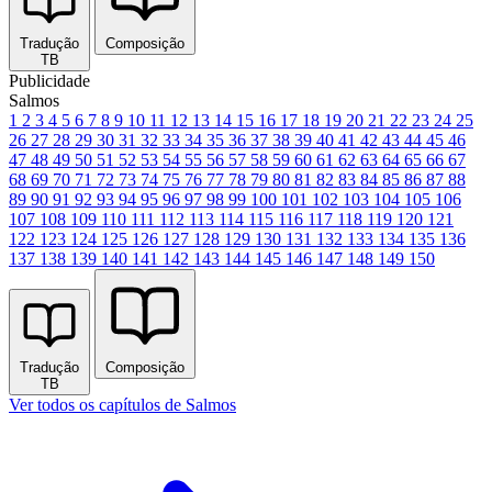
Tradução
Composição
TB
Publicidade
Salmos
1
2
3
4
5
6
7
8
9
10
11
12
13
14
15
16
17
18
19
20
21
22
23
24
25
26
27
28
29
30
31
32
33
34
35
36
37
38
39
40
41
42
43
44
45
46
47
48
49
50
51
52
53
54
55
56
57
58
59
60
61
62
63
64
65
66
67
68
69
70
71
72
73
74
75
76
77
78
79
80
81
82
83
84
85
86
87
88
89
90
91
92
93
94
95
96
97
98
99
100
101
102
103
104
105
106
107
108
109
110
111
112
113
114
115
116
117
118
119
120
121
122
123
124
125
126
127
128
129
130
131
132
133
134
135
136
137
138
139
140
141
142
143
144
145
146
147
148
149
150
Tradução
Composição
TB
Ver todos os capítulos de Salmos