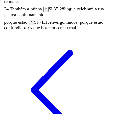
remiste
.
24
Também
a
minha
Sl 35.28
língua
celebrará
a
tua
*
justiça
continuamente
,
porque
estão
Sl 71.13
envergonhados
,
porque
estão
*
confundidos
os
que
buscam
o
meu
mal
.