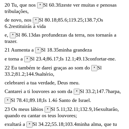
20
Tu
,
que
nos
Sl 60.3
fizeste
ver
muitas
e
penosas
*
tribulações
,
de
novo
,
nos
Sl 80.18
;
85.6
;
119.25
;
138.7
;
Os
*
6.2
restituirás
à
vida
e
,
Sl 86.13
das
profundezas
da
terra
,
nos
tornarás
a
*
trazer
.
21
Aumenta
a
Sl 18.35
minha
grandeza
*
e
torna
a
Sl 23.4
;
86.17
;
Is 12.1
;
49.13
confortar-me
.
*
22
Eu
também
te
darei
graças
ao
som
do
Sl
*
33.2
;
81.2
;
144.9
saltério
,
celebrarei
a
tua
verdade
,
Deus
meu
.
Cantarei
a
ti
louvores
ao
som
da
Sl 33.2
;
147.7
harpa
,
*
Sl 78.41
;
89.18
;
Is 1.4
ó
Santo
de
Israel
.
*
23
Os
meus
lábios
Sl 5.11
;
32.11
;
132.9
,
16
exultarão
,
*
quando
eu
cantar
os
teus
louvores
;
exultará
a
Sl 34.22
;
55.18
;
103.4
minha
alma
,
que
tu
*