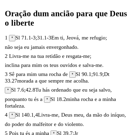
Oração
dum
ancião
para
que
Deus
o
liberte
1
Sl 71.1-3
;
31.1-3
Em
ti
,
Jeová
,
me
refugio
;
*
não
seja
eu
jamais
envergonhado
.
2
Livra-me
na
tua
retidão
e
resgata-me
;
inclina
para
mim
os
teus
ouvidos
e
salva-me
.
3
Sê
para
mim
uma
rocha
de
Sl 90.1
;
91.9
;
Dt
*
33.27
morada
a
que
sempre
me
acolha
.
Sl 7.6
;
42.8
Tu
hás
ordenado
que
eu
seja
salvo
,
*
porquanto
tu
és
a
Sl 18.2
minha
rocha
e
a
minha
*
fortaleza
.
4
Sl 140.1
,
4
Livra-me
,
Deus
meu
,
da
mão
do
iníquo
,
*
do
poder
do
malfeitor
e
do
violento
.
5
Pois
tu
és
a
minha
Sl 39.7
;
Jr
*