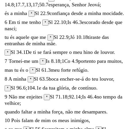
14.8
;
17.7
,
13
,
17
;
50.7
esperança
,
Senhor
Jeová
;
és
a
minha
Sl 22.9
confiança
desde
a
minha
mocidade
.
*
6
Em
ti
me
tenho
Sl 22.10
;
Is 46.3
escorado
desde
que
*
nasci
;
tu
és
aquele
que
me
Sl 22.9
;
Jó 10.18
tiraste
das
*
entranhas
de
minha
mãe
.
Sl 34.1
De
ti
se
fará
sempre
o
meu
hino
de
louvor
.
*
7
Tornei-me
um
Is 8.18
;
1Co 4.9
portento
para
muitos
,
*
mas
tu
és
o
Sl 61.3
meu
forte
refúgio
.
*
8
A
minha
Sl 63.5
boca
encher-se-á
do
teu
louvor
,
*
Sl 96.6
;
104.1
e
da
tua
glória
,
de
contínuo
.
*
9
Não
me
enjeites
Sl 71.18
;
92.14
;
Is 46.4
no
tempo
da
*
velhice
;
quando
faltar
a
minha
força
,
não
me
desampares
.
10
Pois
falam
de
mim
os
meus
inimigos
,
e
os
que
Sl 56.6
espreitam
a
minha
alma
Sl