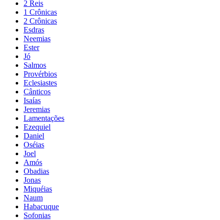
2 Reis
1 Crônicas
2 Crônicas
Esdras
Neemias
Ester
Jó
Salmos
Provérbios
Eclesiastes
Cânticos
Isaías
Jeremias
Lamentações
Ezequiel
Daniel
Oséias
Joel
Amós
Obadias
Jonas
Miquéias
Naum
Habacuque
Sofonias