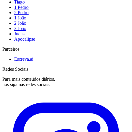
Tiago
1 Pedro
2 Pedro
1 João
2 João
3 João
Judas
Apocalipse
Parceiros
Escreva.ai
Redes Sociais
Para mais conteúdos diários,
nos siga nas redes sociais.