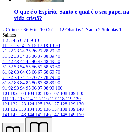
O que é o Espírito Santo e qual é o seu papel na
vida cristã?
2 Crônicas 36
Ester 10
Oséias 12
Obadias 1
Naum 2
Sofonias 1
Salmos
1
2
3
4
5
6
7
8
9
10
11
12
13
14
15
16
17
18
19
20
21
22
23
24
25
26
27
28
29
30
31
32
33
34
35
36
37
38
39
40
41
42
43
44
45
46
47
48
49
50
51
52
53
54
55
56
57
58
59
60
61
62
63
64
65
66
67
68
69
70
71
72
73
74
75
76
77
78
79
80
81
82
83
84
85
86
87
88
89
90
91
92
93
94
95
96
97
98
99
100
101
102
103
104
105
106
107
108
109
110
111
112
113
114
115
116
117
118
119
120
121
122
123
124
125
126
127
128
129
130
131
132
133
134
135
136
137
138
139
140
141
142
143
144
145
146
147
148
149
150