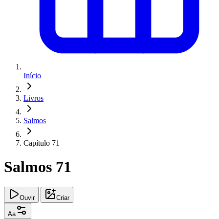
Início
Livros
Salmos
Capítulo 71
Salmos 71
Ouvir
Criar
Aa