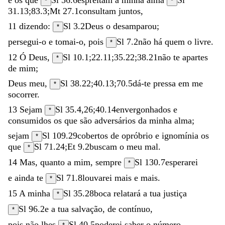
*
*
31.13
;
83.3
;
Mt 27.1
consultam
juntos
,
11
dizendo
:
Sl 3.2
Deus
o
desamparou
;
*
persegui-o
e
tomai-o
,
pois
Sl 7.2
não
há
quem
o
livre
.
*
12
Ó
Deus
,
Sl 10.1
;
22.11
;
35.22
;
38.21
não
te
apartes
*
de
mim
;
Deus
meu
,
Sl 38.22
;
40.13
;
70.5
dá-te
pressa
em
me
*
socorrer
.
13
Sejam
Sl 35.4
,
26
;
40.14
envergonhados
e
*
consumidos
os
que
são
adversários
da
minha
alma
;
sejam
Sl 109.29
cobertos
de
opróbrio
e
ignomínia
os
*
que
Sl 71.24
;
Et 9.2
buscam
o
meu
mal
.
*
14
Mas
,
quanto
a
mim
,
sempre
Sl 130.7
esperarei
*
e
ainda
te
Sl 71.8
louvarei
mais
e
mais
.
*
15
A
minha
Sl 35.28
boca
relatará
a
tua
justiça
*
Sl 96.2
e
a
tua
salvação
,
de
contínuo
,
*
pois
não
lhes
Sl 40.5
poderei
saber
o
número
.