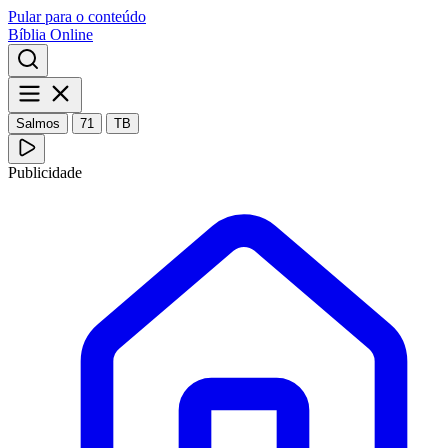
Pular para o conteúdo
Bíblia Online
Salmos
71
TB
Publicidade