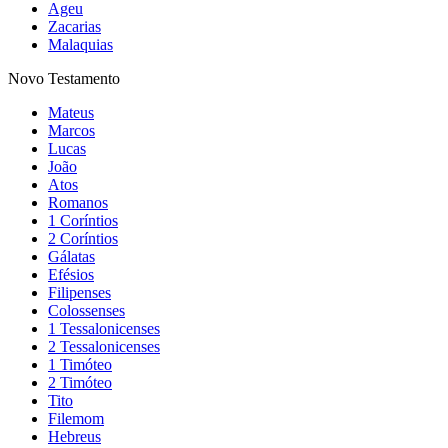
Ageu
Zacarias
Malaquias
Novo Testamento
Mateus
Marcos
Lucas
João
Atos
Romanos
1 Coríntios
2 Coríntios
Gálatas
Efésios
Filipenses
Colossenses
1 Tessalonicenses
2 Tessalonicenses
1 Timóteo
2 Timóteo
Tito
Filemom
Hebreus