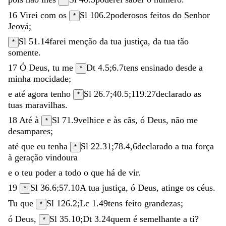
*
16
Virei
com
os
Sl 106.2
poderosos
feitos
do
Senhor
*
Jeová
;
Sl 51.14
farei
menção
da
tua
justiça
,
da
tua
tão
*
somente
.
17
Ó
Deus
,
tu
me
Dt 4.5
;
6.7
tens
ensinado
desde
a
*
minha
mocidade
;
e
até
agora
tenho
Sl 26.7
;
40.5
;
119.27
declarado
as
*
tuas
maravilhas
.
18
Até
à
Sl 71.9
velhice
e
às
cãs
,
ó
Deus
,
não
me
*
desampares
;
até
que
eu
tenha
Sl 22.31
;
78.4
,
6
declarado
a
tua
força
*
à
geração
vindoura
e
o
teu
poder
a
todo
o
que
há
de
vir
.
19
Sl 36.6
;
57.10
A
tua
justiça
,
ó
Deus
,
atinge
os
céus
.
*
Tu
que
Sl 126.2
;
Lc 1.49
tens
feito
grandezas
;
*
ó
Deus
,
Sl 35.10
;
Dt 3.24
quem
é
semelhante
a
ti
?
*