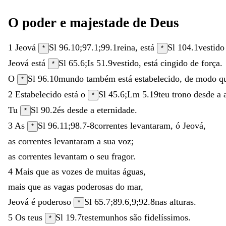
O
poder
e
majestade
de
Deus
1
Jeová
Sl 96.10
;
97.1
;
99.1
reina
,
está
Sl 104.1
vestid
*
*
Jeová
está
Sl 65.6
;
Is 51.9
vestido
,
está
cingido
de
força
.
*
O
Sl 96.10
mundo
também
está
estabelecido
,
de
modo
q
*
2
Estabelecido
está
o
Sl 45.6
;
Lm 5.19
teu
trono
desde
a
*
Tu
Sl 90.2
és
desde
a
eternidade
.
*
3
As
Sl 96.11
;
98.7-8
correntes
levantaram
,
ó
Jeová
,
*
as
correntes
levantaram
a
sua
voz
;
as
correntes
levantam
o
seu
fragor
.
4
Mais
que
as
vozes
de
muitas
águas
,
mais
que
as
vagas
poderosas
do
mar
,
Jeová
é
poderoso
Sl 65.7
;
89.6
,
9
;
92.8
nas
alturas
.
*
5
Os
teus
Sl 19.7
testemunhos
são
fidelíssimos
.
*