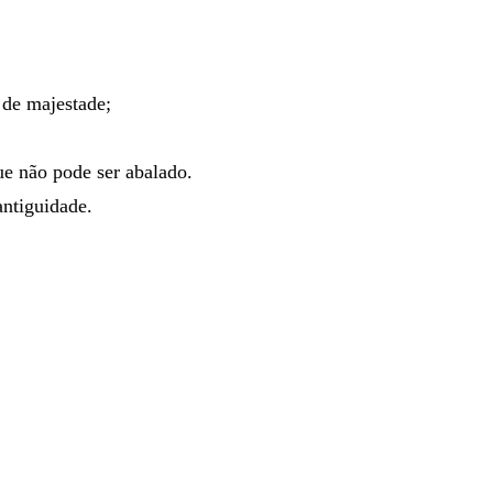
o
de
majestade
;
ue
não
pode
ser
abalado
.
antiguidade
.