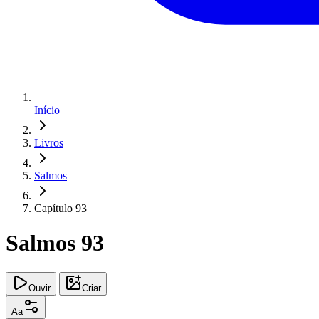
Início
Livros
Salmos
Capítulo 93
Salmos 93
Ouvir
Criar
Aa