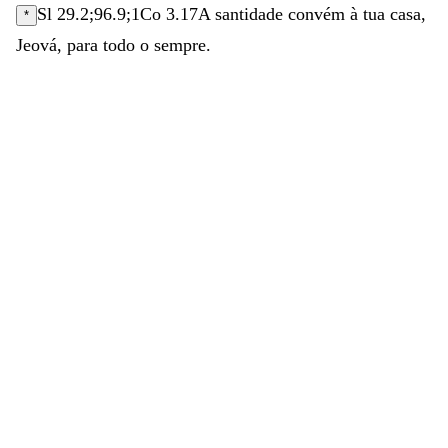
Sl 29.2
;
96.9
;
1Co 3.17
A
santidade
convém
à
tua
casa
,
*
Jeová
,
para
todo
o
sempre
.