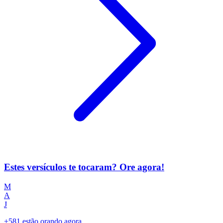
Estes versículos te tocaram? Ore agora!
M
A
J
+581 estão orando agora.