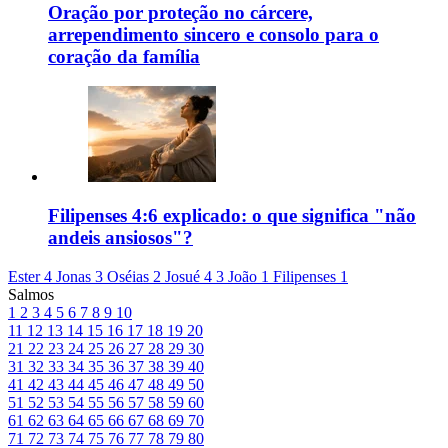
Oração por proteção no cárcere,
arrependimento sincero e consolo para o
coração da família
Filipenses 4:6 explicado: o que significa "não
andeis ansiosos"?
Ester 4
Jonas 3
Oséias 2
Josué 4
3 João 1
Filipenses 1
Salmos
1
2
3
4
5
6
7
8
9
10
11
12
13
14
15
16
17
18
19
20
21
22
23
24
25
26
27
28
29
30
31
32
33
34
35
36
37
38
39
40
41
42
43
44
45
46
47
48
49
50
51
52
53
54
55
56
57
58
59
60
61
62
63
64
65
66
67
68
69
70
71
72
73
74
75
76
77
78
79
80