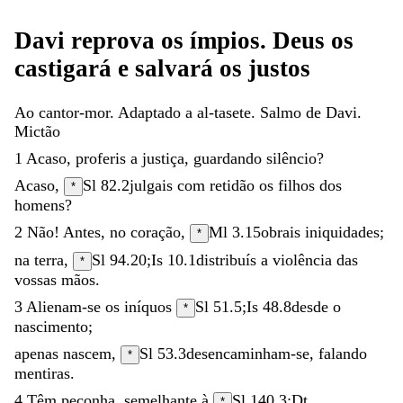
Davi
reprova
os
ímpios
.
Deus
os
castigará
e
salvará
os
justos
Ao
cantor-mor
.
Adaptado
a
al-tasete
.
Salmo
de
Davi
.
Mictão
1
Acaso
,
proferis
a
justiça
,
guardando
silêncio
?
Acaso
,
Sl 82.2
julgais
com
retidão
os
filhos
dos
*
homens
?
2
Não
!
Antes
,
no
coração
,
Ml 3.15
obrais
iniquidades
;
*
na
terra
,
Sl 94.20
;
Is 10.1
distribuís
a
violência
das
*
vossas
mãos
.
3
Alienam-se
os
iníquos
Sl 51.5
;
Is 48.8
desde
o
*
nascimento
;
apenas
nascem
,
Sl 53.3
desencaminham-se
,
falando
*
mentiras
.
4
Têm
peçonha
,
semelhante
à
Sl 140.3
;
Dt
*