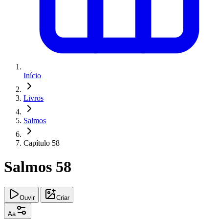
Início
Livros
Salmos
Capítulo 58
Salmos 58
Ouvir
Criar
Aa