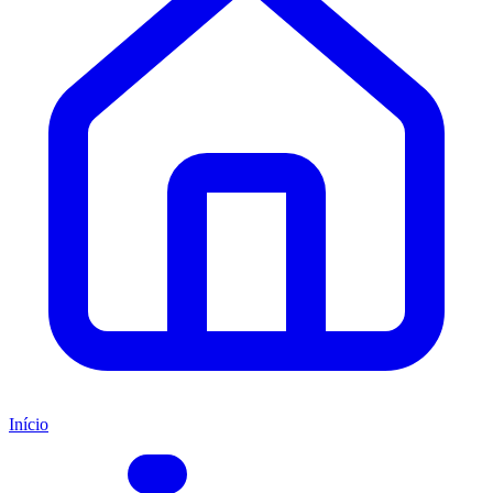
Início