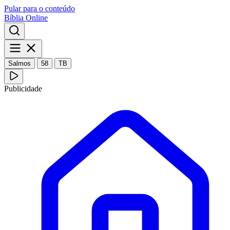
Pular para o conteúdo
Bíblia Online
Salmos
58
TB
Publicidade