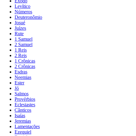
Êxodo
Levítico
Números
Deuteronômio
Josué
Juízes
Rute
1 Samuel
2 Samuel
1 Reis
2 Reis
1 Crônicas
2 Crônicas
Esdras
Neemias
Ester
Jó
Salmos
Provérbios
Eclesiastes
Cânticos
Isaías
Jeremias
Lamentações
Ezequiel