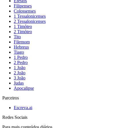
Efésios
Filipenses
Colossenses
1 Tessalonicenses
2 Tessalonicenses
1 Timóteo
2 Timóteo
Tito
Filemom
Hebreus
Tiago
1 Pedro
2 Pedro
1 João
2 João
3 João
Judas
Apocalipse
Parceiros
Escreva.ai
Redes Sociais
Para mais conteúdos diários,