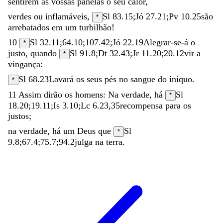
sentirem
as
vossas
panelas
o
seu
calor
,
verdes
ou
inflamáveis
,
Sl 83.15
;
Jó 27.21
;
Pv 10.25
são
*
arrebatados
em
um
turbilhão
!
10
Sl 32.11
;
64.10
;
107.42
;
Jó 22.19
Alegrar-se-á
o
*
justo
,
quando
Sl 91.8
;
Dt 32.43
;
Jr 11.20
;
20.12
vir
a
*
vingança
:
Sl 68.23
Lavará
os
seus
pés
no
sangue
do
iníquo
.
*
11
Assim
dirão
os
homens
:
Na
verdade
,
há
Sl
*
18.20
;
19.11
;
Is 3.10
;
Lc 6.23
,
35
recompensa
para
os
justos
;
na
verdade
,
há
um
Deus
que
Sl
*
9.8
;
67.4
;
75.7
;
94.2
julga
na
terra
.