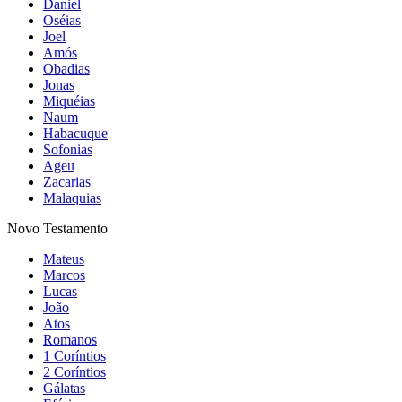
Daniel
Oséias
Joel
Amós
Obadias
Jonas
Miquéias
Naum
Habacuque
Sofonias
Ageu
Zacarias
Malaquias
Novo Testamento
Mateus
Marcos
Lucas
João
Atos
Romanos
1 Coríntios
2 Coríntios
Gálatas