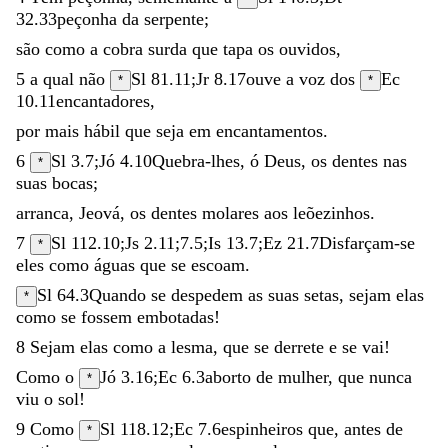
32.33
peçonha
da
serpente
;
são
como
a
cobra
surda
que
tapa
os
ouvidos
,
5
a
qual
não
Sl 81.11
;
Jr 8.17
ouve
a
voz
dos
Ec
*
*
10.11
encantadores
,
por
mais
hábil
que
seja
em
encantamentos
.
6
Sl 3.7
;
Jó 4.10
Quebra-lhes
,
ó
Deus
,
os
dentes
nas
*
suas
bocas
;
arranca
,
Jeová
,
os
dentes
molares
aos
leõezinhos
.
7
Sl 112.10
;
Js 2.11
;
7.5
;
Is 13.7
;
Ez 21.7
Disfarçam-se
*
eles
como
águas
que
se
escoam
.
Sl 64.3
Quando
se
despedem
as
suas
setas
,
sejam
elas
*
como
se
fossem
embotadas
!
8
Sejam
elas
como
a
lesma
,
que
se
derrete
e
se
vai
!
Como
o
Jó 3.16
;
Ec 6.3
aborto
de
mulher
,
que
nunca
*
viu
o
sol
!
9
Como
Sl 118.12
;
Ec 7.6
espinheiros
que
,
antes
de
*