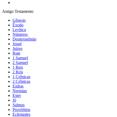
Antigo Testamento
Gênesis
Êxodo
Levítico
Números
Deuteronômio
Josué
Juízes
Rute
1 Samuel
2 Samuel
1 Reis
2 Reis
1 Crônicas
2 Crônicas
Esdras
Neemias
Ester
Jó
Salmos
Provérbios
Eclesiastes