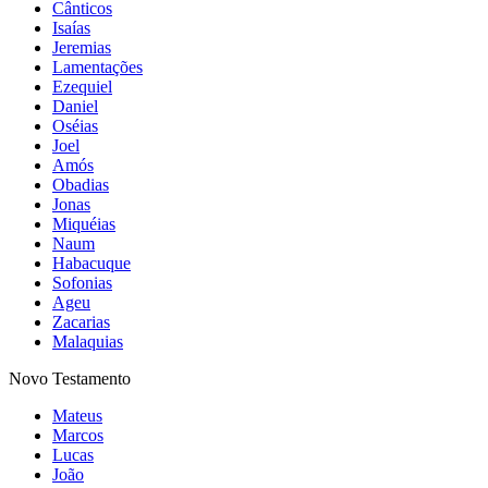
Cânticos
Isaías
Jeremias
Lamentações
Ezequiel
Daniel
Oséias
Joel
Amós
Obadias
Jonas
Miquéias
Naum
Habacuque
Sofonias
Ageu
Zacarias
Malaquias
Novo Testamento
Mateus
Marcos
Lucas
João