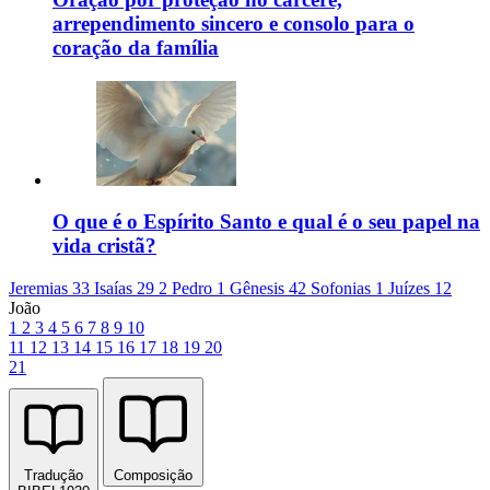
arrependimento sincero e consolo para o
coração da família
O que é o Espírito Santo e qual é o seu papel na
vida cristã?
Jeremias 33
Isaías 29
2 Pedro 1
Gênesis 42
Sofonias 1
Juízes 12
João
1
2
3
4
5
6
7
8
9
10
11
12
13
14
15
16
17
18
19
20
21
Tradução
Composição