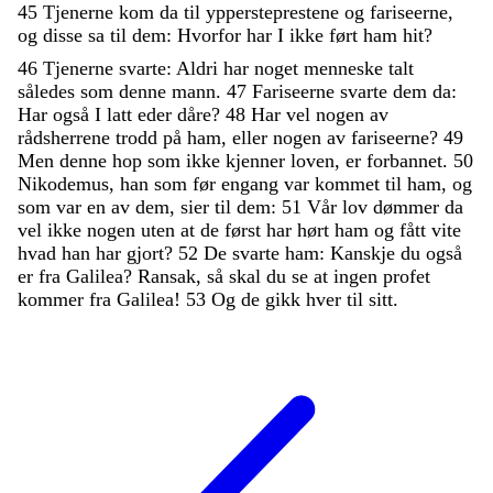
45
Tjenerne
kom
da
til
yppersteprestene
og
fariseerne
,
og
disse
sa
til
dem
:
Hvorfor
har
I
ikke
ført
ham
hit
?
46
Tjenerne
svarte
:
Aldri
har
noget
menneske
talt
således
som
denne
mann
.
47
Fariseerne
svarte
dem
da
:
Har
også
I
latt
eder
dåre
?
48
Har
vel
nogen
av
rådsherrene
trodd
på
ham
,
eller
nogen
av
fariseerne
?
49
Men
denne
hop
som
ikke
kjenner
loven
,
er
forbannet
.
50
Nikodemus
,
han
som
før
engang
var
kommet
til
ham
,
og
som
var
en
av
dem
,
sier
til
dem
:
51
Vår
lov
dømmer
da
vel
ikke
nogen
uten
at
de
først
har
hørt
ham
og
fått
vite
hvad
han
har
gjort
?
52
De
svarte
ham
:
Kanskje
du
også
er
fra
Galilea
?
Ransak
,
så
skal
du
se
at
ingen
profet
kommer
fra
Galilea
!
53
Og
de
gikk
hver
til
sitt
.