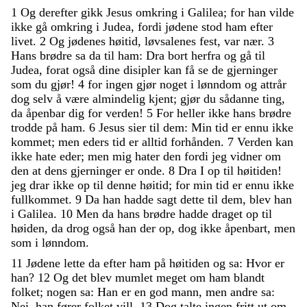
1
Og
derefter
gikk
Jesus
omkring
i
Galilea
;
for
han
vilde
ikke
gå
omkring
i
Judea
,
fordi
jødene
stod
ham
efter
livet
.
2
Og
jødenes
høitid
,
løvsalenes
fest
,
var
nær
.
3
Hans
brødre
sa
da
til
ham
:
Dra
bort
herfra
og
gå
til
Judea
,
forat
også
dine
disipler
kan
få
se
de
gjerninger
som
du
gjør
!
4
for
ingen
gjør
noget
i
lønndom
og
attrår
dog
selv
å
være
almindelig
kjent
;
gjør
du
sådanne
ting
,
da
åpenbar
dig
for
verden
!
5
For
heller
ikke
hans
brødre
trodde
på
ham
.
6
Jesus
sier
til
dem
:
Min
tid
er
ennu
ikke
kommet
;
men
eders
tid
er
alltid
forhånden
.
7
Verden
kan
ikke
hate
eder
;
men
mig
hater
den
fordi
jeg
vidner
om
den
at
dens
gjerninger
er
onde
.
8
Dra
I
op
til
høitiden
!
jeg
drar
ikke
op
til
denne
høitid
;
for
min
tid
er
ennu
ikke
fullkommet
.
9
Da
han
hadde
sagt
dette
til
dem
,
blev
han
i
Galilea
.
10
Men
da
hans
brødre
hadde
draget
op
til
høiden
,
da
drog
også
han
der
op
,
dog
ikke
åpenbart
,
men
som
i
lønndom
.
11
Jødene
lette
da
efter
ham
på
høitiden
og
sa
:
Hvor
er
han
?
12
Og
det
blev
mumlet
meget
om
ham
blandt
folket
;
nogen
sa
:
Han
er
en
god
mann
,
men
andre
sa
:
Nei
,
han
fører
folket
vill
.
13
Dog
talte
ingen
fritt
ut
om