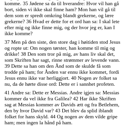
komme
.
35
Jødene
sa
da
til
hverandre
:
Hvor
vil
han
gå
bort
,
siden
vi
ikke
skal
finne
ham
?
Mon
han
vil
gå
til
dem
som
er
spredt
omkring
blandt
grekerne
,
og
lære
grekerne
?
36
Hvad
er
dette
for
et
ord
han
sa
:
I
skal
lete
efter
mig
og
ikke
finne
mig
,
og
der
hvor
jeg
er
,
kan
I
ikke
komme
?
37
Men
på
den
siste
,
den
store
dag
i
høitiden
stod
Jesus
og
ropte
ut
:
Om
nogen
tørster
,
han
komme
til
mig
og
drikke
!
38
Den
som
tror
på
mig
,
av
hans
liv
skal
det
,
som
Skriften
har
sagt
,
rinne
strømmer
av
levende
vann
.
39
Dette
sa
han
om
den
Ånd
som
de
skulde
få
som
trodde
på
ham
;
for
Ånden
var
ennu
ikke
kommet
,
fordi
Jesus
ennu
ikke
var
herliggjort
.
40
Nogen
av
folket
sa
nu
,
da
de
hørte
disse
ord
:
Dette
er
i
sannhet
profeten
.
41
Andre
sa
:
Dette
er
Messias
.
Andre
igjen
sa
:
Messias
kommer
da
vel
ikke
fra
Galilea
?
42
Har
ikke
Skriften
sag
at
Messias
kommer
av
Davids
ætt
og
fra
Betlehem
,
den
by
hvor
David
var
?
43
Det
blev
da
splid
iblandt
folket
for
hans
skyld
.
44
Og
nogen
av
dem
vilde
gripe
ham
;
men
ingen
la
hånd
på
ham
.