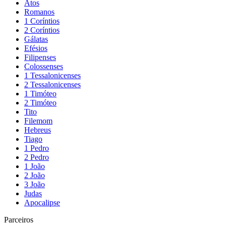
Atos
Romanos
1 Coríntios
2 Coríntios
Gálatas
Efésios
Filipenses
Colossenses
1 Tessalonicenses
2 Tessalonicenses
1 Timóteo
2 Timóteo
Tito
Filemom
Hebreus
Tiago
1 Pedro
2 Pedro
1 João
2 João
3 João
Judas
Apocalipse
Parceiros