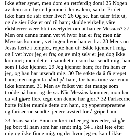
ikke
efter
synet
,
men
døm
en
rettferdig
dom
!
25
Nogen
av
dem
som
hørte
hjemme
i
Jerusalem
,
sa
da
:
Er
det
ikke
ham
de
står
efter
livet
?
26
Og
se
,
han
taler
fritt
ut
,
og
de
sier
ikke
et
ord
til
ham
;
skulde
virkelig
våre
rådsherrer
være
blitt
overtydet
om
at
han
er
Messias
?
27
Men
om
denne
mann
vet
vi
hvor
han
er
fra
;
men
når
Messias
kommer
,
vet
ingen
hvor
han
er
fra
.
28
Mens
nu
Jesus
lærte
i
templet
,
ropte
han
ut
:
Både
kjenner
I
mig
,
og
I
vet
hvor
jeg
er
fra
;
og
av
mig
selv
er
jeg
dog
ikke
kommet
;
men
det
er
i
sannhet
en
som
har
sendt
mig
,
han
som
I
ikke
kjenner
.
29
Jeg
kjenner
ham
;
for
fra
ham
er
jeg
,
og
han
har
utsendt
mig
.
30
De
søkte
da
å
få
grepet
ham
;
men
ingen
la
hånd
på
ham
,
for
hans
time
var
ennu
ikke
kommet
.
31
Men
av
folket
var
det
mange
som
trodde
på
ham
,
og
de
sa
:
Når
Messias
kommer
,
mon
han
da
vil
gjøre
flere
tegn
enn
denne
har
gjort
?
32
Fariseerne
hørte
folket
mumle
dette
om
ham
,
og
yppersteprestene
og
fariseerne
sendte
tjenere
avsted
for
å
gripe
ham
.
33
Jesus
sa
da
:
Ennu
en
kort
tid
er
jeg
hos
eder
,
så
går
jeg
bort
til
ham
som
har
sendt
mig
.
34
I
skal
lete
efter
mig
og
ikke
finne
mig
,
og
der
hvor
jeg
er
,
kan
I
ikke