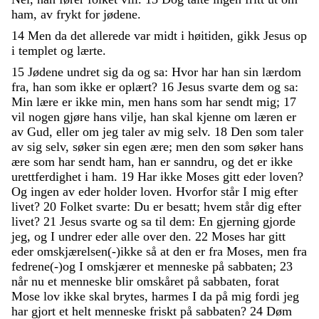
ham
,
av
frykt
for
jødene
.
14
Men
da
det
allerede
var
midt
i
høitiden
,
gikk
Jesus
op
i
templet
og
lærte
.
15
Jødene
undret
sig
da
og
sa
:
Hvor
har
han
sin
lærdom
fra
,
han
som
ikke
er
oplært
?
16
Jesus
svarte
dem
og
sa
:
Min
lære
er
ikke
min
,
men
hans
som
har
sendt
mig
;
17
vil
nogen
gjøre
hans
vilje
,
han
skal
kjenne
om
læren
er
av
Gud
,
eller
om
jeg
taler
av
mig
selv
.
18
Den
som
taler
av
sig
selv
,
søker
sin
egen
ære
;
men
den
som
søker
hans
ære
som
har
sendt
ham
,
han
er
sanndru
,
og
det
er
ikke
urettferdighet
i
ham
.
19
Har
ikke
Moses
gitt
eder
loven
?
Og
ingen
av
eder
holder
loven
.
Hvorfor
står
I
mig
efter
livet
?
20
Folket
svarte
:
Du
er
besatt
;
hvem
står
dig
efter
livet
?
21
Jesus
svarte
og
sa
til
dem
:
En
gjerning
gjorde
jeg
,
og
I
undrer
eder
alle
over
den
.
22
Moses
har
gitt
eder
omskjærelsen
(
-
)
ikke
så
at
den
er
fra
Moses
,
men
fra
fedrene
(
-
)
og
I
omskjærer
et
menneske
på
sabbaten
;
23
når
nu
et
menneske
blir
omskåret
på
sabbaten
,
forat
Mose
lov
ikke
skal
brytes
,
harmes
I
da
på
mig
fordi
jeg
har
gjort
et
helt
menneske
friskt
på
sabbaten
?
24
Døm