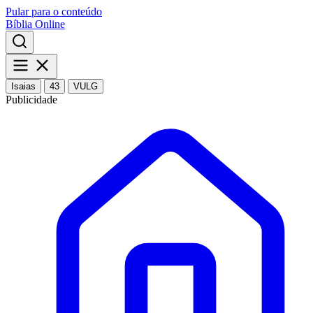
Pular para o conteúdo
Bíblia Online
Isaias
43
VULG
Publicidade