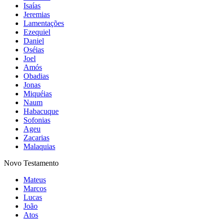
Isaías
Jeremias
Lamentações
Ezequiel
Daniel
Oséias
Joel
Amós
Obadias
Jonas
Miquéias
Naum
Habacuque
Sofonias
Ageu
Zacarias
Malaquias
Novo Testamento
Mateus
Marcos
Lucas
João
Atos