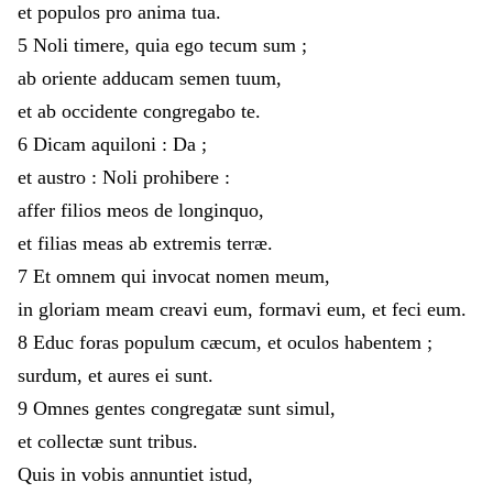
et
populos
pro
anima
tua
.
5
Noli
timere
,
quia
ego
tecum
sum
;
ab
oriente
adducam
semen
tuum
,
et
ab
occidente
congregabo
te
.
6
Dicam
aquiloni
:
Da
;
et
austro
:
Noli
prohibere
:
affer
filios
meos
de
longinquo
,
et
filias
meas
ab
extremis
terræ
.
7
Et
omnem
qui
invocat
nomen
meum
,
in
gloriam
meam
creavi
eum
,
formavi
eum
,
et
feci
eum
.
8
Educ
foras
populum
cæcum
,
et
oculos
habentem
;
surdum
,
et
aures
ei
sunt
.
9
Omnes
gentes
congregatæ
sunt
simul
,
et
collectæ
sunt
tribus
.
Quis
in
vobis
annuntiet
istud
,