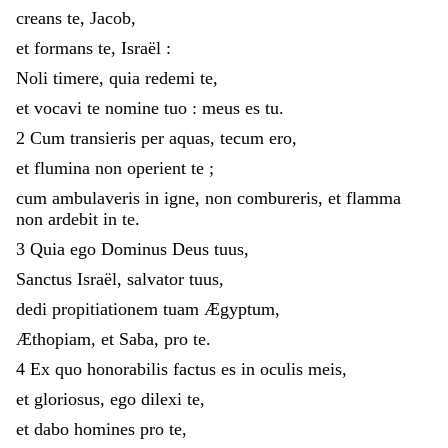
creans
te
,
Jacob
,
et
formans
te
,
Israël
:
Noli
timere
,
quia
redemi
te
,
et
vocavi
te
nomine
tuo
:
meus
es
tu
.
2
Cum
transieris
per
aquas
,
tecum
ero
,
et
flumina
non
operient
te
;
cum
ambulaveris
in
igne
,
non
combureris
,
et
flamma
non
ardebit
in
te
.
3
Quia
ego
Dominus
Deus
tuus
,
Sanctus
Israël
,
salvator
tuus
,
dedi
propitiationem
tuam
Ægyptum
,
Æthopiam
,
et
Saba
,
pro
te
.
4
Ex
quo
honorabilis
factus
es
in
oculis
meis
,
et
gloriosus
,
ego
dilexi
te
,
et
dabo
homines
pro
te
,