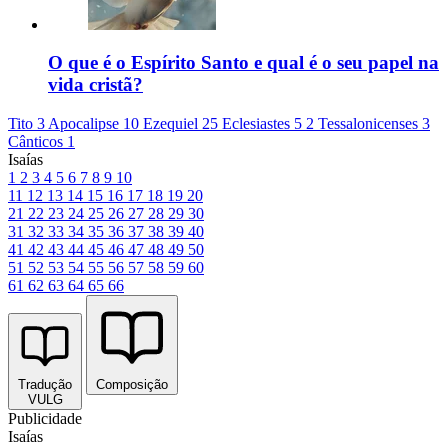
O que é o Espírito Santo e qual é o seu papel na
vida cristã?
Tito 3
Apocalipse 10
Ezequiel 25
Eclesiastes 5
2 Tessalonicenses 3
Cânticos 1
Isaías
1
2
3
4
5
6
7
8
9
10
11
12
13
14
15
16
17
18
19
20
21
22
23
24
25
26
27
28
29
30
31
32
33
34
35
36
37
38
39
40
41
42
43
44
45
46
47
48
49
50
51
52
53
54
55
56
57
58
59
60
61
62
63
64
65
66
Tradução
Composição
VULG
Publicidade
Isaías