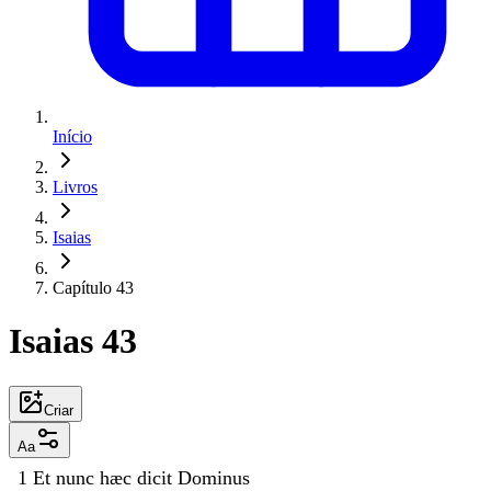
Início
Livros
Isaias
Capítulo 43
Isaias 43
Criar
Aa
1
Et
nunc
hæc
dicit
Dominus