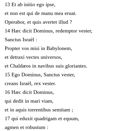
13
Et
ab
initio
ego
ipse
,
et
non
est
qui
de
manu
mea
eruat
.
Operabor
,
et
quis
avertet
illud
?
14
Hæc
dicit
Dominus
,
redemptor
vester
,
Sanctus
Israël
:
Propter
vos
misi
in
Babylonem
,
et
detraxi
vectes
universos
,
et
Chaldæos
in
navibus
suis
gloriantes
.
15
Ego
Dominus
,
Sanctus
vester
,
creans
Israël
,
rex
vester
.
16
Hæc
dicit
Dominus
,
qui
dedit
in
mari
viam
,
et
in
aquis
torrentibus
semitam
;
17
qui
eduxit
quadrigam
et
equum
,
agmen
et
robustum
: