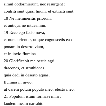
simul
obdormierunt
,
nec
resurgent
;
contriti
sunt
quasi
linum
,
et
extincti
sunt
.
18
Ne
memineritis
priorum
,
et
antiqua
ne
intueamini
.
19
Ecce
ego
facio
nova
,
et
nunc
orientur
,
utique
cognoscetis
ea
:
ponam
in
deserto
viam
,
et
in
invio
flumina
.
20
Glorificabit
me
bestia
agri
,
dracones
,
et
struthiones
:
quia
dedi
in
deserto
aquas
,
flumina
in
invio
,
ut
darem
potum
populo
meo
,
electo
meo
.
21
Populum
istum
formavi
mihi
:
laudem
meam
narrabit
.