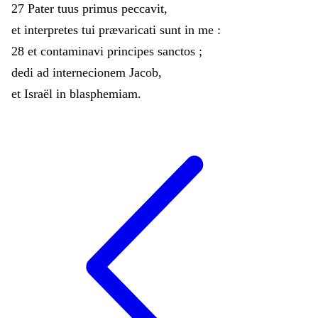
27
Pater
tuus
primus
peccavit
,
et
interpretes
tui
prævaricati
sunt
in
me
:
28
et
contaminavi
principes
sanctos
;
dedi
ad
internecionem
Jacob
,
et
Israël
in
blasphemiam
.