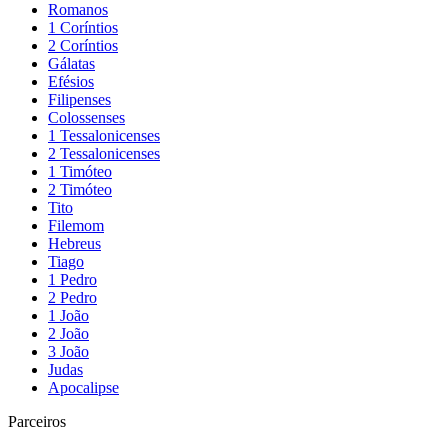
Romanos
1 Coríntios
2 Coríntios
Gálatas
Efésios
Filipenses
Colossenses
1 Tessalonicenses
2 Tessalonicenses
1 Timóteo
2 Timóteo
Tito
Filemom
Hebreus
Tiago
1 Pedro
2 Pedro
1 João
2 João
3 João
Judas
Apocalipse
Parceiros