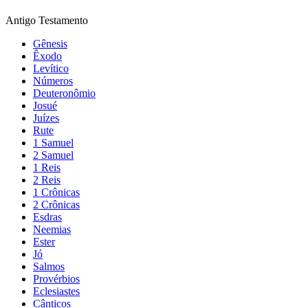
Antigo Testamento
Gênesis
Êxodo
Levítico
Números
Deuteronômio
Josué
Juízes
Rute
1 Samuel
2 Samuel
1 Reis
2 Reis
1 Crônicas
2 Crônicas
Esdras
Neemias
Ester
Jó
Salmos
Provérbios
Eclesiastes
Cânticos