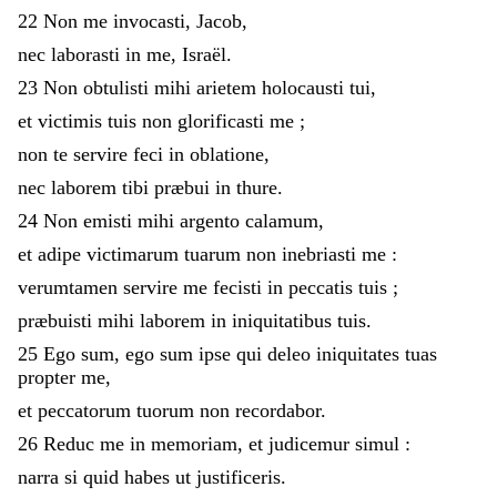
22
Non
me
invocasti
,
Jacob
,
nec
laborasti
in
me
,
Israël
.
23
Non
obtulisti
mihi
arietem
holocausti
tui
,
et
victimis
tuis
non
glorificasti
me
;
non
te
servire
feci
in
oblatione
,
nec
laborem
tibi
præbui
in
thure
.
24
Non
emisti
mihi
argento
calamum
,
et
adipe
victimarum
tuarum
non
inebriasti
me
:
verumtamen
servire
me
fecisti
in
peccatis
tuis
;
præbuisti
mihi
laborem
in
iniquitatibus
tuis
.
25
Ego
sum
,
ego
sum
ipse
qui
deleo
iniquitates
tuas
propter
me
,
et
peccatorum
tuorum
non
recordabor
.
26
Reduc
me
in
memoriam
,
et
judicemur
simul
:
narra
si
quid
habes
ut
justificeris
.