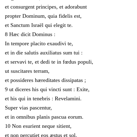
et
consurgent
principes
,
et
adorabunt
propter
Dominum
,
quia
fidelis
est
,
et
Sanctum
Israël
qui
elegit
te
.
8
Hæc
dicit
Dominus
:
In
tempore
placito
exaudivi
te
,
et
in
die
salutis
auxiliatus
sum
tui
:
et
servavi
te
,
et
dedi
te
in
fœdus
populi
,
ut
suscitares
terram
,
et
possideres
hæreditates
dissipatas
;
9
ut
diceres
his
qui
vincti
sunt
:
Exite
,
et
his
qui
in
tenebris
:
Revelamini
.
Super
vias
pascentur
,
et
in
omnibus
planis
pascua
eorum
.
10
Non
esurient
neque
sitient
,
et
non
percutiet
eos
æstus
et
sol
,