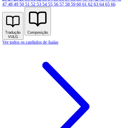
47
48
49
50
51
52
53
54
55
56
57
58
59
60
61
62
63
64
65
66
Tradução
Composição
VULG
Ver todos os capítulos de Isaías