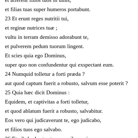
et
filias
tuas
super
humeros
portabunt
.
23
Et
erunt
reges
nutritii
tui
,
et
reginæ
nutrices
tuæ
;
vultu
in
terram
demisso
adorabunt
te
,
et
pulverem
pedum
tuorum
lingent
.
Et
scies
quia
ego
Dominus
,
super
quo
non
confundentur
qui
exspectant
eum
.
24
Numquid
tolletur
a
forti
præda
?
aut
quod
captum
fuerit
a
robusto
,
salvum
esse
poterit
?
25
Quia
hæc
dicit
Dominus
:
Equidem
,
et
captivitas
a
forti
tolletur
,
et
quod
ablatum
fuerit
a
robusto
,
salvabitur
.
Eos
vero
qui
judicaverunt
te
,
ego
judicabo
,
et
filios
tuos
ego
salvabo
.