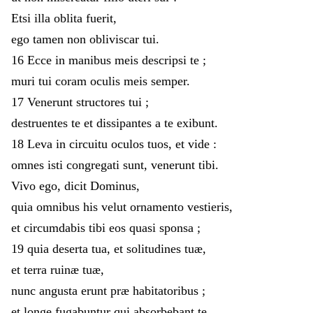
Etsi
illa
oblita
fuerit
,
ego
tamen
non
obliviscar
tui
.
16
Ecce
in
manibus
meis
descripsi
te
;
muri
tui
coram
oculis
meis
semper
.
17
Venerunt
structores
tui
;
destruentes
te
et
dissipantes
a
te
exibunt
.
18
Leva
in
circuitu
oculos
tuos
,
et
vide
:
omnes
isti
congregati
sunt
,
venerunt
tibi
.
Vivo
ego
,
dicit
Dominus
,
quia
omnibus
his
velut
ornamento
vestieris
,
et
circumdabis
tibi
eos
quasi
sponsa
;
19
quia
deserta
tua
,
et
solitudines
tuæ
,
et
terra
ruinæ
tuæ
,
nunc
angusta
erunt
præ
habitatoribus
;
et
longe
fugabuntur
qui
absorbebant
te
.