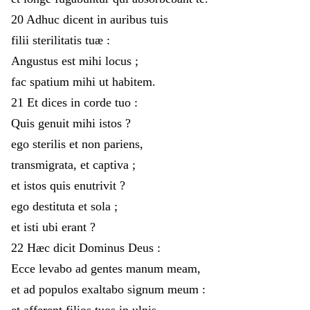
20
Adhuc
dicent
in
auribus
tuis
filii
sterilitatis
tuæ
:
Angustus
est
mihi
locus
;
fac
spatium
mihi
ut
habitem
.
21
Et
dices
in
corde
tuo
:
Quis
genuit
mihi
istos
?
ego
sterilis
et
non
pariens
,
transmigrata
,
et
captiva
;
et
istos
quis
enutrivit
?
ego
destituta
et
sola
;
et
isti
ubi
erant
?
22
Hæc
dicit
Dominus
Deus
:
Ecce
levabo
ad
gentes
manum
meam
,
et
ad
populos
exaltabo
signum
meum
:
et
afferent
filios
tuos
in
ulnis
,