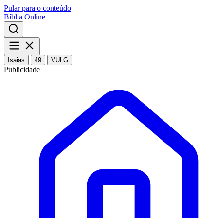
Pular para o conteúdo
Bíblia Online
Isaias
49
VULG
Publicidade