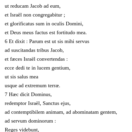
ut
reducam
Jacob
ad
eum
,
et
Israël
non
congregabitur
;
et
glorificatus
sum
in
oculis
Domini
,
et
Deus
meus
factus
est
fortitudo
mea
.
6
Et
dixit
:
Parum
est
ut
sis
mihi
servus
ad
suscitandas
tribus
Jacob
,
et
fæces
Israël
convertendas
:
ecce
dedi
te
in
lucem
gentium
,
ut
sis
salus
mea
usque
ad
extremum
terræ
.
7
Hæc
dicit
Dominus
,
redemptor
Israël
,
Sanctus
ejus
,
ad
contemptibilem
animam
,
ad
abominatam
gentem
,
ad
servum
dominorum
:
Reges
videbunt
,