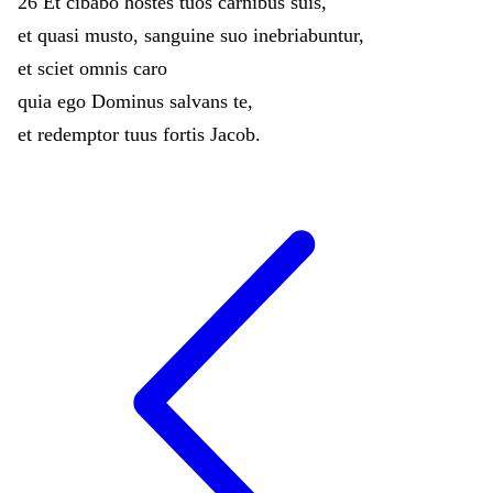
26
Et
cibabo
hostes
tuos
carnibus
suis
,
et
quasi
musto
,
sanguine
suo
inebriabuntur
,
et
sciet
omnis
caro
quia
ego
Dominus
salvans
te
,
et
redemptor
tuus
fortis
Jacob
.