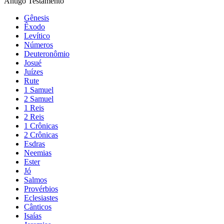
Antigo Testamento
Gênesis
Êxodo
Levítico
Números
Deuteronômio
Josué
Juízes
Rute
1 Samuel
2 Samuel
1 Reis
2 Reis
1 Crônicas
2 Crônicas
Esdras
Neemias
Ester
Jó
Salmos
Provérbios
Eclesiastes
Cânticos
Isaías