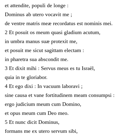
et
attendite
,
populi
de
longe
:
Dominus
ab
utero
vocavit
me
;
de
ventre
matris
meæ
recordatus
est
nominis
mei
.
2
Et
posuit
os
meum
quasi
gladium
acutum
,
in
umbra
manus
suæ
protexit
me
,
et
posuit
me
sicut
sagittam
electam
:
in
pharetra
sua
abscondit
me
.
3
Et
dixit
mihi
:
Servus
meus
es
tu
Israël
,
quia
in
te
gloriabor
.
4
Et
ego
dixi
:
In
vacuum
laboravi
;
sine
causa
et
vane
fortitudinem
meam
consumpsi
:
ergo
judicium
meum
cum
Domino
,
et
opus
meum
cum
Deo
meo
.
5
Et
nunc
dicit
Dominus
,
formans
me
ex
utero
servum
sibi
,