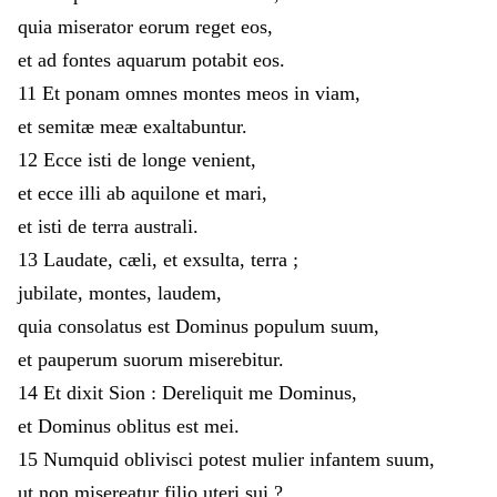
quia
miserator
eorum
reget
eos
,
et
ad
fontes
aquarum
potabit
eos
.
11
Et
ponam
omnes
montes
meos
in
viam
,
et
semitæ
meæ
exaltabuntur
.
12
Ecce
isti
de
longe
venient
,
et
ecce
illi
ab
aquilone
et
mari
,
et
isti
de
terra
australi
.
13
Laudate
,
cæli
,
et
exsulta
,
terra
;
jubilate
,
montes
,
laudem
,
quia
consolatus
est
Dominus
populum
suum
,
et
pauperum
suorum
miserebitur
.
14
Et
dixit
Sion
:
Dereliquit
me
Dominus
,
et
Dominus
oblitus
est
mei
.
15
Numquid
oblivisci
potest
mulier
infantem
suum
,
ut
non
misereatur
filio
uteri
sui
?