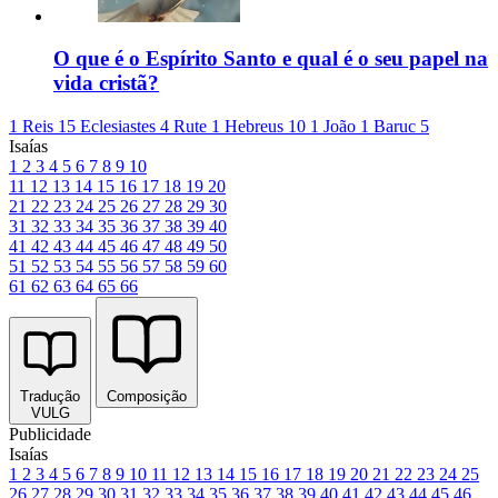
O que é o Espírito Santo e qual é o seu papel na
vida cristã?
1 Reis 15
Eclesiastes 4
Rute 1
Hebreus 10
1 João 1
Baruc 5
Isaías
1
2
3
4
5
6
7
8
9
10
11
12
13
14
15
16
17
18
19
20
21
22
23
24
25
26
27
28
29
30
31
32
33
34
35
36
37
38
39
40
41
42
43
44
45
46
47
48
49
50
51
52
53
54
55
56
57
58
59
60
61
62
63
64
65
66
Tradução
Composição
VULG
Publicidade
Isaías
1
2
3
4
5
6
7
8
9
10
11
12
13
14
15
16
17
18
19
20
21
22
23
24
25
26
27
28
29
30
31
32
33
34
35
36
37
38
39
40
41
42
43
44
45
46