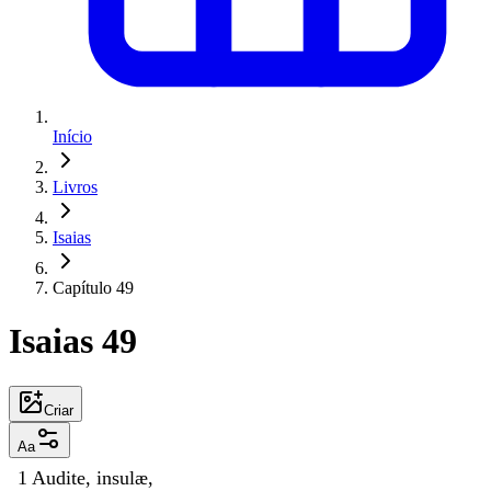
Início
Livros
Isaias
Capítulo 49
Isaias 49
Criar
Aa
1
Audite
,
insulæ
,