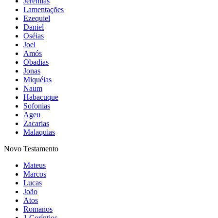
Jeremias
Lamentações
Ezequiel
Daniel
Oséias
Joel
Amós
Obadias
Jonas
Miquéias
Naum
Habacuque
Sofonias
Ageu
Zacarias
Malaquias
Novo Testamento
Mateus
Marcos
Lucas
João
Atos
Romanos
1 Coríntios