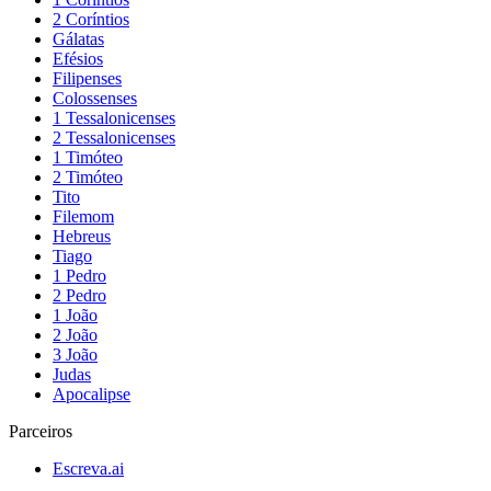
2 Coríntios
Gálatas
Efésios
Filipenses
Colossenses
1 Tessalonicenses
2 Tessalonicenses
1 Timóteo
2 Timóteo
Tito
Filemom
Hebreus
Tiago
1 Pedro
2 Pedro
1 João
2 João
3 João
Judas
Apocalipse
Parceiros
Escreva.ai