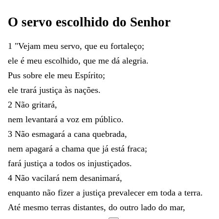
O
servo
escolhido
do
Senhor
1
"
Vejam
meu
servo
,
que
eu
fortaleço
;
ele
é
meu
escolhido
,
que
me
dá
alegria
.
Pus
sobre
ele
meu
Espírito
;
ele
trará
justiça
às
nações
.
2
Não
gritará
,
nem
levantará
a
voz
em
público
.
3
Não
esmagará
a
cana
quebrada
,
nem
apagará
a
chama
que
já
está
fraca
;
fará
justiça
a
todos
os
injustiçados
.
4
Não
vacilará
nem
desanimará
,
enquanto
não
fizer
a
justiça
prevalecer
em
toda
a
terra
.
Até
mesmo
terras
distantes
,
do
outro
lado
do
mar
,