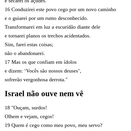
e
secarei
os
açudes
.
16
Conduzirei
este
povo
cego
por
um
novo
caminho
e
o
guiarei
por
um
rumo
desconhecido
.
Transformarei
em
luz
a
escuridão
diante
dele
e
tornarei
planos
os
trechos
acidentados
.
Sim
,
farei
estas
coisas
;
não
o
abandonarei
.
17
Mas
os
que
confiam
em
ídolos
e
dizem
:
‘
Vocês
são
nossos
deuses
’
,
sofrerão
vergonhosa
derrota
.
"
Israel
não
ouve
nem
vê
18
"
Ouçam
,
surdos
!
Olhem
e
vejam
,
cegos
!
19
Quem
é
cego
como
meu
povo
,
meu
servo
?