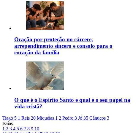
Oração por proteção no cárcere,
arrependimento sincero e consolo para o
coração da família
O que é o Espírito Santo e qual é o seu papel na
vida cristã?
Tiago 5
1 Reis 20
Miquéias 1
2 Pedro 3
Jó 35
Cânticos 3
Isaías
1
2
3
4
5
6
7
8
9
10