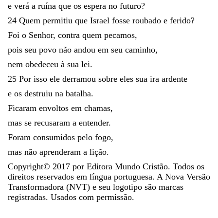
e
verá
a
ruína
que
os
espera
no
futuro
?
24
Quem
permitiu
que
Israel
fosse
roubado
e
ferido
?
Foi
o
Senhor
,
contra
quem
pecamos
,
pois
seu
povo
não
andou
em
seu
caminho
,
nem
obedeceu
à
sua
lei
.
25
Por
isso
ele
derramou
sobre
eles
sua
ira
ardente
e
os
destruiu
na
batalha
.
Ficaram
envoltos
em
chamas
,
mas
se
recusaram
a
entender
.
Foram
consumidos
pelo
fogo
,
mas
não
aprenderam
a
lição
.
Copyright©
2017
por Editora Mundo Cristão. Todos os
direitos reservados em língua portuguesa. A Nova Versão
Transformadora (NVT) e seu logotipo são marcas
registradas. Usados com permissão.