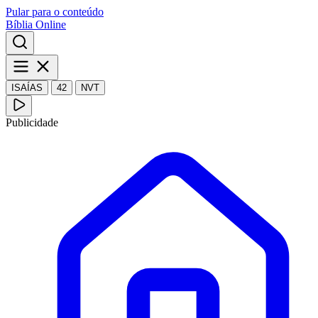
Pular para o conteúdo
Bíblia Online
ISAÍAS
42
NVT
Publicidade