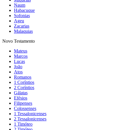
Naum
Habacuque
Sofonias
Ageu
Zacarias
Malaquias
Novo Testamento
Mateus
Marcos
Lucas
João
Atos
Romanos
1 Coríntios
2 Coríntios
Gálatas
Efésios
Filipenses
Colossenses
1 Tessalonicenses
2 Tessalonicenses
1 Timóteo
2 Timóteo