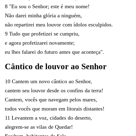
8
"
Eu
sou
o
Senhor
;
este
é
meu
nome
!
Não
darei
minha
glória
a
ninguém
,
não
repartirei
meu
louvor
com
ídolos
esculpidos
.
9
Tudo
que
profetizei
se
cumpriu
,
e
agora
profetizarei
novamente
;
eu
lhes
falarei
do
futuro
antes
que
aconteça
"
.
Cântico
de
louvor
ao
Senhor
10
Cantem
um
novo
cântico
ao
Senhor
,
cantem
seu
louvor
desde
os
confins
da
terra
!
Cantem
,
vocês
que
navegam
pelos
mares
,
todos
vocês
que
moram
em
litorais
distantes
!
11
Levantem
a
voz
,
cidades
do
deserto
,
alegrem-se
as
vilas
de
Quedar
!
Exultem
,
habitantes
de
Sela
,