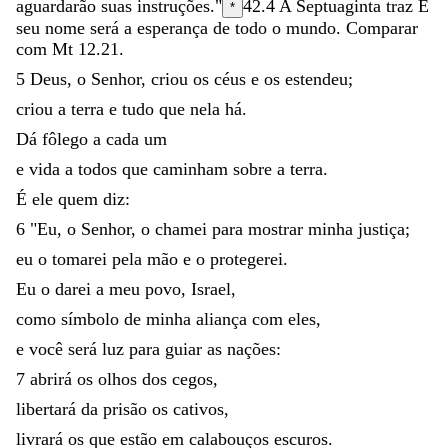
aguardarão
suas
instruções
.
"
42.4
A Septuaginta traz
E
*
seu nome será a esperança de todo o mundo
. Comparar
com Mt 12.21.
5
Deus
,
o
Senhor
,
criou
os
céus
e
os
estendeu
;
criou
a
terra
e
tudo
que
nela
há
.
Dá
fôlego
a
cada
um
e
vida
a
todos
que
caminham
sobre
a
terra
.
É
ele
quem
diz
:
6
"
Eu
,
o
Senhor
,
o
chamei
para
mostrar
minha
justiça
;
eu
o
tomarei
pela
mão
e
o
protegerei
.
Eu
o
darei
a
meu
povo
,
Israel
,
como
símbolo
de
minha
aliança
com
eles
,
e
você
será
luz
para
guiar
as
nações
:
7
abrirá
os
olhos
dos
cegos
,
libertará
da
prisão
os
cativos
,
livrará
os
que
estão
em
calabouços
escuros
.