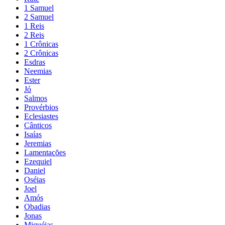
1 Samuel
2 Samuel
1 Reis
2 Reis
1 Crônicas
2 Crônicas
Esdras
Neemias
Ester
Jó
Salmos
Provérbios
Eclesiastes
Cânticos
Isaías
Jeremias
Lamentações
Ezequiel
Daniel
Oséias
Joel
Amós
Obadias
Jonas
Miquéias