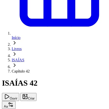
Início
Livros
ISAÍAS
Capítulo 42
ISAÍAS 42
Ouvir
Criar
Aa