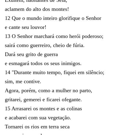
aclamem
do
alto
dos
montes
!
12
Que
o
mundo
inteiro
glorifique
o
Senhor
e
cante
seu
louvor
!
13
O
Senhor
marchará
como
herói
poderoso
;
sairá
como
guerreiro
,
cheio
de
fúria
.
Dará
seu
grito
de
guerra
e
esmagará
todos
os
seus
inimigos
.
14
"
Durante
muito
tempo
,
fiquei
em
silêncio
;
sim
,
me
contive
.
Agora
,
porém
,
como
a
mulher
no
parto
,
gritarei
,
gemerei
e
ficarei
ofegante
.
15
Arrasarei
os
montes
e
as
colinas
e
acabarei
com
sua
vegetação
.
Tornarei
os
rios
em
terra
seca