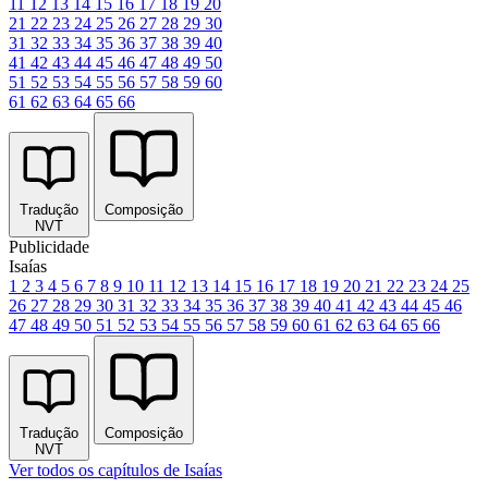
11
12
13
14
15
16
17
18
19
20
21
22
23
24
25
26
27
28
29
30
31
32
33
34
35
36
37
38
39
40
41
42
43
44
45
46
47
48
49
50
51
52
53
54
55
56
57
58
59
60
61
62
63
64
65
66
Tradução
Composição
NVT
Publicidade
Isaías
1
2
3
4
5
6
7
8
9
10
11
12
13
14
15
16
17
18
19
20
21
22
23
24
25
26
27
28
29
30
31
32
33
34
35
36
37
38
39
40
41
42
43
44
45
46
47
48
49
50
51
52
53
54
55
56
57
58
59
60
61
62
63
64
65
66
Tradução
Composição
NVT
Ver todos os capítulos de Isaías