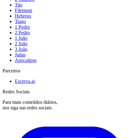
Tito
Filemom
Hebreus
Tiago
1 Pedro
2 Pedro
1 João
2 João
3 João
Judas
Apocalipse
Parceiros
Escreva.ai
Redes Sociais
Para mais conteúdos diários,
nos siga nas redes sociais.