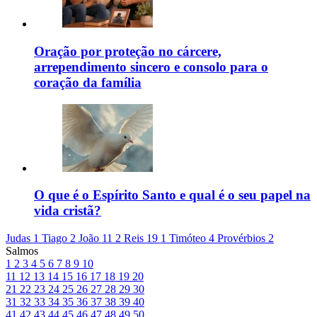
Oração por proteção no cárcere,
arrependimento sincero e consolo para o
coração da família
O que é o Espírito Santo e qual é o seu papel na
vida cristã?
Judas 1
Tiago 2
João 11
2 Reis 19
1 Timóteo 4
Provérbios 2
Salmos
1
2
3
4
5
6
7
8
9
10
11
12
13
14
15
16
17
18
19
20
21
22
23
24
25
26
27
28
29
30
31
32
33
34
35
36
37
38
39
40
41
42
43
44
45
46
47
48
49
50