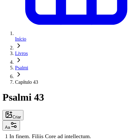
Início
Livros
Psalmi
Capítulo 43
Psalmi 43
Criar
Aa
1
In
finem
.
Filiis
Core
ad
intellectum
.