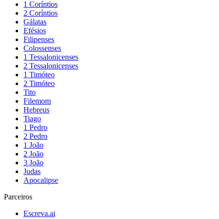
1 Coríntios
2 Coríntios
Gálatas
Efésios
Filipenses
Colossenses
1 Tessalonicenses
2 Tessalonicenses
1 Timóteo
2 Timóteo
Tito
Filemom
Hebreus
Tiago
1 Pedro
2 Pedro
1 João
2 João
3 João
Judas
Apocalipse
Parceiros
Escreva.ai