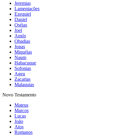
Jeremias
Lamentações
Ezequiel
Daniel
Oséias
Joel
Amós
Obadias
Jonas
Miquéias
Naum
Habacuque
Sofonias
Ageu
Zacarias
Malaquias
Novo Testamento
Mateus
Marcos
Lucas
João
Atos
Romanos