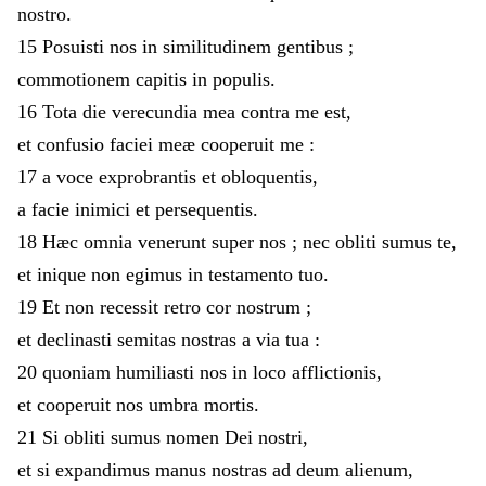
nostro
.
15
Posuisti
nos
in
similitudinem
gentibus
;
commotionem
capitis
in
populis
.
16
Tota
die
verecundia
mea
contra
me
est
,
et
confusio
faciei
meæ
cooperuit
me
:
17
a
voce
exprobrantis
et
obloquentis
,
a
facie
inimici
et
persequentis
.
18
Hæc
omnia
venerunt
super
nos
;
nec
obliti
sumus
te
,
et
inique
non
egimus
in
testamento
tuo
.
19
Et
non
recessit
retro
cor
nostrum
;
et
declinasti
semitas
nostras
a
via
tua
:
20
quoniam
humiliasti
nos
in
loco
afflictionis
,
et
cooperuit
nos
umbra
mortis
.
21
Si
obliti
sumus
nomen
Dei
nostri
,
et
si
expandimus
manus
nostras
ad
deum
alienum
,