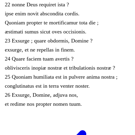
22
nonne
Deus
requiret
ista
?
ipse
enim
novit
abscondita
cordis
.
Quoniam
propter
te
mortificamur
tota
die
;
æstimati
sumus
sicut
oves
occisionis
.
23
Exsurge
;
quare
obdormis
,
Domine
?
exsurge
,
et
ne
repellas
in
finem
.
24
Quare
faciem
tuam
avertis
?
oblivisceris
inopiæ
nostræ
et
tribulationis
nostræ
?
25
Quoniam
humiliata
est
in
pulvere
anima
nostra
;
conglutinatus
est
in
terra
venter
noster
.
26
Exsurge
,
Domine
,
adjuva
nos
,
et
redime
nos
propter
nomen
tuum
.