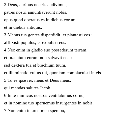
2
Deus
,
auribus
nostris
audivimus
,
patres
nostri
annuntiaverunt
nobis
,
opus
quod
operatus
es
in
diebus
eorum
,
et
in
diebus
antiquis
.
3
Manus
tua
gentes
disperdidit
,
et
plantasti
eos
;
afflixisti
populos
,
et
expulisti
eos
.
4
Nec
enim
in
gladio
suo
possederunt
terram
,
et
brachium
eorum
non
salvavit
eos
:
sed
dextera
tua
et
brachium
tuum
,
et
illuminatio
vultus
tui
,
quoniam
complacuisti
in
eis
.
5
Tu
es
ipse
rex
meus
et
Deus
meus
,
qui
mandas
salutes
Jacob
.
6
In
te
inimicos
nostros
ventilabimus
cornu
,
et
in
nomine
tuo
spernemus
insurgentes
in
nobis
.
7
Non
enim
in
arcu
meo
sperabo
,