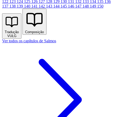
122
123
124
125
126
127
128
129
130
131
132
133
134
135
136
137
138
139
140
141
142
143
144
145
146
147
148
149
150
Tradução
Composição
VULG
Ver todos os capítulos de Salmos