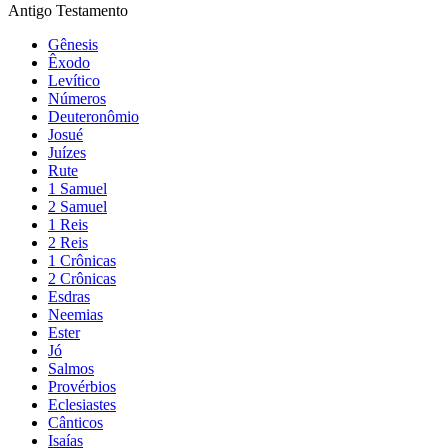
Antigo Testamento
Gênesis
Êxodo
Levítico
Números
Deuteronômio
Josué
Juízes
Rute
1 Samuel
2 Samuel
1 Reis
2 Reis
1 Crônicas
2 Crônicas
Esdras
Neemias
Ester
Jó
Salmos
Provérbios
Eclesiastes
Cânticos
Isaías