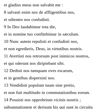
et
gladius
meus
non
salvabit
me
:
8
salvasti
enim
nos
de
affligentibus
nos
,
et
odientes
nos
confudisti
.
9
In
Deo
laudabimur
tota
die
,
et
in
nomine
tuo
confitebimur
in
sæculum
.
10
Nunc
autem
repulisti
et
confudisti
nos
,
et
non
egredieris
,
Deus
,
in
virtutibus
nostris
.
11
Avertisti
nos
retrorsum
post
inimicos
nostros
,
et
qui
oderunt
nos
diripiebant
sibi
.
12
Dedisti
nos
tamquam
oves
escarum
,
et
in
gentibus
dispersisti
nos
.
13
Vendidisti
populum
tuum
sine
pretio
,
et
non
fuit
multitudo
in
commutationibus
eorum
.
14
Posuisti
nos
opprobrium
vicinis
nostris
;
subsannationem
et
derisum
his
qui
sunt
in
circuitu