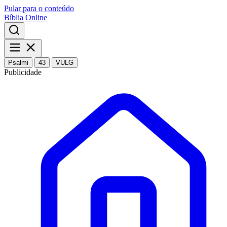
Pular para o conteúdo
Bíblia Online
Psalmi
43
VULG
Publicidade