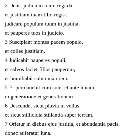
2
Deus
,
judicium
tuum
regi
da
,
et
justitiam
tuam
filio
regis
;
judicare
populum
tuum
in
justitia
,
et
pauperes
tuos
in
judicio
.
3
Suscipiant
montes
pacem
populo
,
et
colles
justitiam
.
4
Judicabit
pauperes
populi
,
et
salvos
faciet
filios
pauperum
,
et
humiliabit
calumniatorem
.
5
Et
permanebit
cum
sole
,
et
ante
lunam
,
in
generatione
et
generationem
.
6
Descendet
sicut
pluvia
in
vellus
,
et
sicut
stillicidia
stillantia
super
terram
.
7
Orietur
in
diebus
ejus
justitia
,
et
abundantia
pacis
,
donec
auferatur
luna
.