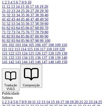
1
2
3
4
5
6
7
8
9
10
11
12
13
14
15
16
17
18
19
20
21
22
23
24
25
26
27
28
29
30
31
32
33
34
35
36
37
38
39
40
41
42
43
44
45
46
47
48
49
50
51
52
53
54
55
56
57
58
59
60
61
62
63
64
65
66
67
68
69
70
71
72
73
74
75
76
77
78
79
80
81
82
83
84
85
86
87
88
89
90
91
92
93
94
95
96
97
98
99
100
101
102
103
104
105
106
107
108
109
110
111
112
113
114
115
116
117
118
119
120
121
122
123
124
125
126
127
128
129
130
131
132
133
134
135
136
137
138
139
140
141
142
143
144
145
146
147
148
149
150
Tradução
Composição
VULG
Publicidade
Salmos
1
2
3
4
5
6
7
8
9
10
11
12
13
14
15
16
17
18
19
20
21
22
23
24
25