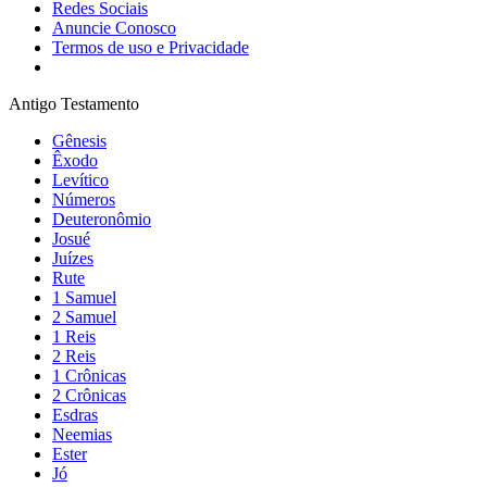
Redes Sociais
Anuncie Conosco
Termos de uso e Privacidade
Antigo Testamento
Gênesis
Êxodo
Levítico
Números
Deuteronômio
Josué
Juízes
Rute
1 Samuel
2 Samuel
1 Reis
2 Reis
1 Crônicas
2 Crônicas
Esdras
Neemias
Ester
Jó