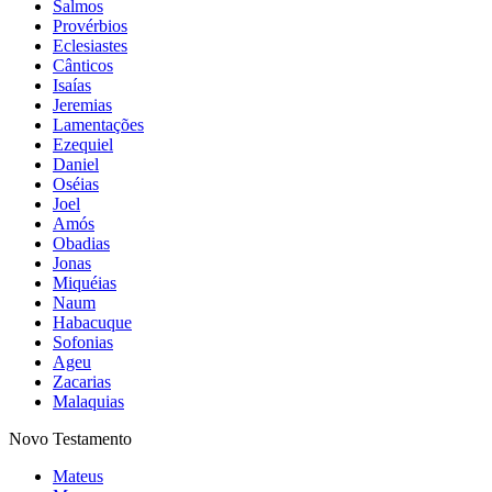
Salmos
Provérbios
Eclesiastes
Cânticos
Isaías
Jeremias
Lamentações
Ezequiel
Daniel
Oséias
Joel
Amós
Obadias
Jonas
Miquéias
Naum
Habacuque
Sofonias
Ageu
Zacarias
Malaquias
Novo Testamento
Mateus