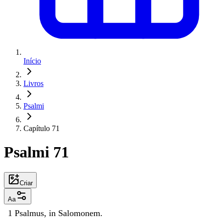
Início
Livros
Psalmi
Capítulo 71
Psalmi 71
Criar
Aa
1
Psalmus
,
in
Salomonem
.