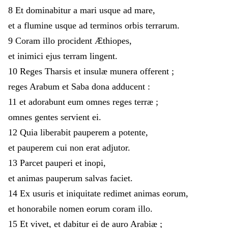
8
Et
dominabitur
a
mari
usque
ad
mare
,
et
a
flumine
usque
ad
terminos
orbis
terrarum
.
9
Coram
illo
procident
Æthiopes
,
et
inimici
ejus
terram
lingent
.
10
Reges
Tharsis
et
insulæ
munera
offerent
;
reges
Arabum
et
Saba
dona
adducent
:
11
et
adorabunt
eum
omnes
reges
terræ
;
omnes
gentes
servient
ei
.
12
Quia
liberabit
pauperem
a
potente
,
et
pauperem
cui
non
erat
adjutor
.
13
Parcet
pauperi
et
inopi
,
et
animas
pauperum
salvas
faciet
.
14
Ex
usuris
et
iniquitate
redimet
animas
eorum
,
et
honorabile
nomen
eorum
coram
illo
.
15
Et
vivet
,
et
dabitur
ei
de
auro
Arabiæ
;