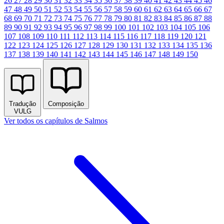
26
27
28
29
30
31
32
33
34
35
36
37
38
39
40
41
42
43
44
45
46
47
48
49
50
51
52
53
54
55
56
57
58
59
60
61
62
63
64
65
66
67
68
69
70
71
72
73
74
75
76
77
78
79
80
81
82
83
84
85
86
87
88
89
90
91
92
93
94
95
96
97
98
99
100
101
102
103
104
105
106
107
108
109
110
111
112
113
114
115
116
117
118
119
120
121
122
123
124
125
126
127
128
129
130
131
132
133
134
135
136
137
138
139
140
141
142
143
144
145
146
147
148
149
150
Tradução
Composição
VULG
Ver todos os capítulos de Salmos