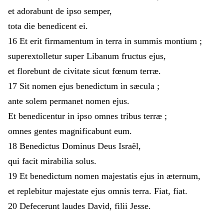
et
adorabunt
de
ipso
semper
,
tota
die
benedicent
ei
.
16
Et
erit
firmamentum
in
terra
in
summis
montium
;
superextolletur
super
Libanum
fructus
ejus
,
et
florebunt
de
civitate
sicut
fœnum
terræ
.
17
Sit
nomen
ejus
benedictum
in
sæcula
;
ante
solem
permanet
nomen
ejus
.
Et
benedicentur
in
ipso
omnes
tribus
terræ
;
omnes
gentes
magnificabunt
eum
.
18
Benedictus
Dominus
Deus
Israël
,
qui
facit
mirabilia
solus
.
19
Et
benedictum
nomen
majestatis
ejus
in
æternum
,
et
replebitur
majestate
ejus
omnis
terra
.
Fiat
,
fiat
.
20
Defecerunt
laudes
David
,
filii
Jesse
.