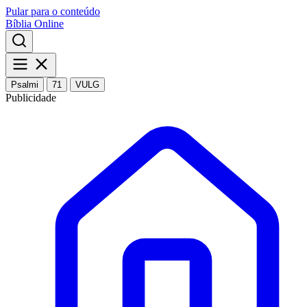
Pular para o conteúdo
Bíblia Online
Psalmi
71
VULG
Publicidade