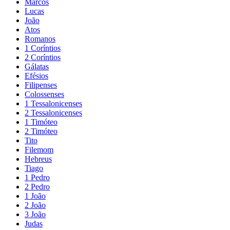
Marcos
Lucas
João
Atos
Romanos
1 Coríntios
2 Coríntios
Gálatas
Efésios
Filipenses
Colossenses
1 Tessalonicenses
2 Tessalonicenses
1 Timóteo
2 Timóteo
Tito
Filemom
Hebreus
Tiago
1 Pedro
2 Pedro
1 João
2 João
3 João
Judas