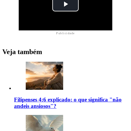
Publicidade
Veja também
Filipenses 4:6 explicado: o que significa "não
andeis ansiosos"?