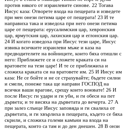
против
някого
от
израилевите
синове
.
22
Тогава
Иисус
каза
:
Отворете
входа
на
пещерата
и
изведете
при
мен
онези
петима
царе
от
пещерата
!
23
И
те
направиха
така
и
изведоха
при
него
онези
петима
царе
от
пещерата
:
ерусалимския
цар
,
хевронския
цар
,
ярмутския
цар
,
лахиския
цар
и
еглонския
цар
.
24
И
когато
изведоха
при
Иисус
тези
царе
,
Иисус
извика
всичките
израилеви
мъже
и
каза
на
предводителите
на
войниците
,
които
бяха
отишли
с
него
:
Приближете
се
и
сложете
краката
си
на
вратовете
на
тези
царе
!
И
те
се
приближиха
и
сложиха
краката
си
на
вратовете
им
.
25
И
Иисус
им
каза
:
Не
се
бойте
и
не
се
страхувайте
;
бъдете
силни
и
смели
,
понеже
така
ще
направи
ГОСПОД
на
всички
ваши
врагове
,
срещу
които
воювате
!
26
И
после
Иисус
ги
удари
и
ги
уби
,
и
ги
обеси
на
пет
дървета
;
и
те
висяха
на
дърветата
до
вечерта
.
27
А
при
залез
слънце
Иисус
заповяда
и
ги
свалиха
от
дърветата
,
и
ги
хвърлиха
в
пещерата
,
където
се
бяха
скрили
,
и
сложиха
големи
камъни
на
входа
на
пещерата
,
които
са
там
и
до
ден
днешен
.
28
В
онзи