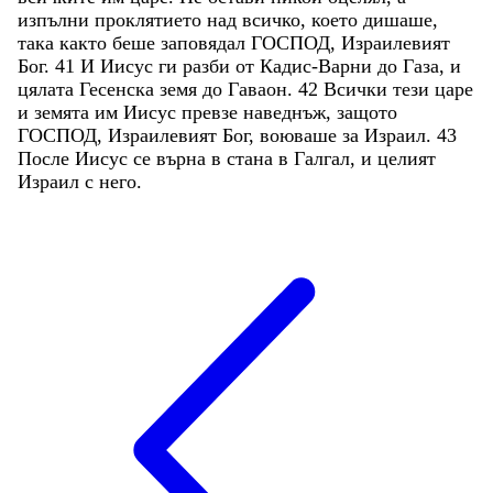
изпълни
проклятието
над
всичко
,
което
дишаше
,
така
както
беше
заповядал
ГОСПОД
,
Израилевият
Бог
.
41
И
Иисус
ги
разби
от
Кадис-Варни
до
Газа
,
и
цялата
Гесенска
земя
до
Гаваон
.
42
Всички
тези
царе
и
земята
им
Иисус
превзе
наведнъж
,
защото
ГОСПОД
,
Израилевият
Бог
,
воюваше
за
Израил
.
43
После
Иисус
се
върна
в
стана
в
Галгал
,
и
целият
Израил
с
него
.