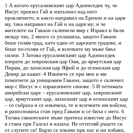
1
А
когато
ерусалимският
цар
Адониседек
чу
,
че
Иисус
превзел
Гай
и
изпълнил
над
него
проклятието
;
и
както
направил
на
Ерихон
и
на
царя
му
,
така
направил
на
Гай
и
на
царя
му
;
и
че
жителите
на
Гаваон
сключили
мир
с
Израил
и
били
между
тях
;
2
много
се
уплашиха
,
защото
Гаваон
беше
голям
град
,
като
един
от
царските
градове
,
и
беше
по-голям
от
Гай
,
и
всичките
му
мъже
бяха
силни
.
3
Затова
ерусалимският
цар
Адониседек
изпрати
до
хевронския
цар
Оам
,
до
ярмутския
цар
Пирам
,
до
лахиския
цар
Яфий
и
до
еглонския
цар
Девир
да
кажат
:
4
Изкачете
се
при
мен
и
ми
помогнете
да
унищожим
Гаваон
,
защото
е
сключил
мир
с
Иисус
и
с
израилевите
синове
.
5
И
петимата
аморейски
царе
–
ерусалимският
цар
,
хевронският
цар
,
ярмутският
цар
,
лахиският
цар
и
еглонският
цар
–
се
събраха
и
се
изкачиха
,
те
и
всичките
им
войски
,
и
разположиха
стан
пред
Гаваон
и
се
биха
с
него
.
6
Тогава
гаваонските
мъже
пратиха
известие
до
Иисус
в
стана
при
Галгал
и
казаха
:
Не
оттегляй
ръцете
си
от
слугите
си
!
Бързо
се
изкачи
при
нас
и
ни
избави
,