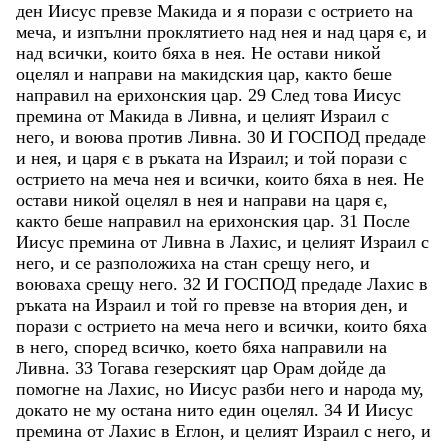
ден
Иисус
превзе
Макида
и
я
порази
с
острието
на
меча
,
и
изпълни
проклятието
над
нея
и
над
царя
є
,
и
над
всички
,
които
бяха
в
нея
.
Не
остави
никой
оцелял
и
направи
на
макидския
цар
,
както
беше
направил
на
ерихонския
цар
.
29
След
това
Иисус
премина
от
Макида
в
Ливна
,
и
целият
Израил
с
него
,
и
воюва
против
Ливна
.
30
И
ГОСПОД
предаде
и
нея
,
и
царя
є
в
ръката
на
Израил
;
и
той
порази
с
острието
на
меча
нея
и
всички
,
които
бяха
в
нея
.
Не
остави
никой
оцелял
в
нея
и
направи
на
царя
є
,
както
беше
направил
на
ерихонския
цар
.
31
После
Иисус
премина
от
Ливна
в
Лахис
,
и
целият
Израил
с
него
,
и
се
разположиха
на
стан
срещу
него
,
и
воюваха
срещу
него
.
32
И
ГОСПОД
предаде
Лахис
в
ръката
на
Израил
и
той
го
превзе
на
втория
ден
,
и
порази
с
острието
на
меча
него
и
всички
,
които
бяха
в
него
,
според
всичко
,
което
бяха
направили
на
Ливна
.
33
Тогава
гезерският
цар
Орам
дойде
да
помогне
на
Лахис
,
но
Иисус
разби
него
и
народа
му
,
докато
не
му
остана
нито
един
оцелял
.
34
И
Иисус
премина
от
Лахис
в
Еглон
,
и
целият
Израил
с
него
,
и