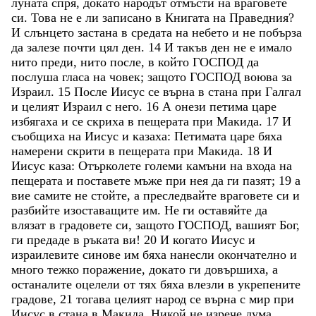
луната
спря
,
докато
народът
отмъсти
на
враговете
си
.
Това
не
е
ли
записано
в
Книгата
на
Праведния
?
И
слънцето
застана
в
средата
на
небето
и
не
побърза
да
залезе
почти
цял
ден
.
14
И
такъв
ден
не
е
имало
нито
преди
,
нито
после
,
в
който
ГОСПОД
да
послуша
гласа
на
човек
;
защото
ГОСПОД
воюва
за
Израил
.
15
После
Иисус
се
върна
в
стана
при
Галгал
и
целият
Израил
с
него
.
16
А
онези
петима
царе
избягаха
и
се
скриха
в
пещерата
при
Макида
.
17
И
съобщиха
на
Иисус
и
казаха
:
Петимата
царе
бяха
намерени
скрити
в
пещерата
при
Макида
.
18
И
Иисус
каза
:
Отърколете
големи
камъни
на
входа
на
пещерата
и
поставете
мъже
при
нея
да
ги
пазят
;
19
а
вие
самите
не
стойте
,
а
преследвайте
враговете
си
и
разбийте
изоставащите
им
.
Не
ги
оставяйте
да
влязат
в
градовете
си
,
защото
ГОСПОД
,
вашият
Бог
,
ги
предаде
в
ръката
ви
!
20
И
когато
Иисус
и
израилевите
синове
им
бяха
нанесли
окончателно
и
много
тежко
поражение
,
докато
ги
довършиха
,
а
останалите
оцелели
от
тях
бяха
влезли
в
укрепените
градове
,
21
тогава
целият
народ
се
върна
с
мир
при
Иисус
в
стана
в
Макида
.
Никой
не
изрече
дума