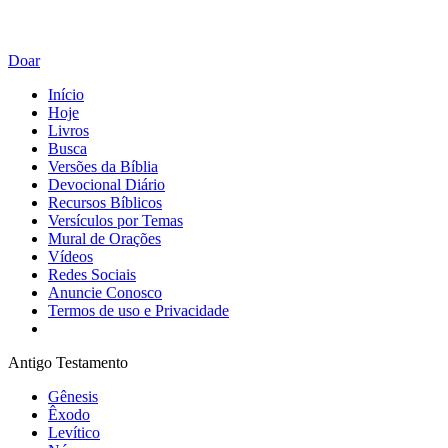
Doar
Início
Hoje
Livros
Busca
Versões da Bíblia
Devocional Diário
Recursos Bíblicos
Versículos por Temas
Mural de Orações
Vídeos
Redes Sociais
Anuncie Conosco
Termos de uso e Privacidade
Antigo Testamento
Gênesis
Êxodo
Levítico