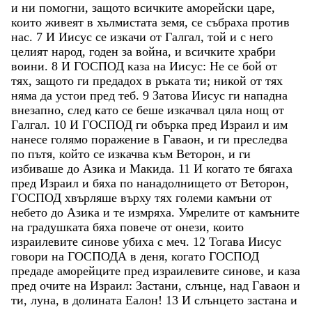
и
ни
помогни
,
защото
всичките
аморейски
царе
,
които
живеят
в
хълмистата
земя
,
се
събраха
против
нас
.
7
И
Иисус
се
изкачи
от
Галгал
,
той
и
с
него
целият
народ
,
годен
за
война
,
и
всичките
храбри
воини
.
8
И
ГОСПОД
каза
на
Иисус
:
Не
се
бой
от
тях
,
защото
ги
предадох
в
ръката
ти
;
никой
от
тях
няма
да
устои
пред
теб
.
9
Затова
Иисус
ги
нападна
внезапно
,
след
като
се
беше
изкачвал
цяла
нощ
от
Галгал
.
10
И
ГОСПОД
ги
обърка
пред
Израил
и
им
нанесе
голямо
поражение
в
Гаваон
,
и
ги
преследва
по
пътя
,
който
се
изкачва
към
Веторон
,
и
ги
избиваше
до
Азика
и
Макида
.
11
И
когато
те
бягаха
пред
Израил
и
бяха
по
нанадолнището
от
Веторон
,
ГОСПОД
хвърляше
върху
тях
големи
камъни
от
небето
до
Азика
и
те
измряха
.
Умрелите
от
камъните
на
градушката
бяха
повече
от
онези
,
които
израилевите
синове
убиха
с
меч
.
12
Тогава
Иисус
говори
на
ГОСПОДА
в
деня
,
когато
ГОСПОД
предаде
аморейците
пред
израилевите
синове
,
и
каза
пред
очите
на
Израил
:
Застани
,
слънце
,
над
Гаваон
и
ти
,
луна
,
в
долината
Еалон
!
13
И
слънцето
застана
и