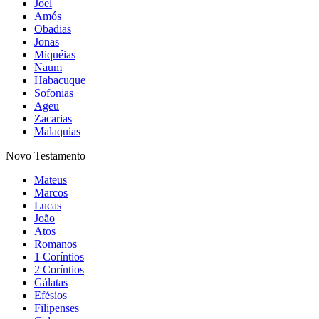
Joel
Amós
Obadias
Jonas
Miquéias
Naum
Habacuque
Sofonias
Ageu
Zacarias
Malaquias
Novo Testamento
Mateus
Marcos
Lucas
João
Atos
Romanos
1 Coríntios
2 Coríntios
Gálatas
Efésios
Filipenses