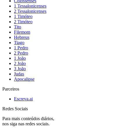
Colossenses
1 Tessalonicenses
2 Tessalonicenses
1 Timóteo
2 Timóteo
Tito
Filemom
Hebreus
Tiago
1 Pedro
2 Pedro
1 João
2 João
3 João
Judas
Apocalipse
Parceiros
Escreva.ai
Redes Sociais
Para mais conteúdos diários,
nos siga nas redes sociais.