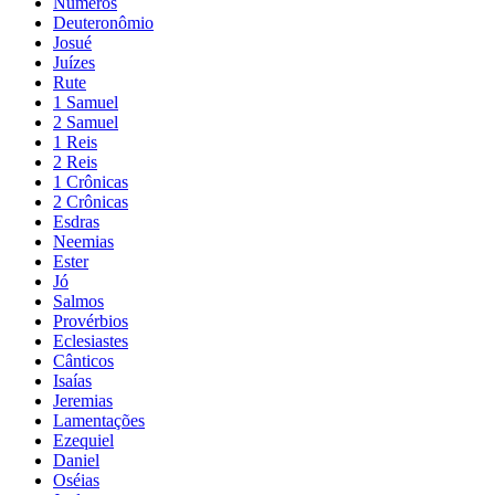
Números
Deuteronômio
Josué
Juízes
Rute
1 Samuel
2 Samuel
1 Reis
2 Reis
1 Crônicas
2 Crônicas
Esdras
Neemias
Ester
Jó
Salmos
Provérbios
Eclesiastes
Cânticos
Isaías
Jeremias
Lamentações
Ezequiel
Daniel
Oséias