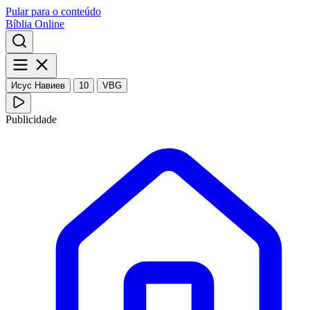
Pular para o conteúdo
Bíblia Online
Исус Навиев
10
VBG
Publicidade