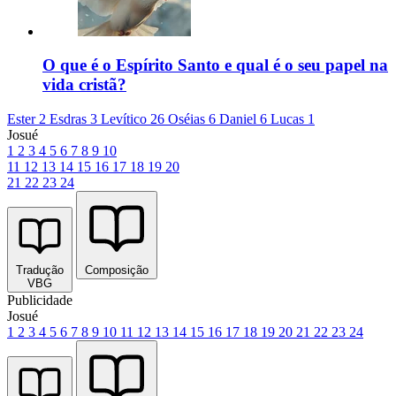
O que é o Espírito Santo e qual é o seu papel na
vida cristã?
Ester 2
Esdras 3
Levítico 26
Oséias 6
Daniel 6
Lucas 1
Josué
1
2
3
4
5
6
7
8
9
10
11
12
13
14
15
16
17
18
19
20
21
22
23
24
Tradução
Composição
VBG
Publicidade
Josué
1
2
3
4
5
6
7
8
9
10
11
12
13
14
15
16
17
18
19
20
21
22
23
24