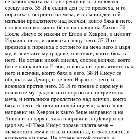
се
разположиха
на
стан
срещу
него
,
и
воюваха
срещу
него
.
35
И
в
същия
ден
те
го
превзеха
,
и
го
поразиха
с
острието
на
меча
;
и
в
същия
ден
той
изпълни
проклятието
над
всички
,
които
бяха
в
него
,
според
всичко
,
което
беше
направил
на
Лахис
.
36
После
Иисус
се
изкачи
от
Еглон
в
Хеврон
,
и
целият
Израил
с
него
,
и
воюваха
срещу
него
.
37
И
го
превзеха
и
поразиха
с
острието
на
меча
него
и
царя
му
,
и
всичките
му
градове
,
и
всички
,
които
бяха
в
него
.
Не
остави
никой
оцелял
,
според
всичко
,
което
беше
направил
на
Еглон
,
и
изпълни
проклятието
над
него
и
всички
,
които
бяха
в
него
.
38
И
Иисус
се
обърна
към
Девир
,
и
целият
Израил
с
него
,
и
воюваха
против
него
.
39
И
го
превзе
с
царя
му
и
всичките
му
градове
и
ги
поразиха
с
острието
на
меча
,
и
изпълниха
проклятието
над
всички
,
които
бяха
в
него
.
Не
остави
никой
оцелял
;
както
беше
направил
на
Хеврон
и
както
беше
направил
и
на
Ливна
и
на
царя
є
,
така
направи
и
на
Девир
и
на
царя
му
.
40
Така
Иисус
порази
цялата
земя
–
хълмистата
земя
и
юга
,
и
низината
,
и
склоновете
,
и
всичките
им
царе
.
Не
остави
никой
оцелял
,
а