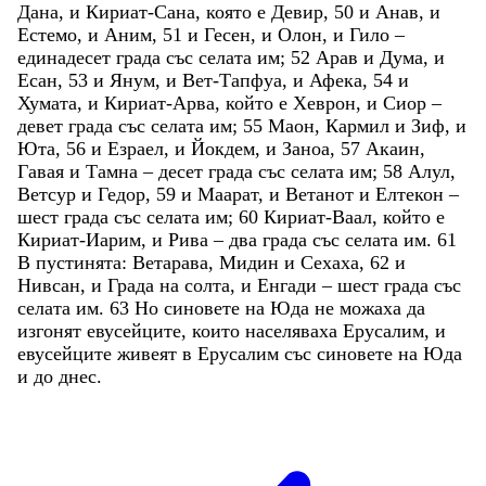
Дана
,
и
Кириат-Сана
,
която
е
Девир
,
50
и
Анав
,
и
Естемо
,
и
Аним
,
51
и
Гесен
,
и
Олон
,
и
Гило
–
единадесет
града
със
селата
им
;
52
Арав
и
Дума
,
и
Есан
,
53
и
Янум
,
и
Вет-Тапфуа
,
и
Афека
,
54
и
Хумата
,
и
Кириат-Арва
,
който
е
Хеврон
,
и
Сиор
–
девет
града
със
селата
им
;
55
Маон
,
Кармил
и
Зиф
,
и
Юта
,
56
и
Езраел
,
и
Йокдем
,
и
Заноа
,
57
Акаин
,
Гавая
и
Тамна
–
десет
града
със
селата
им
;
58
Алул
,
Ветсур
и
Гедор
,
59
и
Маарат
,
и
Ветанот
и
Елтекон
–
шест
града
със
селата
им
;
60
Кириат-Ваал
,
който
е
Кириат-Иарим
,
и
Рива
–
два
града
със
селата
им
.
61
В
пустинята
:
Ветарава
,
Мидин
и
Сехаха
,
62
и
Нивсан
,
и
Града
на
солта
,
и
Енгади
–
шест
града
със
селата
им
.
63
Но
синовете
на
Юда
не
можаха
да
изгонят
евусейците
,
които
населяваха
Ерусалим
,
и
евусейците
живеят
в
Ерусалим
със
синовете
на
Юда
и
до
днес
.