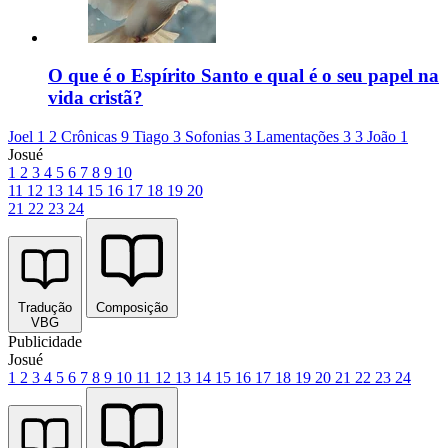
O que é o Espírito Santo e qual é o seu papel na
vida cristã?
Joel 1
2 Crônicas 9
Tiago 3
Sofonias 3
Lamentações 3
3 João 1
Josué
1
2
3
4
5
6
7
8
9
10
11
12
13
14
15
16
17
18
19
20
21
22
23
24
Tradução
Composição
VBG
Publicidade
Josué
1
2
3
4
5
6
7
8
9
10
11
12
13
14
15
16
17
18
19
20
21
22
23
24