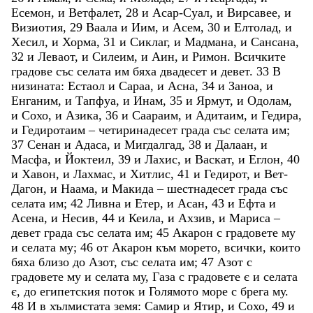
Есемон
,
и
Ветфалет
,
28
и
Асар-Суал
,
и
Вирсавее
,
и
Визиотия
,
29
Ваала
и
Иим
,
и
Асем
,
30
и
Елтолад
,
и
Хесил
,
и
Хорма
,
31
и
Сиклаг
,
и
Мадмана
,
и
Сансана
,
32
и
Леваот
,
и
Силеим
,
и
Аин
,
и
Римон
.
Всичките
градове
със
селата
им
бяха
двадесет
и
девет
.
33
В
низината
:
Естаол
и
Сараа
,
и
Асна
,
34
и
Заноа
,
и
Енганим
,
и
Тапфуа
,
и
Инам
,
35
и
Ярмут
,
и
Одолам
,
и
Сохо
,
и
Азика
,
36
и
Саараим
,
и
Адитаим
,
и
Гедира
,
и
Гедиротаим
–
четиринадесет
града
със
селата
им
;
37
Сенан
и
Адаса
,
и
Мигдалгад
,
38
и
Далаан
,
и
Масфа
,
и
Йоктеил
,
39
и
Лахис
,
и
Васкат
,
и
Еглон
,
40
и
Хавон
,
и
Лахмас
,
и
Хитлис
,
41
и
Гедирот
,
и
Вет-
Дагон
,
и
Наама
,
и
Макида
–
шестнадесет
града
със
селата
им
;
42
Ливна
и
Етер
,
и
Асан
,
43
и
Ефта
и
Асена
,
и
Несив
,
44
и
Кеила
,
и
Ахзив
,
и
Мариса
–
девет
града
със
селата
им
;
45
Акарон
с
градовете
му
и
селата
му
;
46
от
Акарон
към
морето
,
всички
,
които
бяха
близо
до
Азот
,
със
селата
им
;
47
Азот
с
градовете
му
и
селата
му
,
Газа
с
градовете
є
и
селата
є
,
до
египетския
поток
и
Голямото
море
с
брега
му
.
48
И
в
хълмистата
земя
:
Самир
и
Ятир
,
и
Сохо
,
49
и