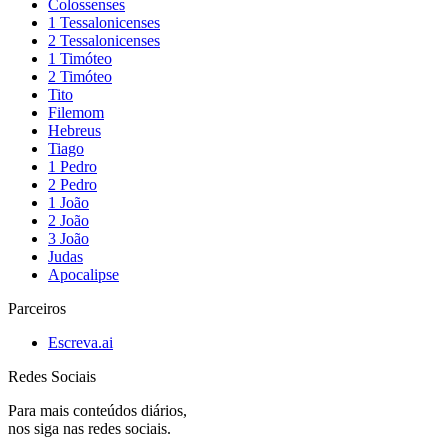
Colossenses
1 Tessalonicenses
2 Tessalonicenses
1 Timóteo
2 Timóteo
Tito
Filemom
Hebreus
Tiago
1 Pedro
2 Pedro
1 João
2 João
3 João
Judas
Apocalipse
Parceiros
Escreva.ai
Redes Sociais
Para mais conteúdos diários,
nos siga nas redes sociais.