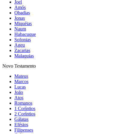
Joel
Amós
Obadias
Jonas
Miquéias
Naum
Habacuque
Sofonias
Ageu
Zacarias
Malaquias
Novo Testamento
Mateus
Marcos
Lucas
João
Atos
Romanos
1 Coríntios
2 Coríntios
Gálatas
Efésios
Filipenses