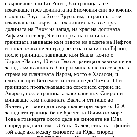
свършваше
при
Ен-Рогил
;
8
и
границата
се
изкачваше
през
долината
на
Еномовия
син
до
южния
склон
на
Евус
,
който
е
Ерусалим
;
и
границата
се
изкачваше
на
върха
на
планината
,
която
е
пред
долината
на
Еном
на
запад
,
на
края
на
долината
Рафаим
на
север
;
9
и
от
върха
на
планината
границата
завиваше
към
извора
на
водите
на
Нефтоя
и
продължаваше
до
градовете
на
планината
Ефрон
;
после
границата
завиваше
към
Ваала
,
която
е
Кириат-Иарим
;
10
и
от
Ваала
границата
завиваше
на
запад
към
планината
Сиир
и
минаваше
по
северната
страна
на
планината
Иарим
,
която
е
Хасалон
,
и
слизаше
при
Ветсемес
,
и
отиваше
до
Тамна
;
11
и
границата
продължаваше
на
северната
страна
на
Акарон
;
после
границата
завиваше
към
Сикрон
и
минаваше
към
планината
Ваала
и
стигаше
до
Явнеил
;
и
границата
свършваше
при
морето
.
12
А
западната
граница
беше
брегът
на
Голямото
море
.
Това
е
границата
около
дела
на
синовете
на
Юда
според
родовете
им
.
13
А
на
Халев
,
сина
на
Ефоний
,
той
даде
дял
между
синовете
на
Юда
,
според