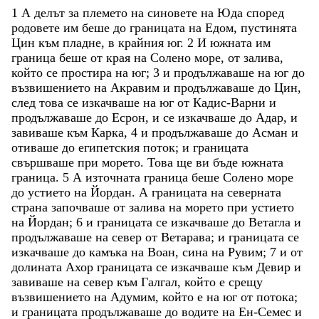
1
А
делът
за
племето
на
синовете
на
Юда
според
родовете
им
беше
до
границата
на
Едом
,
пустинята
Цин
към
пладне
,
в
крайния
юг
.
2
И
южната
им
граница
беше
от
края
на
Солено
море
,
от
залива
,
който
се
простира
на
юг
;
3
и
продължаваше
на
юг
до
възвишението
на
Акравим
и
продължаваше
до
Цин
,
след
това
се
изкачваше
на
юг
от
Кадис-Варни
и
продължаваше
до
Есрон
,
и
се
изкачваше
до
Адар
,
и
завиваше
към
Карка
,
4
и
продължаваше
до
Асман
и
отиваше
до
египетския
поток
;
и
границата
свършваше
при
морето
.
Това
ще
ви
бъде
южната
граница
.
5
А
източната
граница
беше
Солено
море
до
устието
на
Йордан
.
А
границата
на
северната
страна
започваше
от
залива
на
морето
при
устието
на
Йордан
;
6
и
границата
се
изкачваше
до
Ветагла
и
продължаваше
на
север
от
Ветарава
;
и
границата
се
изкачваше
до
камъка
на
Воан
,
сина
на
Рувим
;
7
и
от
долината
Ахор
границата
се
изкачваше
към
Девир
и
завиваше
на
север
към
Галгал
,
който
е
срещу
възвишението
на
Адумим
,
който
е
на
юг
от
потока
;
и
границата
продължаваше
до
водите
на
Ен-Семес
и