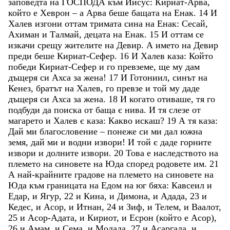
заповедта
на
ГОСПОДА
към
Иисус
:
Кириат-Арва
,
който
е
Хеврон
–
а
Арва
беше
бащата
на
Енак
.
14
И
Халев
изгони
оттам
тримата
сина
на
Енак
:
Сесай
,
Ахиман
и
Талмай
,
децата
на
Енак
.
15
И
оттам
се
изкачи
срещу
жителите
на
Девир
.
А
името
на
Девир
преди
беше
Кириат-Сефер
.
16
И
Халев
каза
:
Който
победи
Кириат-Сефер
и
го
превземе
,
ще
му
дам
дъщеря
си
Ахса
за
жена
!
17
И
Готониил
,
синът
на
Кенез
,
братът
на
Халев
,
го
превзе
и
той
му
даде
дъщеря
си
Ахса
за
жена
.
18
И
когато
отиваше
,
тя
го
подбуди
да
поиска
от
баща
є
нива
.
И
тя
слезе
от
магарето
и
Халев
є
каза
:
Какво
искаш
?
19
А
тя
каза
:
Дай
ми
благословение
–
понеже
си
ми
дал
южна
земя
,
дай
ми
и
водни
извори
!
И
той
є
даде
горните
извори
и
долните
извори
.
20
Това
е
наследството
на
племето
на
синовете
на
Юда
според
родовете
им
.
21
А
най-крайните
градове
на
племето
на
синовете
на
Юда
към
границата
на
Едом
на
юг
бяха
:
Кавсеил
и
Едар
,
и
Ягур
,
22
и
Кина
,
и
Димона
,
и
Адада
,
23
и
Кедес
,
и
Асор
,
и
Итнан
,
24
и
Зиф
,
и
Телем
,
и
Ваалот
,
25
и
Асор-Адата
,
и
Кириот
,
и
Есрон
(
който
е
Асор
)
,
26
и
Амам
,
и
Сема
,
и
Молада
,
27
и
Асаргада
,
и