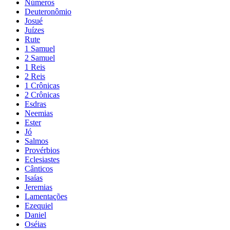
Números
Deuteronômio
Josué
Juízes
Rute
1 Samuel
2 Samuel
1 Reis
2 Reis
1 Crônicas
2 Crônicas
Esdras
Neemias
Ester
Jó
Salmos
Provérbios
Eclesiastes
Cânticos
Isaías
Jeremias
Lamentações
Ezequiel
Daniel
Oséias