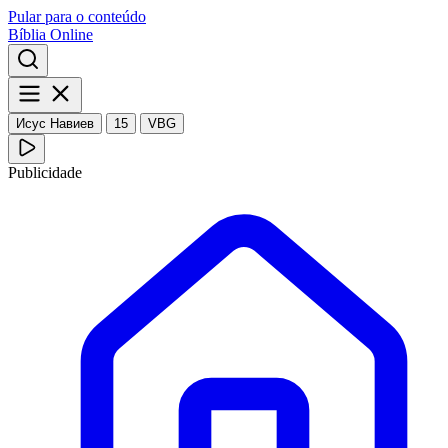
Pular para o conteúdo
Bíblia Online
Исус Навиев
15
VBG
Publicidade