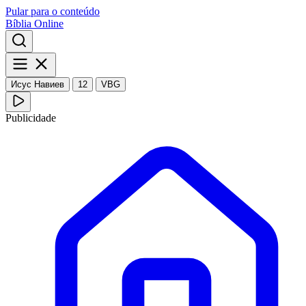
Pular para o conteúdo
Bíblia Online
Исус Навиев
12
VBG
Publicidade