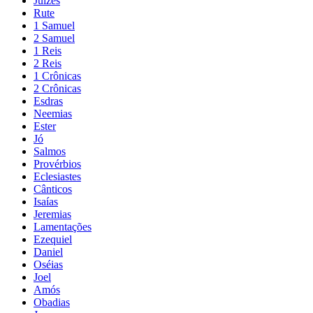
Juízes
Rute
1 Samuel
2 Samuel
1 Reis
2 Reis
1 Crônicas
2 Crônicas
Esdras
Neemias
Ester
Jó
Salmos
Provérbios
Eclesiastes
Cânticos
Isaías
Jeremias
Lamentações
Ezequiel
Daniel
Oséias
Joel
Amós
Obadias