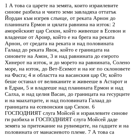
1
А
това
са
царете
на
земята
,
които
израилевите
синове
разбиха
и
чиито
земи
завладяха
оттатък
Йордан
към
изгрев
слънце
,
от
реката
Арнон
до
планината
Ермон
и
цялата
равнина
на
изток
:
2
аморейският
цар
Сихон
,
който
живееше
в
Есевон
и
владееше
от
Ароир
,
който
е
на
брега
на
реката
Арнон
,
от
средата
на
реката
и
над
половината
Галаад
до
реката
Явок
,
който
е
границата
на
синовете
на
Амон
,
3
и
над
равнината
до
езерото
Хинерот
на
изток
,
и
до
морето
на
равнината
,
Солено
море
,
на
изток
,
до
Вет-Есимот
и
на
юг
по
склоновете
на
Фасга
;
4
и
областта
на
васанския
цар
Ог
,
който
беше
останал
от
великаните
и
живееше
в
Астарот
и
в
Едраи
,
5
и
владееше
над
планината
Ермон
и
над
Салха
,
и
над
целия
Васан
,
до
границата
на
гесурците
и
на
маахатците
,
и
над
половината
Галаад
до
границата
на
есевонския
цар
Сихон
.
6
ГОСПОДНИЯТ
слуга
Мойсей
и
израилевите
синове
ги
разбиха
и
ГОСПОДНИЯТ
слуга
Мойсей
даде
земята
за
притежание
на
рувимците
,
на
гадците
и
на
половината
от
манасиевото
племе
.
7
А
това
са