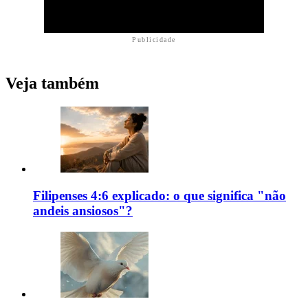
Publicidade
Veja também
Filipenses 4:6 explicado: o que significa "não
andeis ansiosos"?