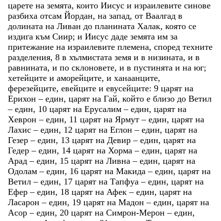
царете
на
земята
,
които
Иисус
и
израилевите
синове
разбиха
отсам
Йордан
,
на
запад
,
от
Ваалгад
в
долината
на
Ливан
до
планината
Халак
,
която
се
издига
към
Сиир
;
и
Иисус
даде
земята
им
за
притежание
на
израилевите
племена
,
според
техните
разделения
,
8
в
хълмистата
земя
и
в
низината
,
и
в
равнината
,
и
по
склоновете
,
и
в
пустинята
и
на
юг
;
хетейците
и
аморейците
,
и
ханаанците
,
ферезейците
,
евейците
и
евусейците
:
9
царят
на
Ерихон
–
един
,
царят
на
Гай
,
който
е
близо
до
Ветил
–
един
,
10
царят
на
Ерусалим
–
един
,
царят
на
Хеврон
–
един
,
11
царят
на
Ярмут
–
един
,
царят
на
Лахис
–
един
,
12
царят
на
Еглон
–
един
,
царят
на
Гезер
–
един
,
13
царят
на
Девир
–
един
,
царят
на
Гедер
–
един
,
14
царят
на
Хорма
–
един
,
царят
на
Арад
–
един
,
15
царят
на
Ливна
–
един
,
царят
на
Одолам
–
един
,
16
царят
на
Макида
–
един
,
царят
на
Ветил
–
един
,
17
царят
на
Тапфуа
–
един
,
царят
на
Ефер
–
един
,
18
царят
на
Афек
–
един
,
царят
на
Ласарон
–
един
,
19
царят
на
Мадон
–
един
,
царят
на
Асор
–
един
,
20
царят
на
Симрон-Мерон
–
един
,