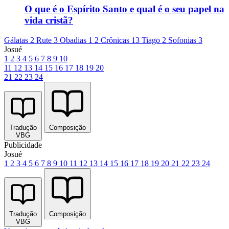
O que é o Espírito Santo e qual é o seu papel na
vida cristã?
Gálatas 2
Rute 3
Obadias 1
2 Crônicas 13
Tiago 2
Sofonias 3
Josué
1
2
3
4
5
6
7
8
9
10
11
12
13
14
15
16
17
18
19
20
21
22
23
24
Tradução
Composição
VBG
Publicidade
Josué
1
2
3
4
5
6
7
8
9
10
11
12
13
14
15
16
17
18
19
20
21
22
23
24
Tradução
Composição
VBG