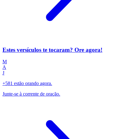
Estes versículos te tocaram? Ore agora!
M
A
J
+581 estão orando agora.
Junte-se à corrente de oração.