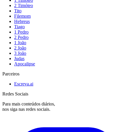
1 Timóteo
2 Timóteo
Tito
Filemom
Hebreus
Tiago
1 Pedro
2 Pedro
1 João
2 João
3 João
Judas
Apocalipse
Parceiros
Escreva.ai
Redes Sociais
Para mais conteúdos diários,
nos siga nas redes sociais.