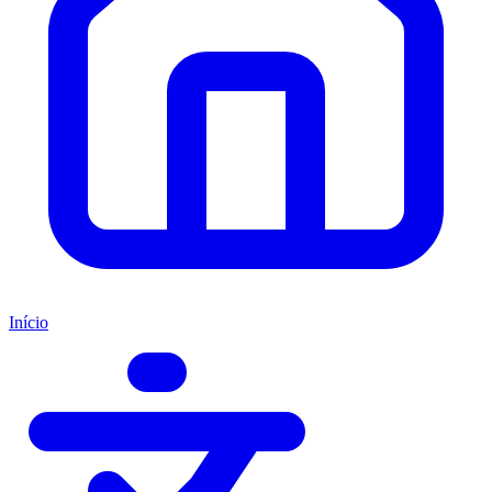
Início