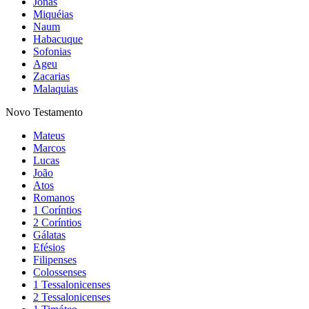
Jonas
Miquéias
Naum
Habacuque
Sofonias
Ageu
Zacarias
Malaquias
Novo Testamento
Mateus
Marcos
Lucas
João
Atos
Romanos
1 Coríntios
2 Coríntios
Gálatas
Efésios
Filipenses
Colossenses
1 Tessalonicenses
2 Tessalonicenses