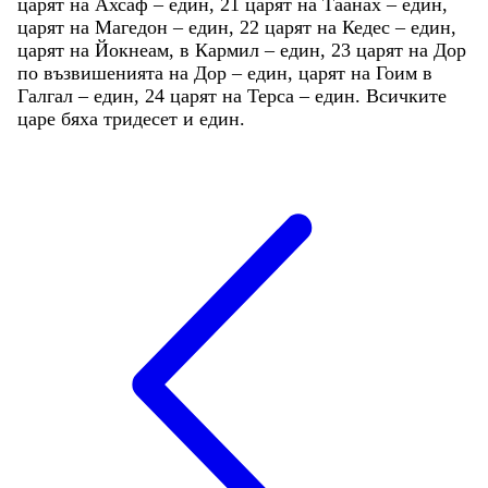
царят
на
Ахсаф
–
един
,
21
царят
на
Таанах
–
един
,
царят
на
Магедон
–
един
,
22
царят
на
Кедес
–
един
,
царят
на
Йокнеам
,
в
Кармил
–
един
,
23
царят
на
Дор
по
възвишенията
на
Дор
–
един
,
царят
на
Гоим
в
Галгал
–
един
,
24
царят
на
Терса
–
един
.
Всичките
царе
бяха
тридесет
и
един
.