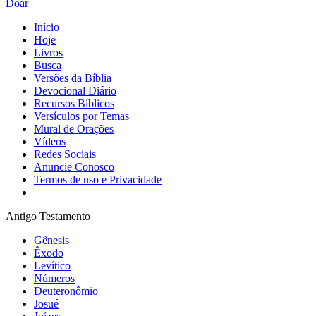
Doar
Início
Hoje
Livros
Busca
Versões da Bíblia
Devocional Diário
Recursos Bíblicos
Versículos por Temas
Mural de Orações
Vídeos
Redes Sociais
Anuncie Conosco
Termos de uso e Privacidade
Antigo Testamento
Gênesis
Êxodo
Levítico
Números
Deuteronômio
Josué