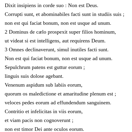
Dixit
insipiens
in
corde
suo
:
Non
est
Deus
.
Corrupti
sunt
,
et
abominabiles
facti
sunt
in
studiis
suis
;
non
est
qui
faciat
bonum
,
non
est
usque
ad
unum
.
2
Dominus
de
cælo
prospexit
super
filios
hominum
,
ut
videat
si
est
intelligens
,
aut
requirens
Deum
.
3
Omnes
declinaverunt
,
simul
inutiles
facti
sunt
.
Non
est
qui
faciat
bonum
,
non
est
usque
ad
unum
.
Sepulchrum
patens
est
guttur
eorum
;
linguis
suis
dolose
agebant
.
Venenum
aspidum
sub
labiis
eorum
,
quorum
os
maledictione
et
amaritudine
plenum
est
;
veloces
pedes
eorum
ad
effundendum
sanguinem
.
Contritio
et
infelicitas
in
viis
eorum
,
et
viam
pacis
non
cognoverunt
;
non
est
timor
Dei
ante
oculos
eorum
.