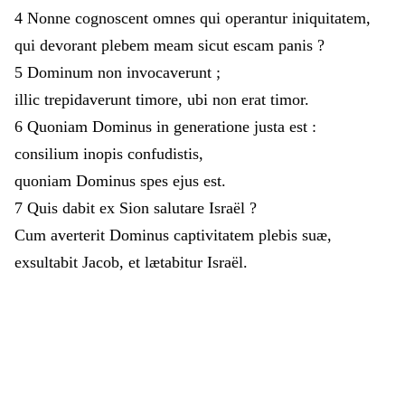
4
Nonne
cognoscent
omnes
qui
operantur
iniquitatem
,
qui
devorant
plebem
meam
sicut
escam
panis
?
5
Dominum
non
invocaverunt
;
illic
trepidaverunt
timore
,
ubi
non
erat
timor
.
6
Quoniam
Dominus
in
generatione
justa
est
:
consilium
inopis
confudistis
,
quoniam
Dominus
spes
ejus
est
.
7
Quis
dabit
ex
Sion
salutare
Israël
?
Cum
averterit
Dominus
captivitatem
plebis
suæ
,
exsultabit
Jacob
,
et
lætabitur
Israël
.