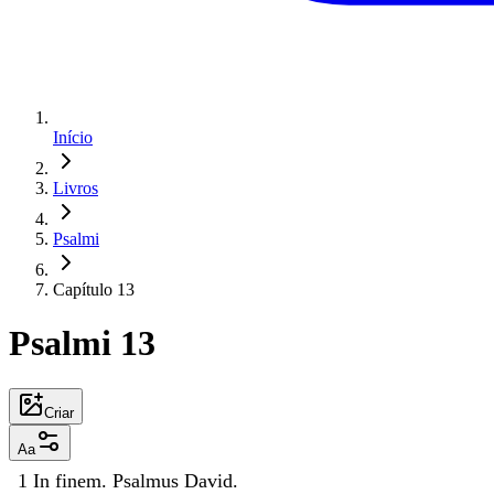
Início
Livros
Psalmi
Capítulo 13
Psalmi 13
Criar
Aa
1
In
finem
.
Psalmus
David
.