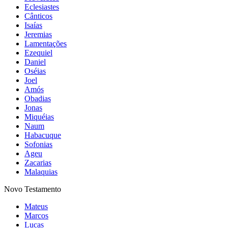
Eclesiastes
Cânticos
Isaías
Jeremias
Lamentações
Ezequiel
Daniel
Oséias
Joel
Amós
Obadias
Jonas
Miquéias
Naum
Habacuque
Sofonias
Ageu
Zacarias
Malaquias
Novo Testamento
Mateus
Marcos
Lucas