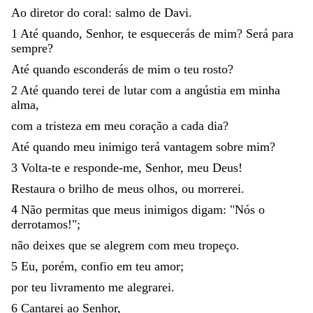
Ao
diretor
do
coral
:
salmo
de
Davi
.
1
Até
quando
,
Senhor
,
te
esquecerás
de
mim
?
Será
para
sempre
?
Até
quando
esconderás
de
mim
o
teu
rosto
?
2
Até
quando
terei
de
lutar
com
a
angústia
em
minha
alma
,
com
a
tristeza
em
meu
coração
a
cada
dia
?
Até
quando
meu
inimigo
terá
vantagem
sobre
mim
?
3
Volta-te
e
responde-me
,
Senhor
,
meu
Deus
!
Restaura
o
brilho
de
meus
olhos
,
ou
morrerei
.
4
Não
permitas
que
meus
inimigos
digam
:
"
Nós
o
derrotamos
!
"
;
não
deixes
que
se
alegrem
com
meu
tropeço
.
5
Eu
,
porém
,
confio
em
teu
amor
;
por
teu
livramento
me
alegrarei
.
6
Cantarei
ao
Senhor
,