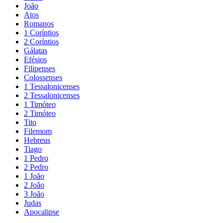
João
Atos
Romanos
1 Coríntios
2 Coríntios
Gálatas
Efésios
Filipenses
Colossenses
1 Tessalonicenses
2 Tessalonicenses
1 Timóteo
2 Timóteo
Tito
Filemom
Hebreus
Tiago
1 Pedro
2 Pedro
1 João
2 João
3 João
Judas
Apocalipse