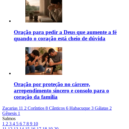
Oração para pedir a Deus que aumente a fé
quando o coração está cheio de dúvida
Oração por proteção no cárcere,
arrependimento sincero e consolo para o
coração da família
Zacarias 11
2 Coríntios 8
Cânticos 6
Habacuque 3
Gálatas 2
Gênesis 1
Salmos
1
2
3
4
5
6
7
8
9
10
11
12
13
14
15
16
17
18
19
20