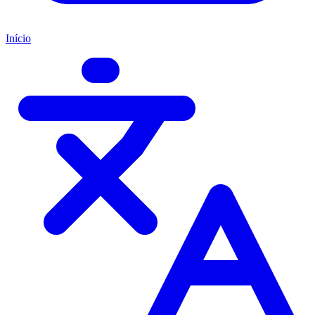
Início