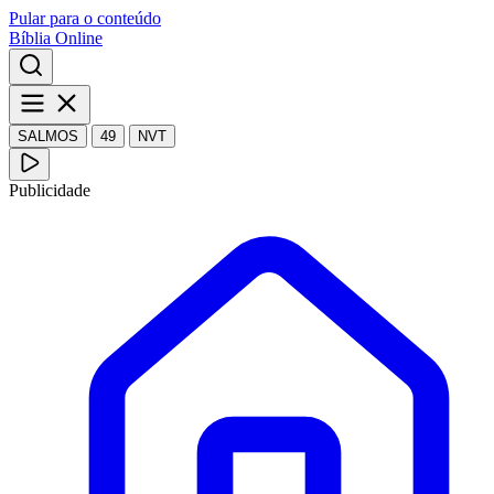
Pular para o conteúdo
Bíblia Online
SALMOS
49
NVT
Publicidade