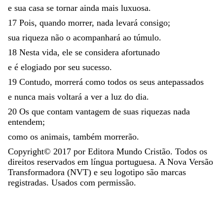
e
sua
casa
se
tornar
ainda
mais
luxuosa
.
17
Pois
,
quando
morrer
,
nada
levará
consigo
;
sua
riqueza
não
o
acompanhará
ao
túmulo
.
18
Nesta
vida
,
ele
se
considera
afortunado
e
é
elogiado
por
seu
sucesso
.
19
Contudo
,
morrerá
como
todos
os
seus
antepassados
e
nunca
mais
voltará
a
ver
a
luz
do
dia
.
20
Os
que
contam
vantagem
de
suas
riquezas
nada
entendem
;
como
os
animais
,
também
morrerão
.
Copyright©
2017
por Editora Mundo Cristão. Todos os
direitos reservados em língua portuguesa. A Nova Versão
Transformadora (NVT) e seu logotipo são marcas
registradas. Usados com permissão.