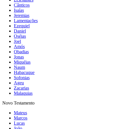
Cânticos
Isaías
Jeremias
Lamentações
Ezequiel
Daniel
Oséias
Joel
Amós
Obadias
Jonas
Miquéias
Naum
Habacuque
Sofonias
Ageu
Zacarias
Malaquias
Novo Testamento
Mateus
Marcos
Lucas
João