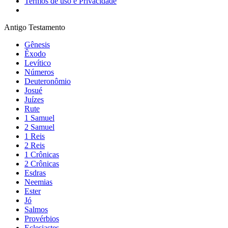
Termos de uso e Privacidade
Antigo Testamento
Gênesis
Êxodo
Levítico
Números
Deuteronômio
Josué
Juízes
Rute
1 Samuel
2 Samuel
1 Reis
2 Reis
1 Crônicas
2 Crônicas
Esdras
Neemias
Ester
Jó
Salmos
Provérbios
Eclesiastes