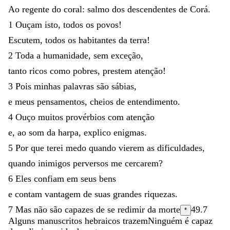
Ao
regente
do
coral
:
salmo
dos
descendentes
de
Corá
.
1
Ouçam
isto
,
todos
os
povos
!
Escutem
,
todos
os
habitantes
da
terra
!
2
Toda
a
humanidade
,
sem
exceção
,
tanto
ricos
como
pobres
,
prestem
atenção
!
3
Pois
minhas
palavras
são
sábias
,
e
meus
pensamentos
,
cheios
de
entendimento
.
4
Ouço
muitos
provérbios
com
atenção
e
,
ao
som
da
harpa
,
explico
enigmas
.
5
Por
que
terei
medo
quando
vierem
as
dificuldades
,
quando
inimigos
perversos
me
cercarem
?
6
Eles
confiam
em
seus
bens
e
contam
vantagem
de
suas
grandes
riquezas
.
7
Mas
não
são
capazes
de
se
redimir
da
morte
49.7
*
Alguns manuscritos hebraicos trazem
Ninguém é capaz