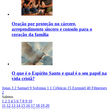
Oração por proteção no cárcere,
arrependimento sincero e consolo para o
coração da família
O que é o Espírito Santo e qual é o seu papel na
vida cristã?
Jonas 3
2 Samuel 9
Sofonias 1
1 Crônicas 15
Ezequiel 40
Filipenses
2
Salmos
1
2
3
4
5
6
7
8
9
10
11
12
13
14
15
16
17
18
19
20