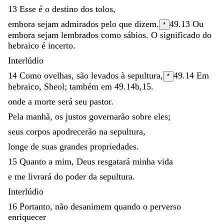
13
Esse
é
o
destino
dos
tolos
,
embora
sejam
admirados
pelo
que
dizem
.
49.13
Ou
*
embora sejam lembrados como sábios
. O significado do
hebraico é incerto.
Interlúdio
14
Como
ovelhas
,
são
levados
à
sepultura
,
49.14
Em
*
hebraico,
Sheol
; também em 49.14b,15.
onde
a
morte
será
seu
pastor
.
Pela
manhã
,
os
justos
governarão
sobre
eles
;
seus
corpos
apodrecerão
na
sepultura
,
longe
de
suas
grandes
propriedades
.
15
Quanto
a
mim
,
Deus
resgatará
minha
vida
e
me
livrará
do
poder
da
sepultura
.
Interlúdio
16
Portanto
,
não
desanimem
quando
o
perverso
enriquecer