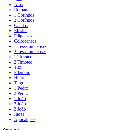
Atos
Romanos
1 Coríntios
2 Coríntios
Gálatas
Efésios
Filipenses
Colossenses
1 Tessalonicenses
2 Tessalonicenses
1 Timóteo
2 Timóteo
Tito
Filemom
Hebreus
Tiago
1 Pedro
2 Pedro
1 João
2 João
3 João
Judas
Apocalipse
Parceiros