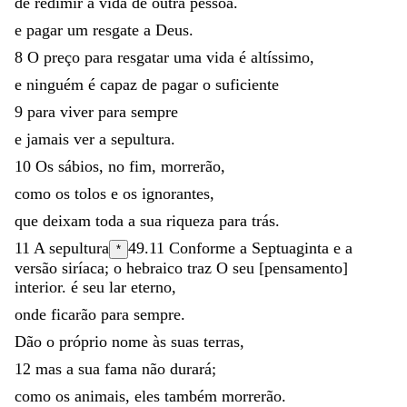
de redimir a vida de outra pessoa
.
e
pagar
um
resgate
a
Deus
.
8
O
preço
para
resgatar
uma
vida
é
altíssimo
,
e
ninguém
é
capaz
de
pagar
o
suficiente
9
para
viver
para
sempre
e
jamais
ver
a
sepultura
.
10
Os
sábios
,
no
fim
,
morrerão
,
como
os
tolos
e
os
ignorantes
,
que
deixam
toda
a
sua
riqueza
para
trás
.
11
A
sepultura
49.11
Conforme a Septuaginta e a
*
versão siríaca; o hebraico traz
O seu [pensamento]
interior
.
é
seu
lar
eterno
,
onde
ficarão
para
sempre
.
Dão
o
próprio
nome
às
suas
terras
,
12
mas
a
sua
fama
não
durará
;
como
os
animais
,
eles
também
morrerão
.