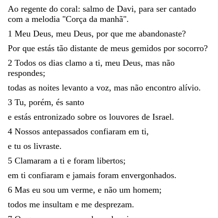
Ao
regente
do
coral
:
salmo
de
Davi
,
para
ser
cantado
com
a
melodia
"
Corça
da
manhã
"
.
1
Meu
Deus
,
meu
Deus
,
por
que
me
abandonaste
?
Por
que
estás
tão
distante
de
meus
gemidos
por
socorro
?
2
Todos
os
dias
clamo
a
ti
,
meu
Deus
,
mas
não
respondes
;
todas
as
noites
levanto
a
voz
,
mas
não
encontro
alívio
.
3
Tu
,
porém
,
és
santo
e
estás
entronizado
sobre
os
louvores
de
Israel
.
4
Nossos
antepassados
confiaram
em
ti
,
e
tu
os
livraste
.
5
Clamaram
a
ti
e
foram
libertos
;
em
ti
confiaram
e
jamais
foram
envergonhados
.
6
Mas
eu
sou
um
verme
,
e
não
um
homem
;
todos
me
insultam
e
me
desprezam
.