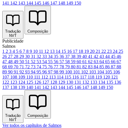
141
142
143
144
145
146
147
148
149
150
Tradução
Composição
NVT
Publicidade
Salmos
1
2
3
4
5
6
7
8
9
10
11
12
13
14
15
16
17
18
19
20
21
22
23
24
25
26
27
28
29
30
31
32
33
34
35
36
37
38
39
40
41
42
43
44
45
46
47
48
49
50
51
52
53
54
55
56
57
58
59
60
61
62
63
64
65
66
67
68
69
70
71
72
73
74
75
76
77
78
79
80
81
82
83
84
85
86
87
88
89
90
91
92
93
94
95
96
97
98
99
100
101
102
103
104
105
106
107
108
109
110
111
112
113
114
115
116
117
118
119
120
121
122
123
124
125
126
127
128
129
130
131
132
133
134
135
136
137
138
139
140
141
142
143
144
145
146
147
148
149
150
Tradução
Composição
NVT
Ver todos os capítulos de Salmos