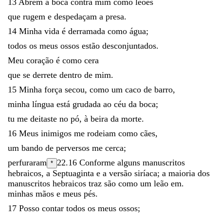
13
Abrem
a
boca
contra
mim
como
leões
que
rugem
e
despedaçam
a
presa
.
14
Minha
vida
é
derramada
como
água
;
todos
os
meus
ossos
estão
desconjuntados
.
Meu
coração
é
como
cera
que
se
derrete
dentro
de
mim
.
15
Minha
força
secou
,
como
um
caco
de
barro
,
minha
língua
está
grudada
ao
céu
da
boca
;
tu
me
deitaste
no
pó
,
à
beira
da
morte
.
16
Meus
inimigos
me
rodeiam
como
cães
,
um
bando
de
perversos
me
cerca
;
perfuraram
22.16
Conforme alguns manuscritos
*
hebraicos, a Septuaginta e a versão siríaca; a maioria dos
manuscritos hebraicos traz
são como um leão em
.
minhas
mãos
e
meus
pés
.
17
Posso
contar
todos
os
meus
ossos
;