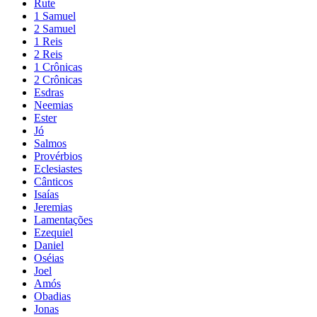
Rute
1 Samuel
2 Samuel
1 Reis
2 Reis
1 Crônicas
2 Crônicas
Esdras
Neemias
Ester
Jó
Salmos
Provérbios
Eclesiastes
Cânticos
Isaías
Jeremias
Lamentações
Ezequiel
Daniel
Oséias
Joel
Amós
Obadias
Jonas