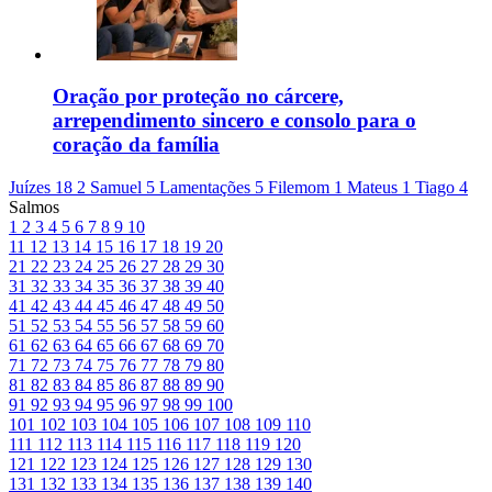
Oração por proteção no cárcere,
arrependimento sincero e consolo para o
coração da família
Juízes 18
2 Samuel 5
Lamentações 5
Filemom 1
Mateus 1
Tiago 4
Salmos
1
2
3
4
5
6
7
8
9
10
11
12
13
14
15
16
17
18
19
20
21
22
23
24
25
26
27
28
29
30
31
32
33
34
35
36
37
38
39
40
41
42
43
44
45
46
47
48
49
50
51
52
53
54
55
56
57
58
59
60
61
62
63
64
65
66
67
68
69
70
71
72
73
74
75
76
77
78
79
80
81
82
83
84
85
86
87
88
89
90
91
92
93
94
95
96
97
98
99
100
101
102
103
104
105
106
107
108
109
110
111
112
113
114
115
116
117
118
119
120
121
122
123
124
125
126
127
128
129
130
131
132
133
134
135
136
137
138
139
140