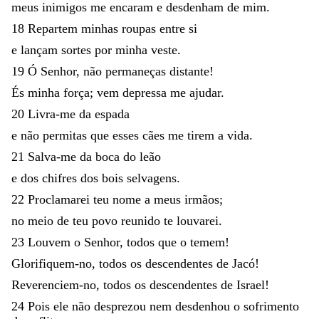
meus
inimigos
me
encaram
e
desdenham
de
mim
.
18
Repartem
minhas
roupas
entre
si
e
lançam
sortes
por
minha
veste
.
19
Ó
Senhor
,
não
permaneças
distante
!
És
minha
força
;
vem
depressa
me
ajudar
.
20
Livra-me
da
espada
e
não
permitas
que
esses
cães
me
tirem
a
vida
.
21
Salva-me
da
boca
do
leão
e
dos
chifres
dos
bois
selvagens
.
22
Proclamarei
teu
nome
a
meus
irmãos
;
no
meio
de
teu
povo
reunido
te
louvarei
.
23
Louvem
o
Senhor
,
todos
que
o
temem
!
Glorifiquem-no
,
todos
os
descendentes
de
Jacó
!
Reverenciem-no
,
todos
os
descendentes
de
Israel
!
24
Pois
ele
não
desprezou
nem
desdenhou
o
sofrimento