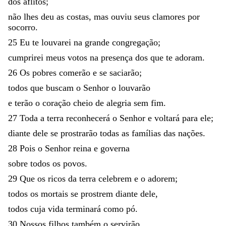
dos
aflitos
;
não
lhes
deu
as
costas
,
mas
ouviu
seus
clamores
por
socorro
.
25
Eu
te
louvarei
na
grande
congregação
;
cumprirei
meus
votos
na
presença
dos
que
te
adoram
.
26
Os
pobres
comerão
e
se
saciarão
;
todos
que
buscam
o
Senhor
o
louvarão
e
terão
o
coração
cheio
de
alegria
sem
fim
.
27
Toda
a
terra
reconhecerá
o
Senhor
e
voltará
para
ele
;
diante
dele
se
prostrarão
todas
as
famílias
das
nações
.
28
Pois
o
Senhor
reina
e
governa
sobre
todos
os
povos
.
29
Que
os
ricos
da
terra
celebrem
e
o
adorem
;
todos
os
mortais
se
prostrem
diante
dele
,
todos
cuja
vida
terminará
como
pó
.
30
Nossos
filhos
também
o
servirão
,