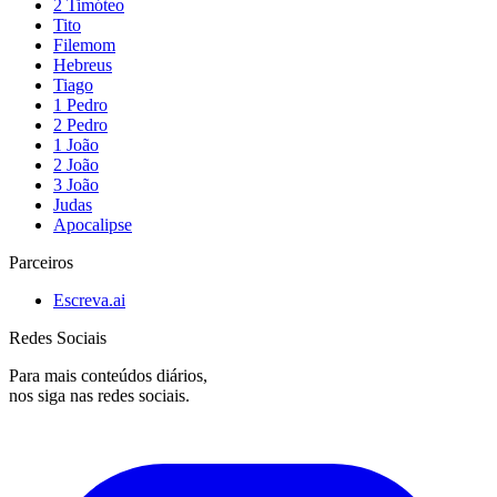
2 Timóteo
Tito
Filemom
Hebreus
Tiago
1 Pedro
2 Pedro
1 João
2 João
3 João
Judas
Apocalipse
Parceiros
Escreva.ai
Redes Sociais
Para mais conteúdos diários,
nos siga nas redes sociais.