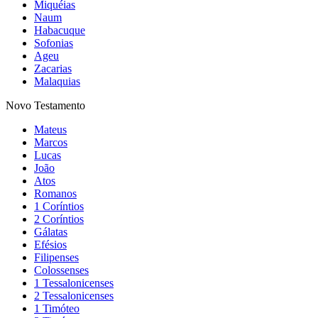
Miquéias
Naum
Habacuque
Sofonias
Ageu
Zacarias
Malaquias
Novo Testamento
Mateus
Marcos
Lucas
João
Atos
Romanos
1 Coríntios
2 Coríntios
Gálatas
Efésios
Filipenses
Colossenses
1 Tessalonicenses
2 Tessalonicenses
1 Timóteo