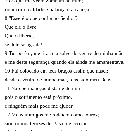
7
Os
que
me
veem
zombam
de
mim
;
riem
com
maldade
e
balançam
a
cabeça
:
8
"
Esse
é
o
que
confia
no
Senhor
?
Que
ele
o
livre
!
Que
o
liberte
,
se
dele
se
agrada
!
"
.
9
Tu
,
porém
,
me
tiraste
a
salvo
do
ventre
de
minha
mãe
e
me
deste
segurança
quando
ela
ainda
me
amamentava
.
10
Fui
colocado
em
teus
braços
assim
que
nasci
;
desde
o
ventre
de
minha
mãe
,
tens
sido
meu
Deus
.
11
Não
permaneças
distante
de
mim
,
pois
o
sofrimento
está
próximo
,
e
ninguém
mais
pode
me
ajudar
.
12
Meus
inimigos
me
rodeiam
como
touros
;
sim
,
touros
ferozes
de
Basã
me
cercam
.